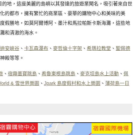
遊目的地，這座美麗的島嶼以其發達的旅遊業聞名，吸引著來自世
化的都市，擁有繁忙的商業區、豪華的購物中心和美味的美
度假勝地，如莫阿爾博阿、墨汁和馬拉帕斯卡斯海灘，這些地
灘和清澈的海水。
迪安峽谷
、
卡瓦森瀑布
、
麥哲倫十字架
、
希瑪拉教堂
、
聖佩德
神殿等等。
旅
、
宿霧墨寶跳島
、
希魯東根島跳島
、
麥克坦島水上活動
、
佩
World & 雪世界樂園
、
Jpark 島度假村和水上樂園
、
薄荷島一日