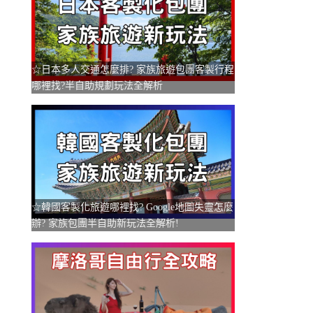
☆日本多人交通怎麼排? 家族旅遊包團客製行程
哪裡找?半自助規劃玩法全解析
☆韓國客製化旅遊哪裡找? Google地圖失靈怎麼
辦? 家族包團半自助新玩法全解析!