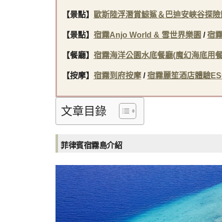
【景點】
歐斯陸浮潛賞鯨鯊＆巴迪安峽谷探險
【景點】
宿霧Anjo World & 雪世界樂園
/
宿
【餐廳】
宿霧海洋公園水底餐廳(魔幻海底用餐
【按摩】
宿霧到府按摩
/
宿霧麗笙酒店體驗ESC
文章目錄
菲律賓宿霧島介紹