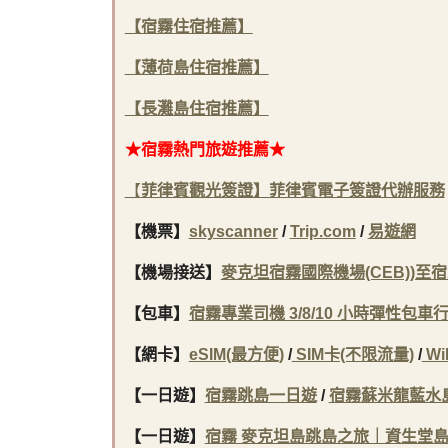
【宿霧住宿推薦】
【薄荷島住宿推薦】
【長灘島住宿推薦】
★宿霧
熱門旅遊推薦★
【
菲律賓觀光簽證】菲律賓電子簽證代辦服務
【機票】
skyscanner
/
Trip.com
/
易遊網
【機場接送】
麥克坦宿霧國際機場(CEB))
【包車】
宿霧專業司機 3/8/10 小時彈性包車
【網卡】
eSIM(最方便)
/
SIM卡(不限流量)
/
Wi
【一日遊】
宿霧跳島一日遊
/
宿霧蘇米龍藍水
【一日遊】
宿霧 麥克坦島跳島之旅｜資生堂島 & 