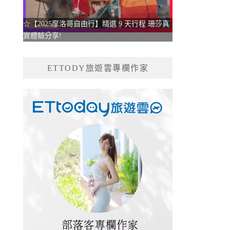
☆【2025摩洛哥自由行】精選 9 天行程 珊莎真
實體驗分享!
ETTODY旅遊雲專欄作家