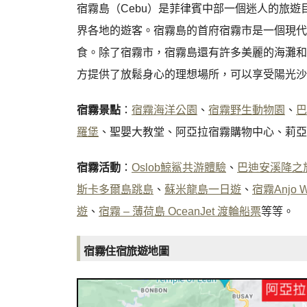
宿霧島（Cebu）是菲律賓中部一個迷人的旅
界各地的遊客。宿霧島的首府宿霧市是一個現代
食。除了宿霧市，宿霧島還有許多美麗的海灘和
方提供了放鬆身心的理想場所，可以享受陽光沙
宿霧景點
：
宿霧海洋公園
、
宿霧野生動物園
、
巴
羅堡
、聖嬰大教堂、阿亞拉宿霧購物中心、莉亞
宿霧活動
：
Oslob鯨鯊共游體驗
、
巴迪安溪降之
斯卡多爾島跳島
、
蘇米龍島一日遊
、
宿霧Anjo 
遊
、
宿霧 – 薄荷島 OceanJet 渡輪船票
等等。
宿霧住宿旅遊地圖