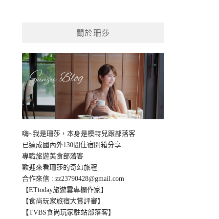
關於珊莎
嗨~我是珊莎，本身是模特兒跟部落客
已達成國內外130間住宿開箱分享
專職旅遊美食部落客
歡迎來看珊莎的奇幻旅程
合作來信 :
zz23790428@gmail.com
【ETtoday旅遊雲專欄作家】
【食尚玩家旅宿大賞評審】
【TVBS食尚玩家駐站部落客】