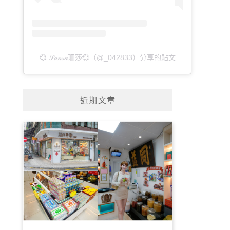
💞 𝒮𝒶𝓃𝓈𝒶珊莎💞（@_042833）分享的貼文
近期文章