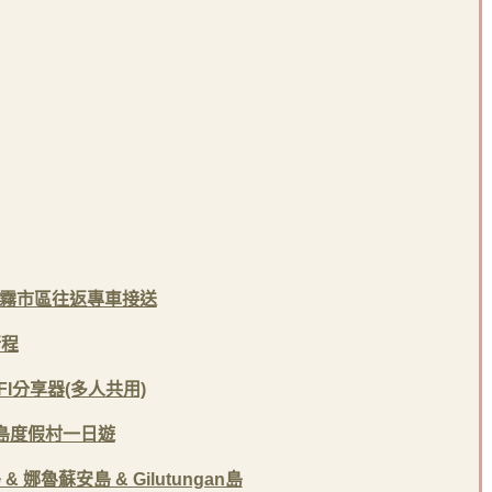
至宿霧市區往返專車接送
行程
FI分享器(多人共用)
島度假村一日遊
娜魯蘇安島 & Gilutungan島