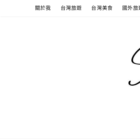
Skip
關於我
台灣旅遊
台灣美食
國外旅
to
content
混血珊莎的
國內外旅遊-住宿-美食-分享