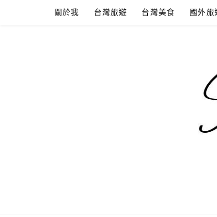
Skip
關於我
台灣旅遊
台灣美食
國外旅
to
content
混血珊莎的
國內外旅遊-住宿-美食-分享