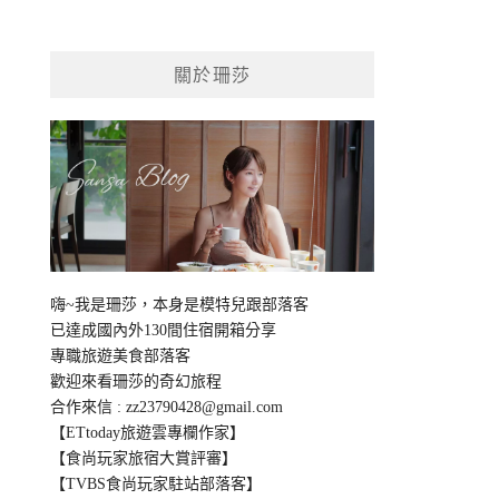
關於珊莎
嗨~我是珊莎，本身是模特兒跟部落客
已達成國內外130間住宿開箱分享
專職旅遊美食部落客
歡迎來看珊莎的奇幻旅程
合作來信 :
zz23790428@gmail.com
【ETtoday旅遊雲專欄作家】
【食尚玩家旅宿大賞評審】
【TVBS食尚玩家駐站部落客】