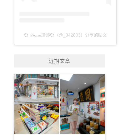
💞 𝒮𝒶𝓃𝓈𝒶珊莎💞（@_042833）分享的貼文
近期文章