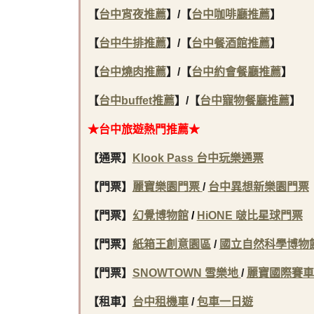
【
台中宵夜推薦
】/【
台中咖啡廳推薦
】
【
台中牛排推薦
】/【
台中餐酒館推薦
】
【
台中燒肉推薦
】/【
台中約會餐廳推薦
】
【
台中buffet推薦
】/【
台中寵物餐廳推薦
】
★台中旅遊熱門推薦★
【通票】
Klook Pass 台中玩樂通票
【門票】
麗寶樂園門票
/
台中異想新樂園門票
【門票】
幻覺博物館
/
HiONE 啵比星球門票
【門票】
紙箱王創意園區
/
國立自然科學博物
【門票】
SNOWTOWN 雪樂地
/
麗寶國際賽車
【租車】
台中租機車
/
包車一日遊