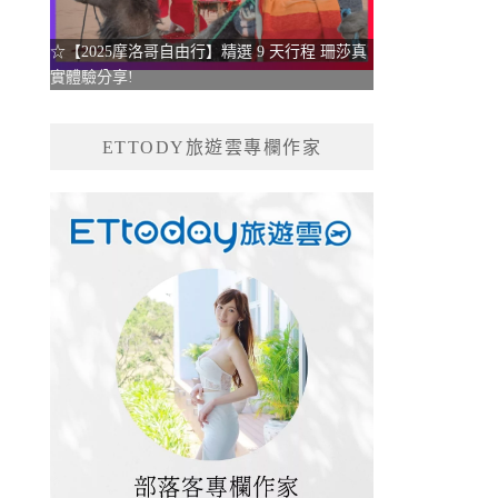
☆【2025摩洛哥自由行】精選 9 天行程 珊莎真
實體驗分享!
ETTODY旅遊雲專欄作家