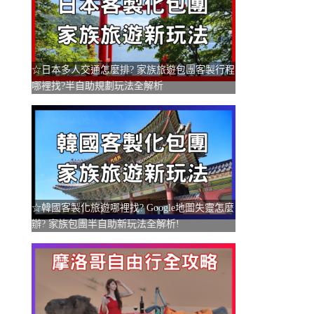
☆日本多人交通怎麼排? 家族旅遊包團客製行程
哪裡找?半自助規劃玩法全解析
☆韓國客製化旅遊哪裡找? Google地圖失靈怎麼
辦? 家族包團半自助新玩法全解析!