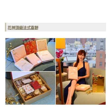
花神頂級法式喜餅