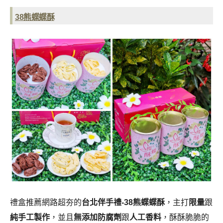
38熊蝶蝶酥
禮盒推薦網路超夯的
台北伴手禮-38熊蝶蝶酥
，主打
限量
跟
純手工製作
，並且
無添加防腐劑
跟
人工香料
，酥酥脆脆的