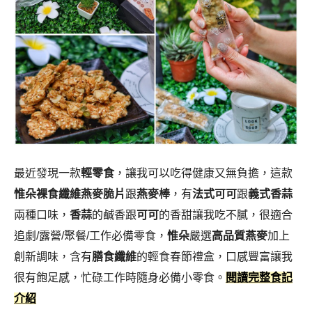
最近發現一款
輕零食
，讓我可以吃得健康又無負擔，這款
惟朵裸食纖維燕麥脆片
跟
燕麥棒
，有
法式可可
跟
義式香蒜
兩種口味，
香蒜
的鹹香跟
可可
的香甜讓我吃不膩，很適合
追劇/露營/聚餐/工作必備零食，
惟朵
嚴選
高品質燕麥
加上
創新調味，含有
膳食纖維
的輕食春節禮盒，口感豐富讓我
很有飽足感，忙碌工作時隨身必備小零食
。
閱讀完整食記
介紹