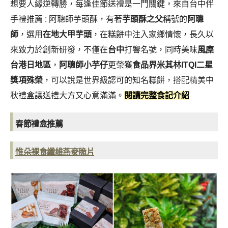
想要人緣逆轉勝，每逢佳節送禮是一門關鍵，來自台中伴
手禮推薦 : 阿聰師芋頭酥，有著
芋頭酥之父
稱號的
阿聰
師
，選用
在地大甲芋頭
，在糕餅中注入家鄉情懷，長久以
來致力於創新研發，不僅在
台中
打響名號，同時美味
風糜
台港日地區
，
阿聰師小芋仔
更榮獲
食品界米其林ITQI二星
獎項殊榮
，可以說是世界級認可的知名糕餅，搭配精美中
秋禮盒讓送禮大方又心意滿滿
。
閱讀完整食記介紹
春節禮盒推薦
惟朵裸食纖維燕麥脆片