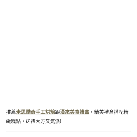
推薦
米思酷奇手工烘焙
跟
漢來美食禮盒
，精美禮盒搭配精
緻糕點，送禮大方又氣派!