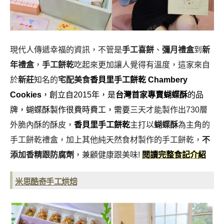
現代人傳遞幸福的資訊，不管是
手工喜餅
、
彌月禮盒
到
新
年禮盒
，
手工餅乾
吃起來更加讓人覺得有溫度，這家來自
於
新莊
知名的
宅配美食
香貝里手工餅乾 Chambery
Cookies
，創立自2015年，是
台灣首家專賣蝴蝶酥
的品
牌，蝴蝶酥製作很費時費工，需要
三天才能製作出730層
外脆內酥的酥皮，
香貝里手工餅乾
主打以
蝴蝶酥
為主角的
手工餅乾禮盒，加上其他純天然食材製作的手工餅乾，
不
添加香精跟防腐劑
，兼顧健康跟美味
!
閱讀完整食記介紹
米思酷奇手工烘焙