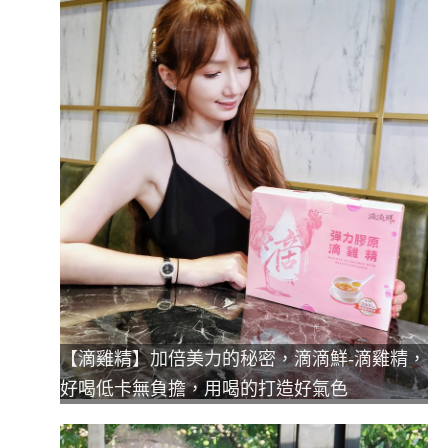
【滴雞精】加倍美力的秘密，滴滴鮮-滴雞精，
好喝低卡無負擔，用喝的打造好氣色