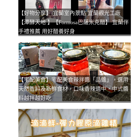
【好物分享】 宜蘭室內景點 宜蘭觀光工廠
【潭酵天地 】【Formosa巴薩米克醋】 宜蘭伴
手禮推薦 用好醋養好身
【宅配美食】宅配美食辣拌醬「品醬」，選用
天然香料及新鮮食材，口味香辣適中，中式醬
料越拌越好吃