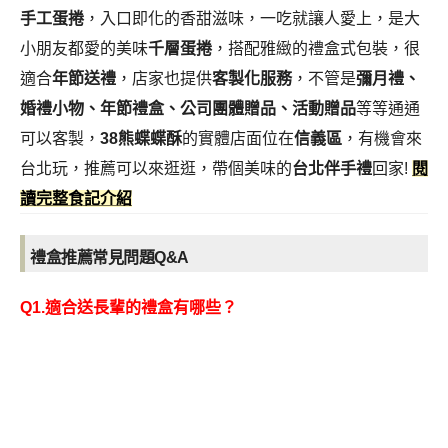
手工蛋捲
，入口即化的香甜滋味，一吃就讓人愛上，是大
小朋友都愛的美味
千層蛋捲
，搭配雅緻的禮盒式包裝，很
適合
年節送禮
，店家也提供
客製化服務
，不管是
彌月禮、
婚禮小物、年節禮盒、公司團體贈品、活動贈品
等等通通
可以客製，
38熊蝶蝶酥
的實體店面位在
信義區
，有機會來
台北玩，推薦可以來逛逛，帶個美味的
台北伴手禮
回家
!
閱
讀完整食記介紹
禮盒推薦常見問題Q&A
Q1.適合送長輩的禮盒有哪些？