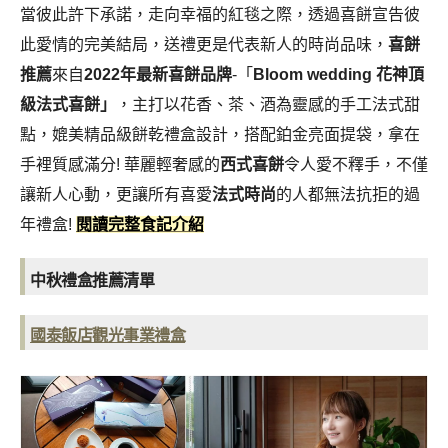
當彼此許下承諾，走向幸福的紅毯之際，透過喜餅宣告彼
此愛情的完美結局，送禮更是代表新人的時尚品味，
喜餅
推薦
來自
2022年最新喜餅品牌
-「
Bloom wedding 花神頂
級法式喜餅」
，主打以花香、茶、酒為靈感的手工法式甜
點，媲美精品級餅乾禮盒設計，搭配鉑金亮面提袋，拿在
手裡質感滿分! 華麗輕奢感的
西式喜餅
令人愛不釋手，不僅
讓新人心動，更讓所有喜愛
法式時尚
的人都無法抗拒的過
年禮盒!
閱讀完整食記介紹
中秋禮盒推薦清單
國泰飯店觀光事業禮盒