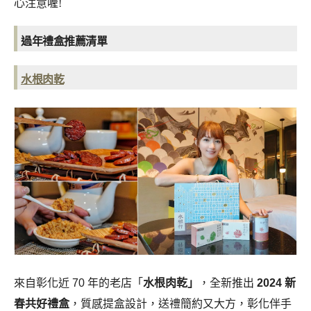
心注意喔!
過年禮盒推薦清單
水根肉乾
來自彰化近 70 年的老店「
水根肉乾」
，全新推出
2024 新
春共好禮盒
，質感提盒設計，送禮簡約又大方，彰化伴手