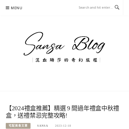
Skip
MENU
to
content
混血珊莎的奇幻旅程
國內外旅遊-住宿-美食-分享
【2024禮盒推薦】精選 9 間過年禮盒中秋禮
盒，送禮禁忌完整攻略!
宅配美食文章
SANSA
2023-12-18