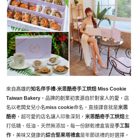
來自高雄的
知名伴手禮-米思酷奇手工烘焙 Miss Cookie
Taiwan Bakery
，品牌的創業初衷源自於對家人的愛，店
名以老闆女兒小名
miss cookie
命名，直接譯音就是
米思
酷奇
，超可愛的店名讓人印象深刻，
米思酷奇手工烘焙
主
打低糖、低油、天然無添加，每一份餅乾禮盒皆是
手工製
作
，美味又健康的
綜合堅果塔禮盒
是年節送禮的好選擇，