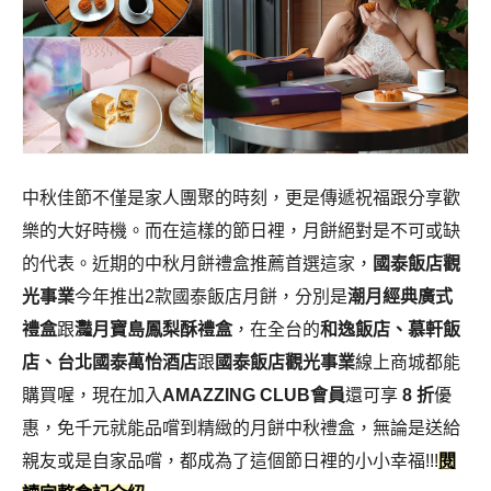
中秋佳節不僅是家人團聚的時刻，更是傳遞祝福跟分享歡
樂的大好時機。而在這樣的節日裡，月餅絕對是不可或缺
的代表。近期的中秋月餅禮盒推薦首選這家，
國泰飯店觀
光事業
今年推出2款國泰飯店月餅，分別是
潮月經典廣式
禮盒
跟
灩月寶島鳳梨酥禮盒
，在全台的
和逸飯店、慕軒飯
店、台北國泰萬怡酒店
跟
國泰飯店觀光事業
線上商城都能
購買喔，現在加入
AMAZZING CLUB會員
還可享
8 折
優
惠，免千元就能品嚐到精緻的月餅中秋禮盒，無論是送給
親友或是自家品嚐，都成為了這個節日裡的小小幸福!!!
閱