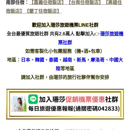
南部住宿：
【嘉義住宿飯店】
【台南住宿飯店】
【高雄住
宿飯店】
【墾丁住宿飯店】
歡迎加入珊莎旅遊機票LINE社群
全台最優質旅遊社群 共有2.6萬人
點擊加入
👉
珊莎旅遊機
票社群
如需客製化小包團服務（機+酒+包車）
地區：
日本、韓國、泰國、越南、新馬，摩洛哥、中國大
陸
等地區
請加入社群，由珊莎的旅行社夥伴幫你安排