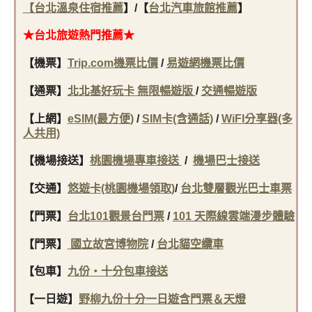
【
台北溫泉住宿推薦
】/
【
台北汽車旅館推薦
】
★台北旅遊熱門推薦★
【機票】
Trip.com機票比價
/
易遊網機票比價
【通票】
北北基好玩卡 無限暢遊版
/
交通暢遊版
【上網】
eSIM(最方便)
/
SIM卡(含通話)
/
WiFI分享器(多
人共用)
【機場接送】
桃園機場專車接送
/
機場巴士接送
【交通】
悠遊卡(桃園機場領取)
/
台北雙層觀光巴士車票
【門票】
台北101觀景台門票
/
101 天際線雲端漫步體驗
【門票】
國立故宮博物院
/
台北貓空纜車
【包車】
九份・十分包車接送
【一日遊】
野柳九份十分一日遊含門票＆天燈