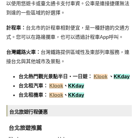
以使用悠遊卡或臺北通卡支付車資。公車是連接捷運無法
到達的一些區域的好選擇。
計程車：
台北市的計程車相對便宜，是一種舒適的交通方
式。您可以在路邊攔車，也可以透過計程車App呼叫。
台灣鐵路火車：
台灣鐵路提供區域性及東部列車服務，連
接台北與其他城市及景點。
台北熱門觀光景點半日・一日遊：
Klook
、
KKday
台北租汽車：
Klook
、
KKday
台北租機車：
Klook
、
KKday
台北旅遊行程優惠
台北旅遊推薦