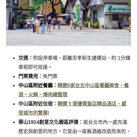
交通：
附設停車場，距離忠孝新生捷運站，約ˊ1分鐘
車程即可抵達。
門票費用：
免門票
中山區附近餐廳：
精選9家台北中山區餐廳美食，餐
酒、火鍋、燒肉總整理
中山區附近住宿：
精選 5 間優質飯店精品酒店，感
受城市的繁華!
華山1914創意文化園區評價：
是台北市內一處充滿
歷史與創意的地方。它是由一座舊酒廠改造而來的，