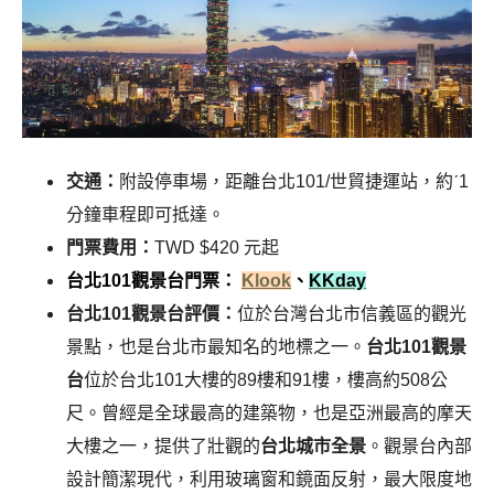
交通：
附設停車場，距離台北101/世貿捷運站，約ˊ1
分鐘車程即可抵達。
門票費用：
TWD $420 元起
台北101觀景台門票：
Klook
、
KKday
台北101觀景台評價：
位於台灣台北市信義區的觀光
景點，也是台北市最知名的地標之一。
台北101觀景
台
位於台北101大樓的89樓和91樓，樓高約508公
尺。曾經是全球最高的建築物，也是亞洲最高的摩天
大樓之一，提供了壯觀的
台北城市全景
。觀景台內部
設計簡潔現代，利用玻璃窗和鏡面反射，最大限度地