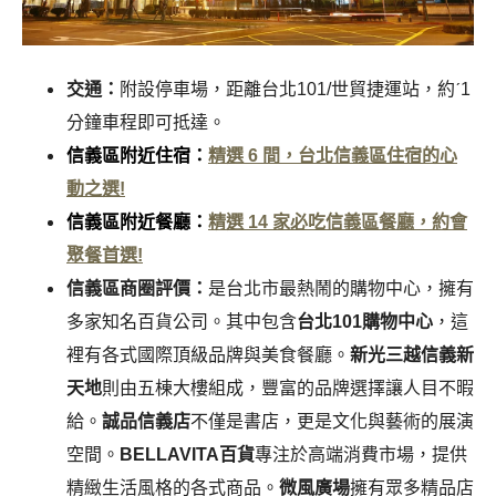
交通：
附設停車場，距離台北101/世貿捷運站，約ˊ1
分鐘車程即可抵達。
信義區附近住宿：
精選 6 間，台北信義區住宿的心
動之選!
信義區附近餐廳：
精選 14 家必吃信義區餐廳，約會
聚餐首選!
信義區商圈評價：
是台北市最熱鬧的購物中心，擁有
多家知名百貨公司。其中包含
台北101購物中心
，這
裡有各式國際頂級品牌與美食餐廳。
新光三越信義新
天地
則由五棟大樓組成，豐富的品牌選擇讓人目不暇
給。
誠品信義店
不僅是書店，更是文化與藝術的展演
空間。
BELLAVITA百貨
專注於高端消費市場，提供
精緻生活風格的各式商品。
微風廣場
擁有眾多精品店