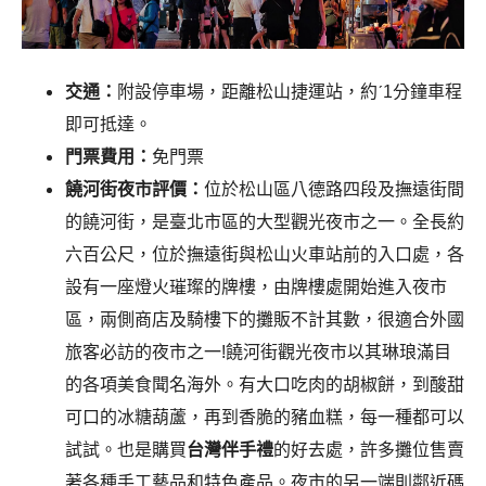
交通：
附設停車場，距離松山捷運站，約ˊ1分鐘車程
即可抵達。
門票費用：
免門票
饒河街夜市評價：
位於松山區八德路四段及撫遠街間
的饒河街，是臺北市區的大型觀光夜市之一。全長約
六百公尺，位於撫遠街與松山火車站前的入口處，各
設有一座燈火璀璨的牌樓，由牌樓處開始進入夜市
區，兩側商店及騎樓下的攤販不計其數，很適合外國
旅客必訪的夜市之一!
饒河街觀光夜市以其琳琅滿目
的各項美食聞名海外。有大口吃肉的胡椒餅，到酸甜
可口的冰糖葫蘆，再到香脆的豬血糕，每一種都可以
試試。也是購買
台灣伴手禮
的好去處，許多攤位售賣
著各種手工藝品和特色產品。夜市的另一端則鄰近碼