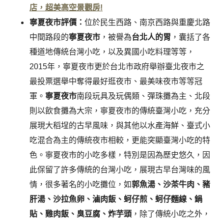
店，超美高空景觀房!
寧夏夜市評價：
位於民生西路、南京西路與重慶北路
中間路段的
寧夏夜市
，被譽為
台北人的胃
，囊括了各
種道地傳統台灣小吃，以及異國小吃料理等等，
2015年，寧夏夜市更於台北市政府舉辦臺北夜市之
最投票選舉中奪得最好逛夜市、最美味夜市等等冠
軍。
寧夏夜市
南段玩具及玩偶類、彈珠攤為主、北段
則以飲食攤為大宗，寧夏夜市的傳統臺灣小吃，充分
展現大稻埕的古早風味，與其他以水產海鮮、臺式小
吃混合為主的傳統夜市相較，更能突顯臺灣小吃的特
色。寧夏夜市的小吃多樣，特別是因為歷史悠久，因
此保留了許多傳統的台灣小吃，展現古早台灣味的風
情，很多著名的小吃攤位，如
郭魚湯、沙茶牛肉、豬
肝湯、沙拉魚卵、滷肉飯、蚵仔煎、蚵仔麵線、鍋
貼、雞肉飯、臭豆腐、炸芋頭
，除了傳統小吃之外，