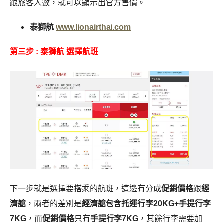
跟旅客人數，就可以顯示出官方售價。
泰獅航
www.lionairthai.com
第三步 : 泰獅航 選擇航班
下一步就是選擇要搭乘的航班，這邊有分成
促銷價格
跟
經
濟艙
，兩者的差別是
經濟艙包含托運行李20KG+手提行李
7KG
，而
促銷價格
只有
手提行李7KG
，其餘行李需要加