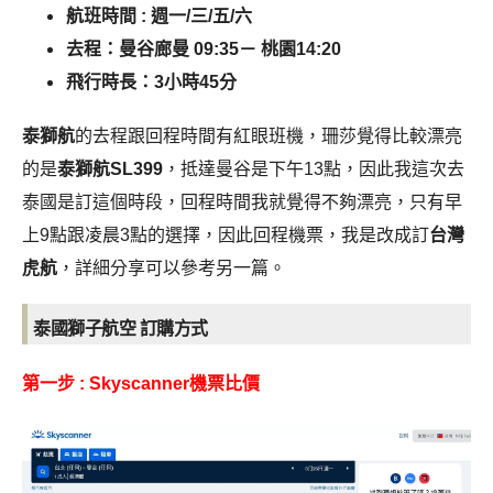
航班時間 :
週一/三/五/六
去程：曼谷廊曼 09:35－ 桃園14:20
飛行時長：3小時45分
泰獅航
的去程跟回程時間有紅眼班機，珊莎覺得比較漂亮
的是
泰獅航SL399
，抵達曼谷是下午13點，因此我這次去
泰國是訂這個時段，回程時間我就覺得不夠漂亮，只有早
上9點跟凌晨3點的選擇，因此回程機票，我是改成訂
台灣
虎航
，詳細分享可以參考另一篇。
泰國獅子航空
訂購方式
第一步 : Skyscanner機票比價