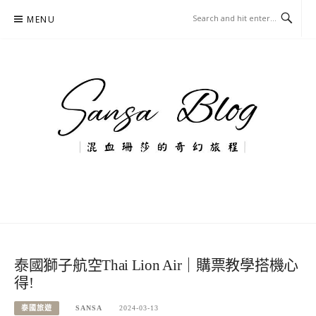
Skip
MENU
to
content
混血珊莎的奇幻旅程
國內外旅遊-住宿-美食-分享
泰國獅子航空Thai Lion Air｜購票教學搭機心
得!
泰國旅遊
SANSA
2024-03-13