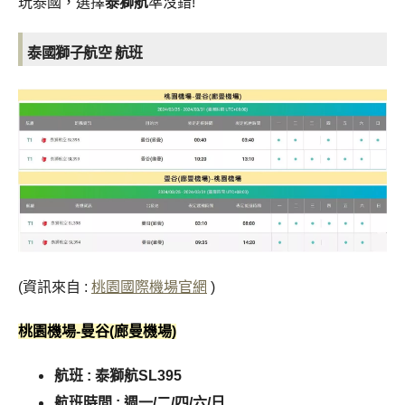
玩泰國，選擇
泰獅航
準沒錯!
泰國獅子航空 航班
(資訊來自 :
桃園國際機場官網
)
桃園機場-曼谷(廊曼機場)
航班 : 泰獅航SL395
航班時間 :
週一/二/四/六/日