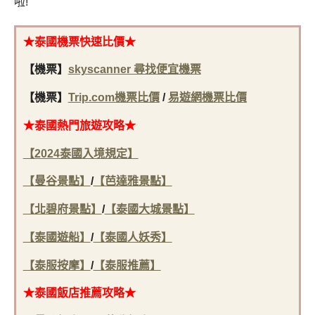
啦!
★泰國機票快速比價
★
【機票】
skyscanner 尋找便宜機票
【機票】
Trip.com機票比價
/
易遊網機票比價
★泰國
熱門旅遊攻略★
【2024泰國入境規定】
【曼谷景點】
/
【芭達雅景點】
【北碧府景點】
/
【泰國大城景點】
【泰國遊船】
/
【泰國人妖秀】
【泰服按摩】
/
【泰服推薦】
★泰國
飯店推薦攻略★