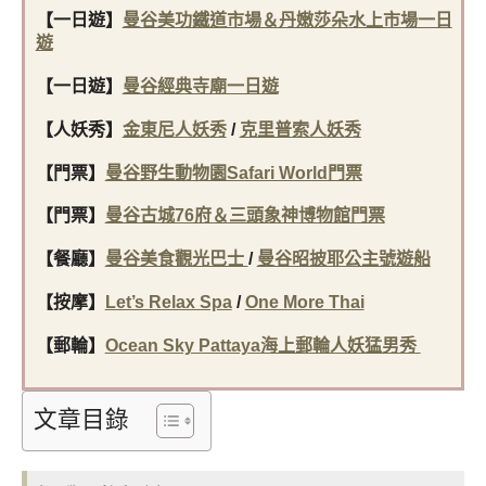
【一日遊】
曼谷美功鐵道市場＆丹嫩莎朵水上市場一日
遊
【一日遊】
曼谷經典寺廟一日遊
【人妖秀】
金東尼人妖秀
/
克里普索人妖秀
【門票】
曼谷野生動物園Safari World門票
【門票】
曼谷古城76府＆三頭象神博物館門票
【餐廳】
曼谷美食觀光巴士
/
曼谷昭披耶公主號遊船
【按摩】
Let’s Relax Spa
/
One More Thai
【郵輪】
Ocean Sky Pattaya海上郵輪人妖猛男秀
文章目錄