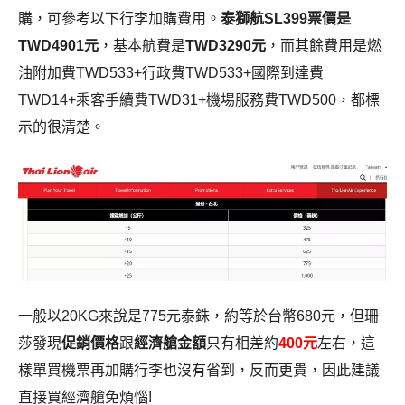
購，可參考以下行李加購費用。
泰獅航SL399票價是
TWD4901元
，基本航費是
TWD3290元
，而其餘費用是燃
油附加費TWD533+行政費TWD533+國際到達費
TWD14+乘客手續費TWD31+機場服務費TWD500，都標
示的很清楚。
一般以20KG來說是775元泰銖，約等於台幣680元，但珊
莎發現
促銷價格
跟
經濟艙金額
只有相差約
400元
左右，這
樣單買機票再加購行李也沒有省到，反而更貴，因此建議
直接買經濟艙免煩惱!