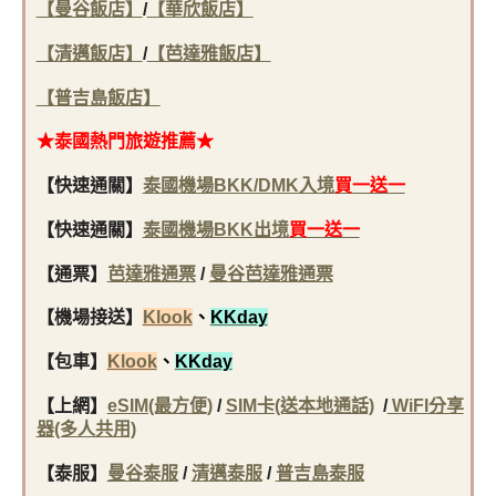
【曼谷飯店】
/
【華欣飯店】
【清邁飯店】
/
【芭達雅飯店】
【普吉島飯店】
★泰國
熱門旅遊推薦★
【快速通關】
泰國機場BKK/DMK入境
買一送一
【快速通關】
泰國機場BKK出境
買一送一
【通票】
芭達雅通票
/
曼谷芭達雅通票
【機場接送】
Klook
、
KKday
【包車】
Klook
、
KKday
【上網】
eSIM(最方便)
/
SIM卡(送本地通話)
/
WiFI分享
器(多人共用)
【泰服】
曼谷泰服
/
清邁泰服
/
普吉島泰服