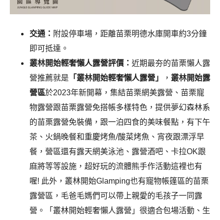
交通：
附設停車場，距離苗栗明德水庫開車約3分鐘
即可抵達。
叢林開始輕奢懶人露營評價：
近期最夯的苗栗懶人露
營推薦就是
「叢林開始輕奢懶人露營」
，
叢林開始露
營區
於2023年新開幕，集結苗栗網美露營、苗栗寵
物露營跟苗栗露營免搭帳多樣特色，提供夢幻森林系
的苗栗露營免裝備，跟一泊四食的美味餐點，有下午
茶、火鍋晚餐和重慶烤魚/酸菜烤魚、宵夜跟漂浮早
餐，營區還有露天網美泳池、露營酒吧、卡拉OK跟
麻將等等設施，超好玩的流體熊手作活動這裡也有
喔! 此外，叢林開始Glamping也有寵物帳篷區的苗栗
露營區，毛爸毛媽們可以帶上親愛的毛孩子一同露
營。「叢林開始輕奢懶人露營」很適合包場活動、生