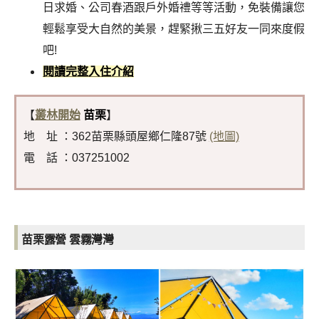
日求婚、公司春酒跟戶外婚禮等等活動，免裝備讓您
輕鬆享受大自然的美景，趕緊揪三五好友一同來度假
吧!
閱讀完整入住介紹
【
叢林開始
苗栗
】
地 址 ：362苗栗縣頭屋鄉仁隆87號
(地圖)
電 話 ：037251002
苗栗露營
雲霧灣灣