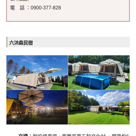
電 話 ：0900-377-828
六沐森民宿