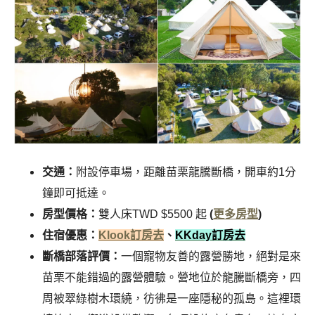
交通：
附設停車場，距離苗栗龍騰斷橋
，
開車約1分
鐘即可抵達。
房型價格：
雙人床TWD $5500 起
(
更多房型
)
住宿優惠：
Klook訂房去
、
KKday訂房去
斷橋部落評價：
一個寵物友善的露營勝地，絕對是來
苗栗不能錯過的露營體驗。營地位於龍騰斷橋旁，四
周被翠綠樹木環繞，彷彿是一座隱秘的孤島。這裡環