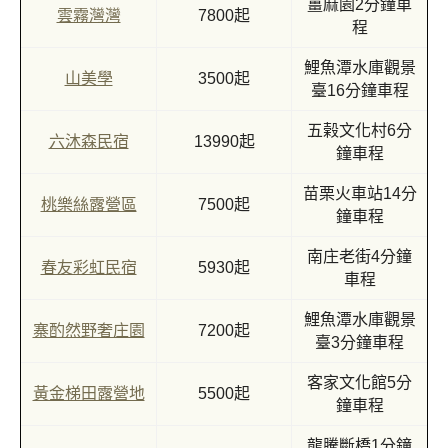
薑麻園2分鐘車
雲霧灣灣
7800起
程
鯉魚潭水庫觀景
山美學
3500起
臺16分鐘車程
五榖文化村6分
六沐森民宿
13990起
鐘車程
苗栗火車站14分
桃樂絲露營區
7500起
鐘車程
南庄老街4分鐘
春友彩虹民宿
5930起
車程
鯉魚潭水庫觀景
寨酌然野奢庄園
7200起
臺3分鐘車程
客家文化館5分
黃金梯田露營地
5500起
鐘車程
龍騰斷橋1分鐘