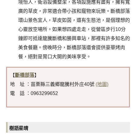
境怡人，衛浴設備整潔，各項設施應有盡有，擁有寬
廣的草皮，非常適合帶小孩和寵物來玩樂。斷橋部落
環山景色宜人，草皮如茵，還有生態池，是個理想的
心靈放空場所。如果想四處走走，從營區步行10分
鐘即可抵達龍騰斷橋和勝興車站，那裡有許多知名的
美食餐廳。傍晚時分，斷橋部落還會提供豪華烤肉
餐，絕對是胃口大開的美味享受。
【
斷橋部落
】
地 址 ：苗栗縣三義鄉龍騰村外庄40號
(地圖)
電 話 ：0963299652
樹語星晴