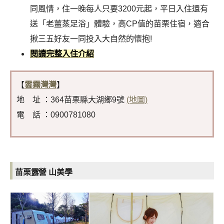
同風情，住一晚每人只要3200元起，平日入住還有
送「老薑蒸足浴」體驗，高CP值的苗栗住宿，適合
揪三五好友一同投入大自然的懷抱!
閱讀完整入住介紹
【
雲霧灣灣
】
地 址 ：364苗栗縣大湖鄉9號
(地圖)
電 話 ：0900781080
苗栗露營
山美學