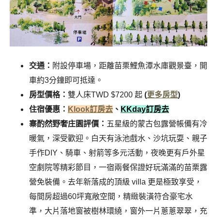
交通：
附設停車場，距離苗栗鯉魚潭水庫觀景臺
，
開
車約3分鐘即可抵達。
房型價格：
雙人床TWD $7200 起
(
更多房型
)
住宿優惠：
Klook訂房去
、
KKday訂房去
寨酌然野奢庄園評價：
五星級的蒙古包露營帳備有冷
暖氣，深受歡迎。白天有泳池戲水、沙坑玩耍、親子
手作DIY、騎車、射箭等多元活動，夜晚更有戶外星
空劇院等精彩節目，一宿兩餐保證好玩滿滿的苗栗露
營免裝備。去年新落成的頂級 villa 更是極致享受，
每間房超過60坪寬敞空間，精緻裝潢符合豪宅水
準，大片落地窗被樹林環繞，窗外一片蔥蔥翠翠，充