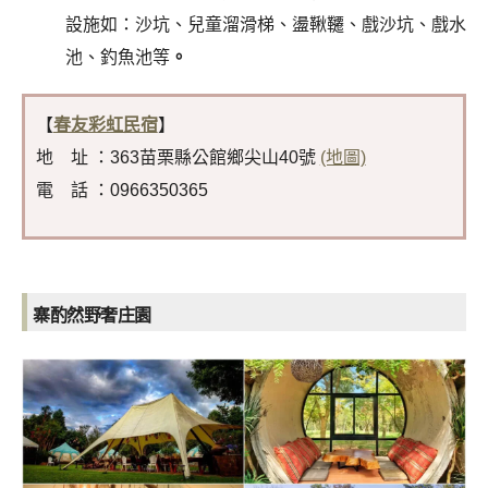
設施如：沙坑、兒童溜滑梯、盪鞦韆、戲沙坑、戲水
池、釣魚池等
。
【
春友彩虹民宿
】
地 址 ：363苗栗縣公館鄉尖山40號
(地圖)
電 話 ：0966350365
寨酌然野奢庄園