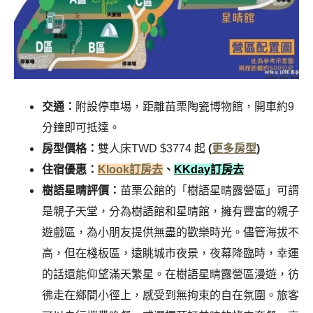
交通：
附設停車場，距離苗栗陶瓷博物館
，
開車約9
分鐘即可抵達。
房型價格：
雙人床TWD $3774 起
(
更多房型
)
住宿優惠：
Klook訂房去
、
KKday訂房去
樹語星晴評價：
苗栗公館的「樹語星晴露營區」可謂
是親子天堂，分為樹語館和星晴館，擁有豐富的親子
遊戲區，為小朋友提供無盡的歡樂時光。儘管海拔不
高，但在棧板區，遠眺城市夜景，夜幕降臨時，幸運
的話還能仰望滿天繁星。在樹語星晴露營區漫遊，彷
彿走在鄉間小徑上，感受到無拘束的自在氛圍。旅客