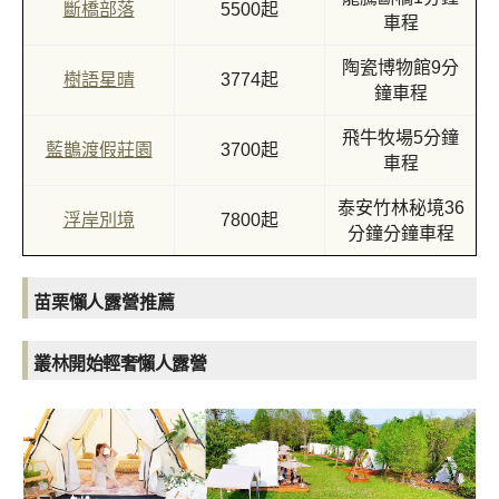
斷橋部落
5500起
車程
陶瓷博物館9分
樹語星晴
3774起
鐘車程
飛牛牧場5分鐘
藍鵲渡假莊園
3700起
車程
泰安竹林秘境36
浮岸別境
7800起
分鐘分鐘車程
苗栗懶人露營推薦
叢林開始輕奢懶人露營