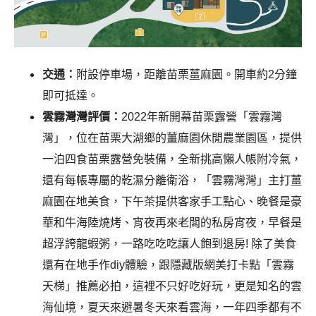
交通：
附設停車場，距離苗栗薑麻園。開車約2分鐘
即可抵達。
雲霧灣灣評價：
2022年新開幕苗栗露營「雲霧灣
灣」，位在苗栗大湖鄉的薑麻園休閒農業園區，提供
一泊四食苗栗露營免裝備，全新挑高懶人帳附冷氣，
還有每帳專屬的乾濕分離衛浴，「雲霧灣灣」主打薑
麻園在地美食，下午茶提供客家手工點心、晚餐是豪
華和牛海陸燒烤、宵夜再來老闆的私房宵夜，早餐是
超浮誇龍蝦粥，一路吃吃吃讓人飽到退房! 除了美食
還有在地手作diy體驗，跟隱藏版網美打卡點「雲霧
天梯」推薦必拍，這裡不只好吃好玩，更是知名的雲
海仙境，夏天來避暑冬天來看雲海，一年四季都有不