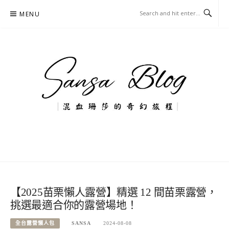
Skip
MENU
to
content
混血珊莎的奇幻旅程
國內外旅遊-住宿-美食-分享
【2025苗栗懶人露營】精選 12 間苗栗露營，
挑選最適合你的露營場地！
全台露營懶人包
SANSA
2024-08-08