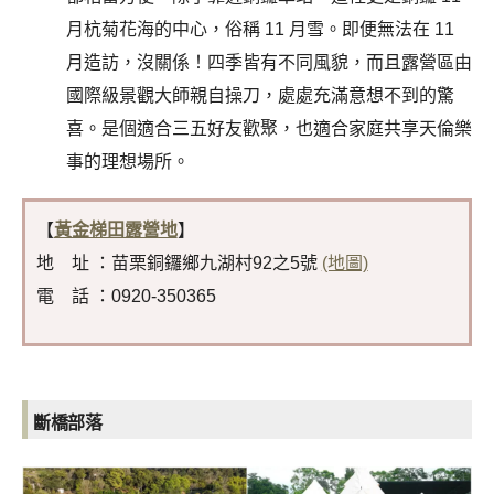
月杭菊花海的中心，俗稱 11 月雪。即便無法在 11
月造訪，沒關係！四季皆有不同風貌，而且露營區由
國際級景觀大師親自操刀，處處充滿意想不到的驚
喜。是個適合三五好友歡聚，也適合家庭共享天倫樂
事的理想場所。
【
黃金梯田露營地
】
地 址 ：苗栗銅鑼鄉九湖村92之5號
(地圖)
電 話 ：0920-350365
斷橋部落