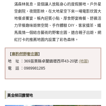
滿森林氣息，是個讓人放鬆身心的度假勝地。戶外星
空劇院，夜間影映，在大地星空下來一場電影欣賞大
地餐桌饗宴，帳內迎賓小點、厚食野宴晚餐、舒晨活
力早餐趣味遊樂空間、手作體驗 DIY、客家擂茶、鐵
馬風情一個結合藝術的野奢庄園，適合親子出遊，網
紅打卡的推薦地園内設置了彩色森林。
【
寨酌然野奢庄園
】
地 址 ：369苗栗縣卓蘭鎮壢西坪43-20號
(地圖)
電 話 ：0989981285
黃金梯田露營地