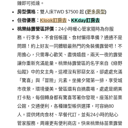
鐘即可抵達。
房型價格：
雙人床TWD $7500 起
(
更多房型
)
住宿優惠：
Klook訂房去
、
KKday訂房去
桃樂絲露營區評價：
24小時暖心管家隨時為你服
務。行李多、不會搭帳篷、食材懶得準備？通通不是
問題！約上好友一同體驗最熱門的免裝備露營吧！不
用擔心，只需專心歡笑、盡情嬉戲，兩天一夜的露營
讓你重新充滿能量。桃樂絲露營區的名字來自《綠野
仙蹤》中的女主角，這裡沒有邪惡女巫，卻處處充滿
「驚喜」與「冒險」元素。坐擁夕陽第一排，享受城
市夜景，環境優美。營區還有自摘農場，處處是網美
打卡點，每個轉身都有驚喜等著你發現。座落於苗栗
公館，交通便利，各種鐘型帳供選擇，可容納80
人。提供烤肉食材、早餐代訂，並有24小時的貼心
管家服務，周邊更有便利商店。快來桃樂絲苗栗露營