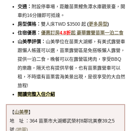
交通：
附設停車場，距離苗栗鯉魚潭水庫觀景臺
，
開
車約16分鐘即可抵達。
房型價格：
雙人床TWD $3500 起
(
更多房型
)
住宿優惠：
優惠訂房
4.8折
起 豪華露營苗栗一泊二食
山美學評價：
山美學位在苗栗大湖鄉，有美式露營車
跟懶人帳篷可以選，苗栗露營區是免搭帳懶人露營，
提供一泊二食，晚餐可以在露營區烤肉，享受BBQ
的樂趣，隔天也有提供早餐，也有苗栗露營車可以
租，不時還有苗栗雲海美景出現，是很享受的大自然
旅程!
閱讀完整入住介紹
【
山美學
】
地 址 ：364 苗栗市大湖鄉武榮村8鄰坑美寮39之5
號
(地圖)