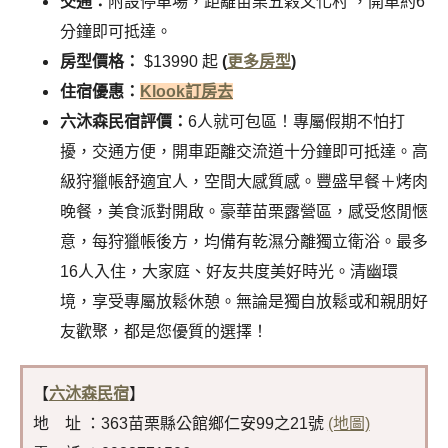
交通：
附設停車場，距離苗栗五榖文化村
，
開車約6
分鐘即可抵達。
房型價格：
$13990 起
(
更多房型
)
住宿優惠：
Klook訂房去
六沐森民宿評價：
6人就可包區！專屬假期不怕打
擾，交通方便，開車距離交流道十分鐘即可抵達。高
級狩獵帳舒適宜人，空間大感質感。豐盛早餐＋烤肉
晚餐，美食派對開啟。豪華苗栗露營區，感受悠閒愜
意，每狩獵帳後方，均備有乾濕分離獨立衛浴。最多
16人入住，大家庭、好友共度美好時光。清幽環
境，享受專屬放鬆休憩。無論是獨自放鬆或和親朋好
友歡聚，都是您優質的選擇！
【
六沐森民宿
】
地 址 ：363苗栗縣公館鄉仁安99之21號
(地圖)