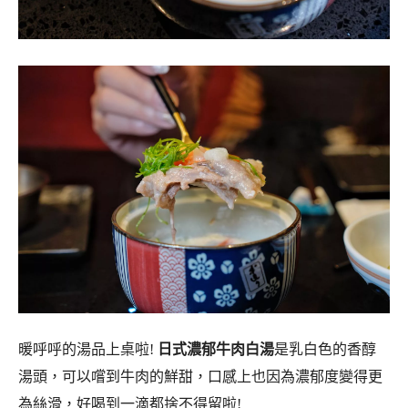
暖呼呼的湯品上桌啦!
日式濃郁牛肉白湯
是乳白色的香醇
湯頭，可以嚐到牛肉的鮮甜，口感上也因為濃郁度變得更
為絲滑，好喝到一滴都捨不得留啦!