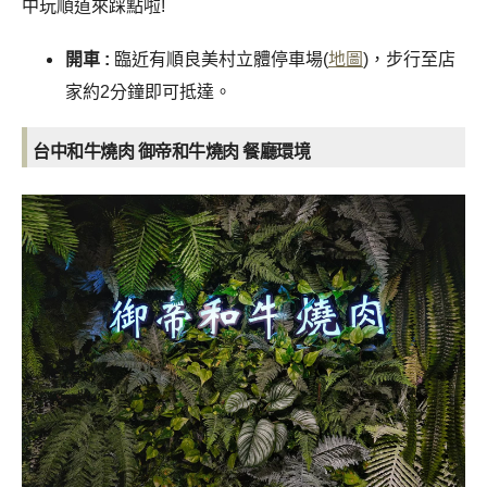
中玩順道來踩點啦!
開車 :
臨近有順良美村立體停車場(
地圖
)，步行至店
家約2分鐘即可抵達。
台中和牛燒肉 御帝和牛燒肉
餐廳環境