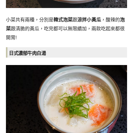
小菜共有兩種，分別是
韓式泡菜
跟
涼拌小黃瓜
，酸辣的
泡
菜
跟清脆的黃瓜，吃完都可以無限續加，兩款吃起來都很
開胃!
日式濃郁牛肉白湯