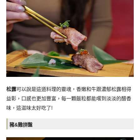
松露
可以說是這道料理的靈魂，香嫩和牛跟濃郁松露相得
益彰，口感也更加豐富，每一顆飯粒都能嚐到淡淡的醋香
味，這滋味太好吃了!
豬&雞拼盤