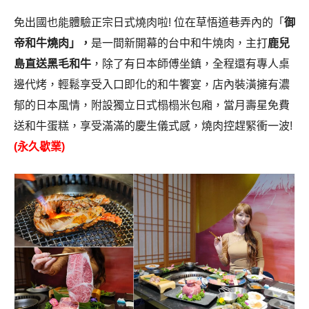
免出國也能體驗正宗日式燒肉啦! 位在草悟道巷弄內的「
御
帝和牛燒肉」，
是一間新開幕的台中和牛燒肉，主打
鹿兒
島直送黑毛和牛
，除了有日本師傅坐鎮，全程還有專人桌
邊代烤，輕鬆享受入口即化的和牛饗宴，店內裝潢擁有濃
郁的日本風情，附設獨立日式榻榻米包廂，當月壽星免費
送和牛蛋糕，享受滿滿的慶生儀式感，燒肉控趕緊衝一波!
(永久歇業)