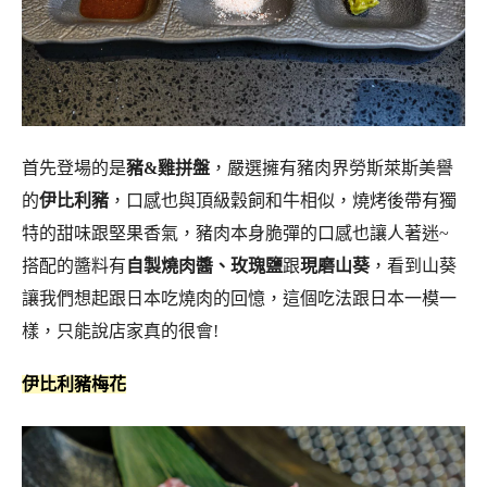
首先登場的是
豬&雞拼盤
，嚴選擁有豬肉界勞斯萊斯美譽
的
伊比利豬
，口感也與頂級穀飼和牛相似，燒烤後帶有獨
特的甜味跟堅果香氣，豬肉本身脆彈的口感也讓人著迷~
搭配的醬料有
自製燒肉醬、玫瑰鹽
跟
現磨山葵
，看到山葵
讓我們想起跟日本吃燒肉的回憶，這個吃法跟日本一模一
樣，只能說店家真的很會!
伊比利豬梅花