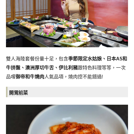
雙人海陸套餐份量十足，包含
季節限定水姑娘、日本A5和
牛拼盤、澳洲厚切牛舌、伊比利豬
跟特色料理等等，一次
品嚐
御帝和牛燒肉
人氣品項，燒肉控不能錯過!
開胃前菜