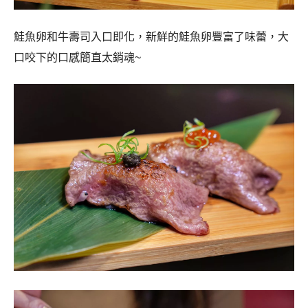
鮭魚卵和牛壽司入口即化，新鮮的鮭魚卵豐富了味蕾，大
口咬下的口感簡直太銷魂~