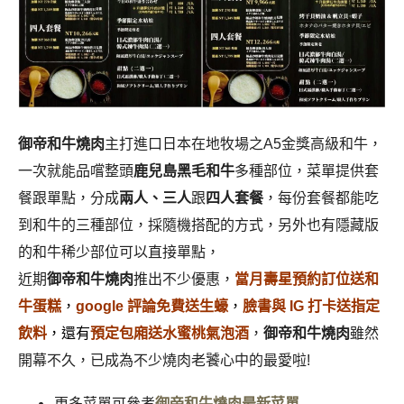
御帝和牛燒肉
主打進口日本在地牧場之A5金獎高級和牛，
一次就能品嚐整頭
鹿兒島黑毛和牛
多種部位，菜單提供套
餐跟單點，分成
兩人、三人
跟
四人套餐
，每份套餐都能吃
到和牛的三種部位，採隨機搭配的方式，另外也有隱藏版
的和牛稀少部位可以直接單點，
近期
御帝和牛燒肉
推出不少優惠，
當月壽星預約訂位送和
牛蛋糕
，
google 評論免費送生蠔
，
臉書與 IG 打卡送指定
飲料
，
還有
預定包廂送水蜜桃氣泡酒
，
御帝和牛燒肉
雖然
開幕不久，已成為不少燒肉老饕心中的最愛啦!
更多菜單可參考
御帝和牛燒肉
最新菜單