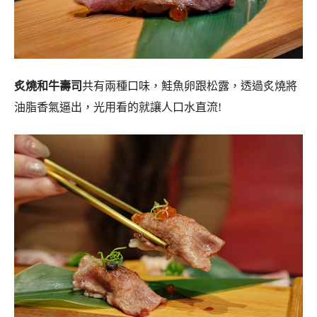
炙燒和牛壽司
共有兩種口味，鮭魚卵跟松露，透過炙燒將
油脂香氣逼出，光用看的就讓人口水直流!