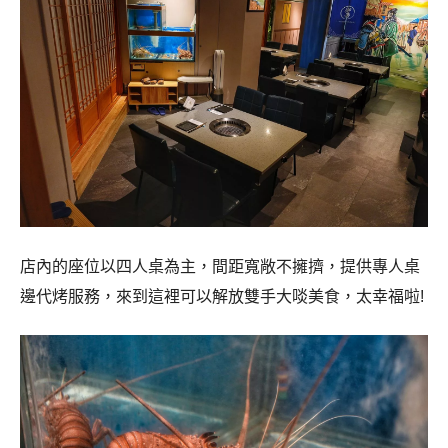
店內的座位以四人桌為主，間距寬敞不擁擠，提供專人桌
邊代烤服務，來到這裡可以解放雙手大啖美食，太幸福啦!