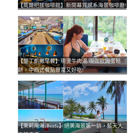
【蒿爾把拔咖啡館】新開幕質感系海景咖啡廳!
【墾丁凱撒早餐】現燙牛肉湯/現做歐姆蛋鬆
餅，中西式餐點豐富又好吃!
【茉莉灣海洋cafe】絕美海景第一排，藍天大