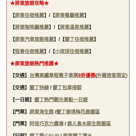
★屏東旅遊攻略★
【
屏東住宿推薦
】
/【
屏東餐廳推薦
】
【
屏東咖啡廳推薦
】/【
屏東溫泉推薦
】
【
屏東汽車旅館推薦
】/【
墾丁住宿推薦
】
【
恆春住宿推薦
】/【
小琉球住宿推薦
】
★屏東旅遊熱門推薦★
【交通】
台灣高鐵單程電子車票
8折優惠
(
外籍旅客限定)
【交通】
墾丁快線
/
墾丁包車接駁
【一日遊】
墾丁熱門觀光景點一日遊
【門票】
屏東海生館
/
墾丁鹿境梅花鹿園區
【門票】
阿信巧克力農場
/
鹿ㄦ島水豚生態園區
【行程】
墾丁愛心SUP
/
屏東墾丁潛水