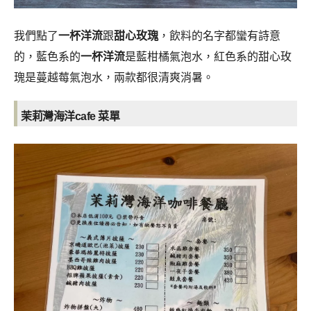
我們點了
一杯洋流
跟
甜心玫瑰
，飲料的名字都蠻有詩意
的，藍色系的
一杯洋流
是藍柑橘氣泡水，紅色系的甜心玫
瑰是蔓越莓氣泡水，兩款都很清爽消暑。
茉莉灣海洋cafe
菜單