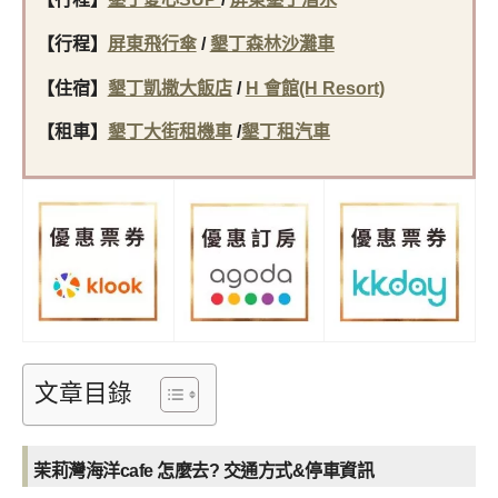
【行程】
屏東飛行傘
/
墾丁森林沙灘車
【住宿】
墾丁凱撒大飯店
/
H 會館(H Resort)
【租車】
墾丁大街租機車
/
墾丁租汽車
文章目錄
茉莉灣海洋cafe 怎麼去? 交通方式&停車資訊