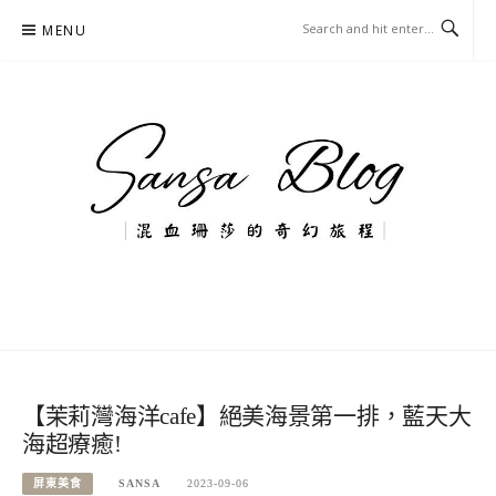
Skip
MENU
to
content
混血珊莎的奇幻旅程
國內外旅遊-住宿-美食-分享
【茉莉灣海洋cafe】絕美海景第一排，藍天大
海超療癒!
屏東美食
SANSA
2023-09-06