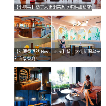
【小嶼事】墾丁大街網美系冰淇淋甜點店!
【諾薩餐酒館 Nossa bistro】墾丁大街新開幕夢
幻海景餐廳!