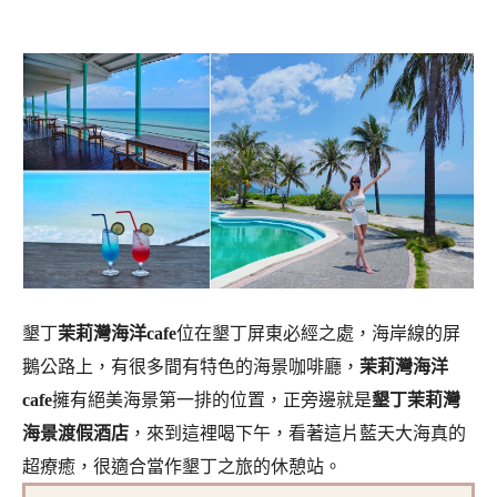
墾丁
茉莉灣海洋cafe
位在墾丁屏東必經之處，海岸線的屏
鵝公路上，有很多間有特色的海景咖啡廳，
茉莉灣海洋
cafe
擁有
絕美海景第一排的位置，正旁邊就是
墾丁茉莉灣
海景渡假酒店
，來到這裡喝下午，看著這片藍天大海真的
超療癒，很適合當作墾丁之旅的休憩站。