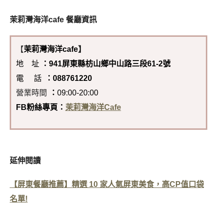
茉莉灣海洋cafe
餐廳資訊
【
茉莉灣海洋cafe
】
地 址
：941屏東縣枋山鄉中山路三段61-2號
電 話
：088761220
營業時間
：
09:00-20:00
FB粉絲專頁：
茉莉灣海洋Cafe
延伸閱讀
【屏東餐廳推薦】精選 10 家人氣屏東美食，高CP值口袋
名單!