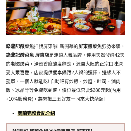
錄鼎記酸菜魚
插旗屏東啦! 新開幕的
屏東酸菜魚
強勢來襲，
錄鼎記酸菜魚 屏東店
是連鎖人氣品牌，使用天然發酵42天
的老罈酸菜，湯頭香麻酸度夠勁，源自大陸的正宗口味深
受大眾喜愛，店家提供獨享鍋跟2人鍋的選擇，邊緣人不
孤單，一個人就能吃! 自助吧有炒飯、炒麵、吐司、滷肉
飯、冰品等等免費吃到飽，價位最低只要$288元起(內用
+10%服務費)，趕緊揪三五好友一同來大快朵頤!
閱讀完整食記介紹