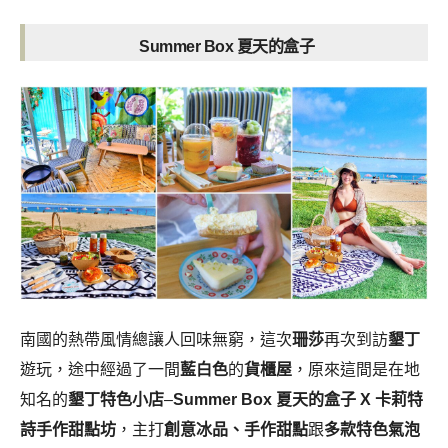
Summer Box 夏天的盒子
南國的熱帶風情總讓人回味無窮，這次
珊莎
再次到訪
墾丁
遊玩，途中經過了一間
藍白色
的
貨櫃屋
，原來這間是在地
知名的
墾丁特色小店
–
Summer Box 夏天的盒子 X 卡莉特
詩手作甜點坊
，主打
創意冰品、手作甜點
跟
多款特色氣泡