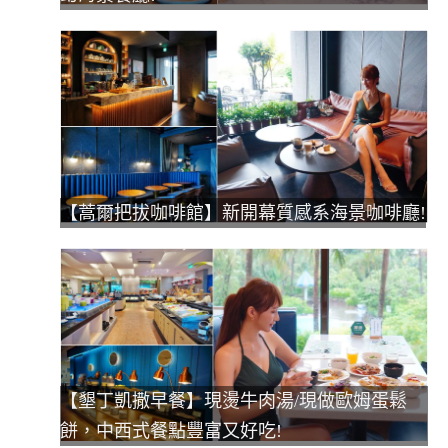
【蒿爾把拔咖啡館】新開幕質感系海景咖啡廳!
【墾丁凱撒早餐】現燙牛肉湯/現做歐姆蛋鬆
餅，中西式餐點豐富又好吃!