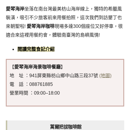
愛琴海岸
坐落在南台灣最美枋山海岸線上，獨特的希臘風
裝潢，吸引不少旅客前來用餐拍照，這次我們到訪墾丁也
來朝聖啦!
愛琴海岸咖啡
現場多達300個座位又好停車，很
適合來這裡用餐約會，體驗南臺灣的島嶼風情!
閱讀完整食記介紹
【
愛琴海岸海景咖啡餐廳
】
地 址 ：941屏東縣枋山鄉中山路三段37號
(地圖)
電 話 ：088761885
營業時間 ：09:00–18:00
蒿爾把拔咖啡館