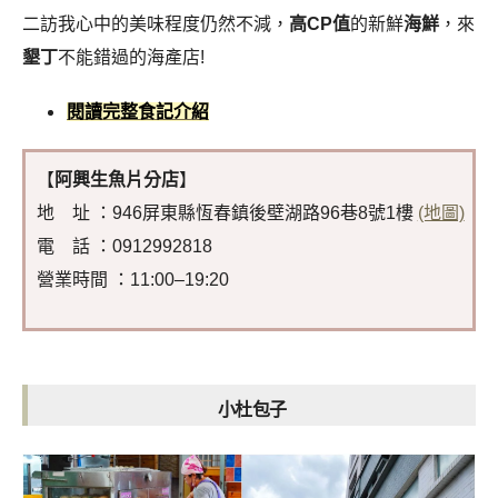
二訪我心中的美味程度仍然不減，
高CP值
的新鮮
海鮮
，來
墾丁
不能錯過的海產店!
閱讀完整食記介紹
【
阿興生魚片分店
】
地 址 ：946屏東縣恆春鎮後壁湖路96巷8號1樓
(地圖)
電 話 ：0912992818
營業時間 ：11:00–19:20
小杜包子