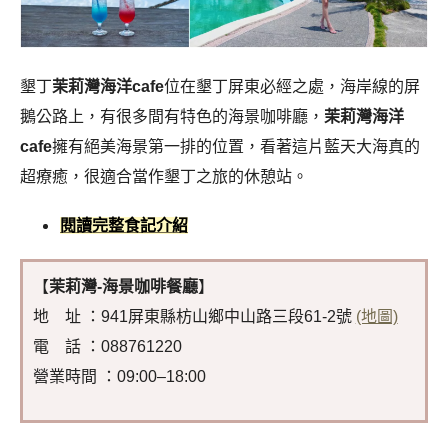
墾丁
茉莉灣海洋cafe
位在墾丁屏東必經之處，海岸線的屏
鵝公路上，有很多間有特色的海景咖啡廳，
茉莉灣海洋
cafe
擁有絕美海景第一排的位置，看著這片藍天大海真的
超療癒，很適合當作墾丁之旅的休憩站。
閱讀完整食記介紹
【
茉莉灣-海景咖啡餐廳
】
地 址 ：941屏東縣枋山鄉中山路三段61-2號
(地圖)
電 話 ：088761220
營業時間 ：09:00–18:00