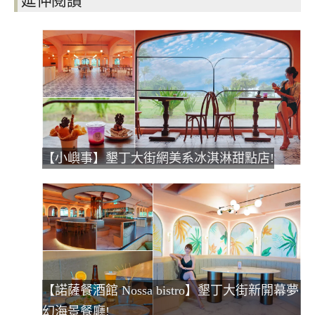
【小嶼事】墾丁大街網美系冰淇淋甜點店!
【諾薩餐酒館 Nossa bistro】墾丁大街新開幕夢
幻海景餐廳!