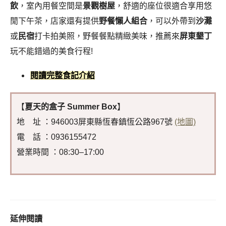
飲
，室內用餐空間是
景觀樹屋
，舒適的座位很適合享用悠
閒下午茶，店家還有提供
野餐懶人組合
，可以外帶到
沙灘
或
民宿
打卡拍美照，野餐餐點精緻美味，推薦來
屏東墾丁
玩不能錯過的美食行程!
閱讀完整食記介紹
【
夏天的盒子 Summer Box
】
地 址 ：946003屏東縣恆春鎮恆公路967號
(地圖)
電 話 ：0936155472
營業時間 ：08:30–17:00
延伸閱讀