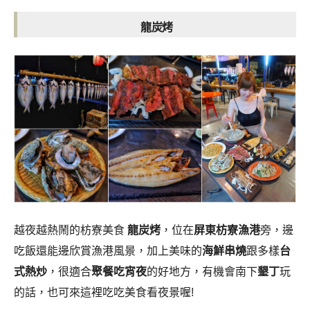
龍炭烤
越夜越熱鬧的枋寮美食
龍炭烤
，位在
屏東枋寮漁港
旁，邊
吃飯還能邊欣賞漁港風景，加上美味的
海鮮串燒
跟多樣
台
式熱炒
，很適合
聚餐吃宵夜
的好地方，有機會南下
墾丁
玩
的話，也可來這裡吃吃美食看夜景喔!