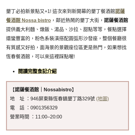
墾丁必拍新景點又+1! 這次來到新開幕的墾丁餐酒館
諾薩
餐酒館 Nossa bistro
，鄰近熱鬧的墾丁大街，
諾薩餐酒館
提供義大利麵、燉飯、湯品、沙拉、甜點等等，餐點選擇
還蠻豐富的，粉色系裝潢搭配圓弧形沙發座，整個餐廳很
有質感又好拍，面海景的景觀座位區更是熱門，如果想找
恆春餐酒館，可以來這裡踩點喔!
閱讀完整食記介紹
【
諾薩餐酒館｜Nossabistro
】
地 址 ：946屏東縣恆春鎮墾丁路329號
(地圖)
電 話 ：0901356329
營業時間 ：11:00–20:00