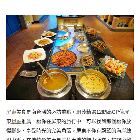
屏東
美食是南台灣的必訪重點，珊莎精選12間高CP值屏
東
餐廳
推薦，讓你在屏東的旅行中，可以找到那個讓你放
慢腳步、享受時光的完美角落。屏東不僅有蔚藍的海岸線