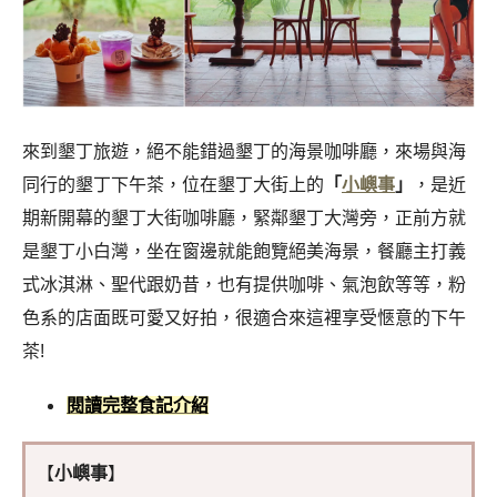
來到墾丁旅遊，絕不能錯過墾丁的海景咖啡廳，來場與海
同行的墾丁下午茶，位在墾丁大街上的
「
小嶼事
」
，是近
期新開幕的墾丁大街咖啡廳，緊鄰墾丁大灣旁，正前方就
是墾丁小白灣，坐在窗邊就能飽覽絕美海景，餐廳主打義
式冰淇淋、聖代跟奶昔，也有提供咖啡、氣泡飲等等，粉
色系的店面既可愛又好拍，很適合來這裡享受愜意的下午
茶!
閱讀完整食記介紹
【
小嶼事
】