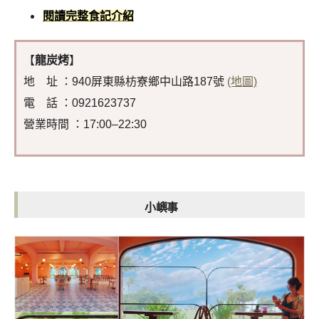
閱讀完整食記介紹
【
龍炭烤
】
地 址 ：940屏東縣枋寮鄉中山路187號
(地圖)
電 話 ：0921623737
營業時間 ：17:00–22:30
小嶼事