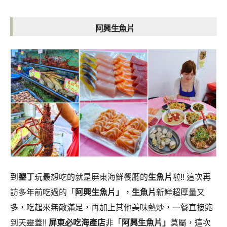
阿興生魚片
到
墾丁
玩最想吃的就是屏東海鮮餐廳的
生魚片
啦!! 這次再
訪多年前吃過的「
阿興生魚片」
，
生魚片
新鮮超厚量又
多，吃起來無敵滿足，再加上其他美味熱炒，一餐直接飽
到天靈蓋!!
屏東必吃海產店
非「
阿興生魚片」
莫屬，這次