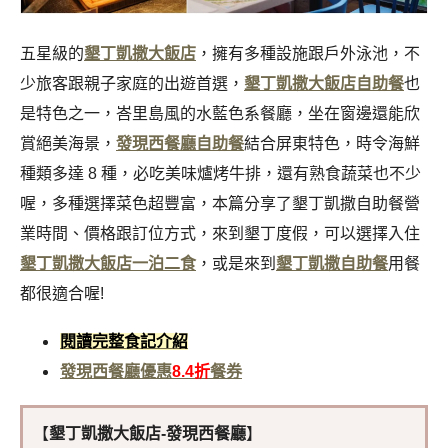
五星級的
墾丁凱撒大飯店
，擁有多種設施跟戶外泳池，不
少旅客跟親子家庭的出遊首選，
墾丁凱撒大飯店自助餐
也
是特色之一，峇里島風的水藍色系餐廳，坐在窗邊還能欣
賞絕美海景，
發現西餐廳自助餐
結合屏東特色，時令海鮮
種類多達 8 種，必吃美味爐烤牛排，還有熟食蔬菜也不少
喔，多種選擇菜色超豐富，本篇分享了墾丁凱撒自助餐營
業時間、價格跟訂位方式，來到墾丁度假，可以選擇入住
墾丁凱撒大飯店一泊二食
，或是來到
墾丁凱撒自助餐
用餐
都很適合喔!
閱讀完整食記介紹
發現西餐廳
優惠
8.4折
餐券
【
墾丁凱撒大飯店-發現西餐廳
】