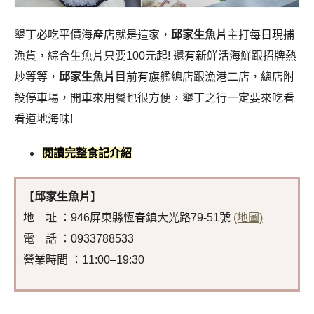
墾丁必吃平價海產店就是這家，
邱家生魚片
主打每日現捕
漁貨，綜合生魚片只要100元起! 還有新鮮活海鮮跟招牌熱
炒等等，
邱家生魚片
目前有旗艦總店跟漁港二店，總店附
設停車場，開車來用餐也很方便，墾丁之行一定要來吃看
看道地海味!
閱讀完整食記介紹
【
邱家生魚片
】
地 址 ：946屏東縣恆春鎮大光路79-51號
(地圖)
電 話 ：0933788533
營業時間 ：11:00–19:30