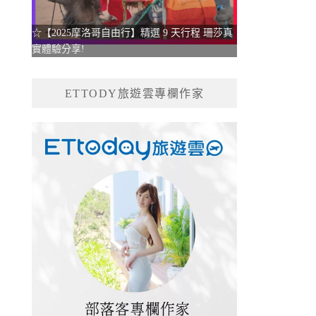
☆【2025摩洛哥自由行】精選 9 天行程 珊莎真
實體驗分享!
ETTODY旅遊雲專欄作家