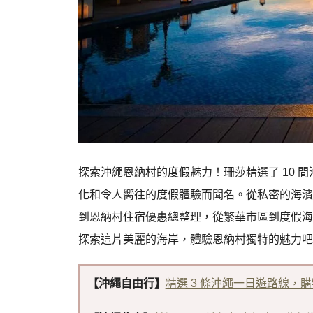
探索沖繩恩納村的度假魅力！珊莎精選了 10 
化和令人嚮往的度假體驗而聞名。從私密的海濱
到恩納村住宿優惠總整理，從繁華市區到度假海
探索這片美麗的海岸，體驗恩納村獨特的魅力吧
【沖繩自由行】
精選 3 條沖繩一日遊路線，購