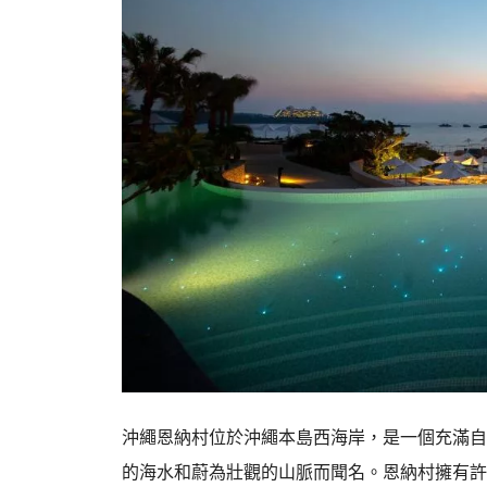
沖繩恩納村位於沖繩本島西海岸，是一個充滿自
的海水和蔚為壯觀的山脈而聞名。恩納村擁有許