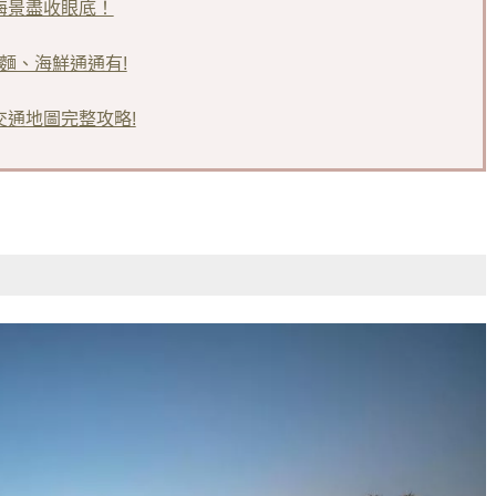
幻海景盡收眼底！
麵、海鮮通通有!
交通地圖完整攻略!