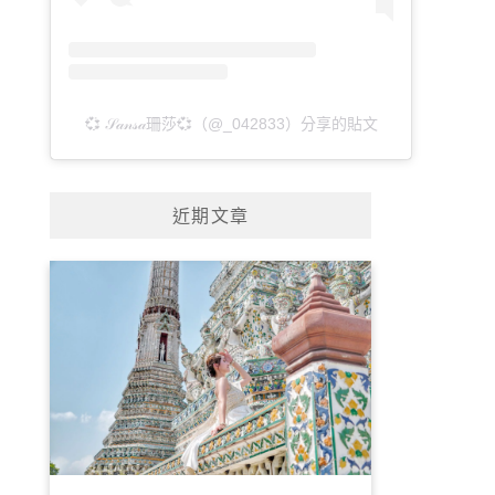
💞 𝒮𝒶𝓃𝓈𝒶珊莎💞（@_042833）分享的貼文
近期文章