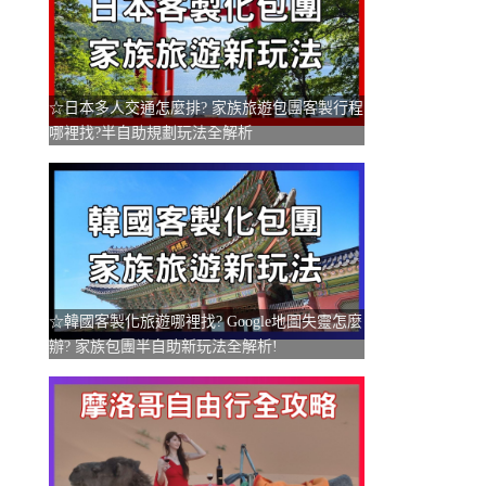
☆日本多人交通怎麼排? 家族旅遊包團客製行程
哪裡找?半自助規劃玩法全解析
☆韓國客製化旅遊哪裡找? Google地圖失靈怎麼
辦? 家族包團半自助新玩法全解析!