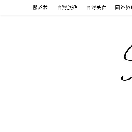
Skip
關於我
台灣旅遊
台灣美食
國外旅
to
content
混血珊莎的
國內外旅遊-住宿-美食-分享