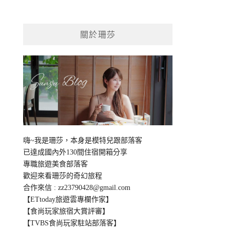
關於珊莎
嗨~我是珊莎，本身是模特兒跟部落客
已達成國內外130間住宿開箱分享
專職旅遊美食部落客
歡迎來看珊莎的奇幻旅程
合作來信 :
zz23790428@gmail.com
【ETtoday旅遊雲專欄作家】
【食尚玩家旅宿大賞評審】
【TVBS食尚玩家駐站部落客】