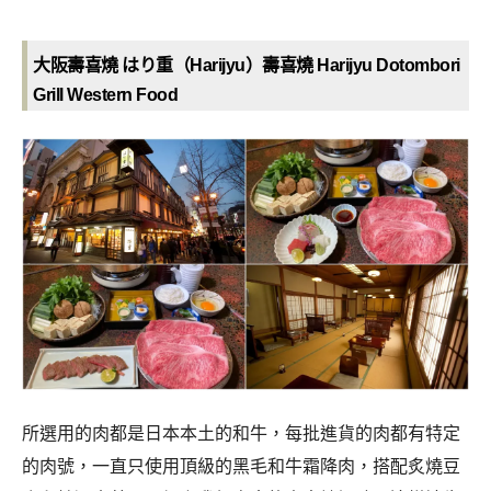
大阪壽喜燒 はり重（Harijyu）壽喜燒 Harijyu Dotombori
Grill Western Food
所選用的肉都是日本本土的和牛，每批進貨的肉都有特定
的肉號，一直只使用頂級的黑毛和牛霜降肉，搭配炙燒豆