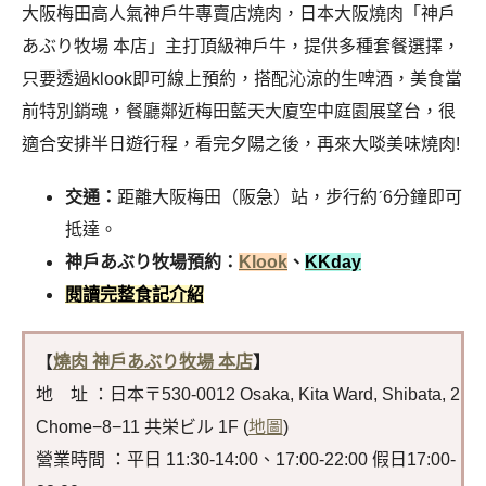
大阪梅田高人氣神戶牛專賣店燒肉，日本大阪燒肉「神戶
あぶり牧場 本店」主打頂級神戶牛，提供多種套餐選擇，
只要透過klook即可線上預約，搭配沁涼的生啤酒，美食當
前特別銷魂，餐廳鄰近梅田藍天大廈空中庭園展望台，很
適合安排半日遊行程，看完夕陽之後，再來大啖美味燒肉!
交通：
距離大阪梅田（阪急）站，步行約ˊ6分鐘即可
抵達
。
神戶あぶり牧場預約：
Klook
、
KKday
閱讀完整食記介紹
【
燒肉 神戶あぶり牧場 本店
】
地 址 ：日本〒530-0012 Osaka, Kita Ward, Shibata, 2
Chome−8−11 共栄ビル 1F (
地圖
)
營業時間 ：平日 11:30-14:00、17:00-22:00 假日17:00-