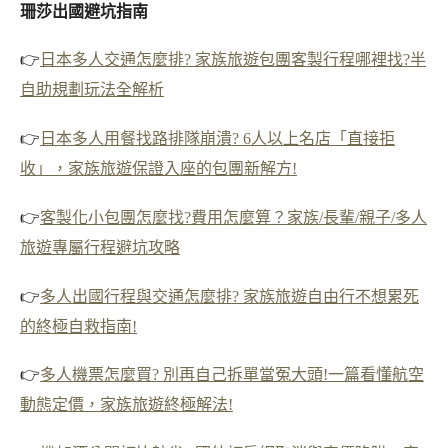
珊莎出國避坑指南
👉
日本多人交通怎麼排? 家族旅遊包團客製行程哪裡找?半
自助規劃玩法全解析
👉
日本多人用餐找路排隊崩潰? 6人以上名店「直接拒
收」，家族旅遊保證入座的包團新解方!
👉
客製化小包團怎麼找?費用怎麼算？家族/長輩/親子/多人
旅遊專屬行程避坑攻略
👉
多人出國行程與交通怎麼排? 家族旅遊自由行不想累死
的終極自救指南!
👉
多人機票怎麼買? 別再自己拆單當冤大頭!一篇看懂航空
動態定價，家族旅遊終極解法!