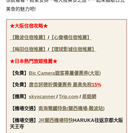
想試看看，趕緊安排一場大阪美食之旅，一起來體驗日式
美食的魅力吧!
★大阪住宿
攻略★
【難波住宿推薦】
/
【心齋橋住宿推薦】
【梅田住宿推薦】
/
【環球影城住宿推薦】
★日本
熱門旅遊推薦★
【免費】
Bic Camera遊客專屬優惠券(大坂)
【免費】
唐吉訶德折價優惠券 最高免稅
15%
【機票】
skyscanner
/
Trip.com
/
易遊網
【機場交通】
南海電鐵特急(關西機場-難波站)
【機場交通】
JR關西機場特快
H
ARUKA往返京都大阪
天王寺