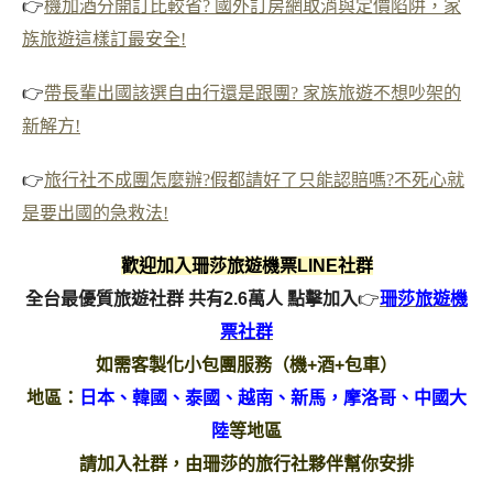
👉
機加酒分開訂比較省? 國外訂房網取消與定價陷阱，家
族旅遊這樣訂最安全!
👉
帶長輩出國該選自由行還是跟團? 家族旅遊不想吵架的
新解方!
👉
旅行社不成團怎麼辦?假都請好了只能認賠嗎?不死心就
是要出國的急救法!
歡迎加入珊莎旅遊機票LINE社群
全台最優質旅遊社群 共有2.6萬人
點擊加入
👉
珊莎旅遊機
票社群
如需客製化小包團服務（機+酒+包車）
地區：
日本、韓國、泰國、越南、新馬，摩洛哥、中國大
陸
等地區
請加入社群，由珊莎的旅行社夥伴幫你安排