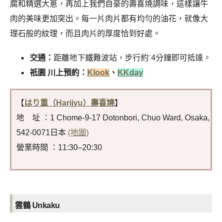
腐和精選大蔥，再加上我們自豪的壽喜燒調味，這樣讓牛
肉的美味更加突出。每一片肉片都有均勻的油花，就像大
理石般的紋理，而且肉片的厚度恰到好處。
交通：
距離地下鐵難波站，步行約ˋ4分鐘即可抵達。
祇園 川上預約：
Klook
、
KKday
【
はり重（Harijyu）壽喜燒
】
地 址 ：1 Chome-9-17 Dotonbori, Chuo Ward, Osaka,
542-0071日本
(地圖)
營業時間 ：11:30–20:30
雲鶴 Unkaku