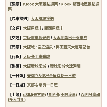
【通票】
Klook 大阪景點通票
/
Klook 關西地區景點通
票
【包車接送】
大阪機場接送
【交通】
大阪周遊卡
/
關西周遊卡
【交通】
京阪電車觀光券
/
大阪地鐵巴士乘車券
【門票】
大阪城
/
空庭溫泉
/
梅田藍天大廈展望台
【行程】
大阪卡丁車體驗
【樂園】
大阪環球影城
/
環球影城快速通關
【一日遊】
天橋立&伊根舟屋京都一日遊
【一日遊】
京都＆奈良一日遊
【上網】
eSIM(最方便)
/
SIM卡(不限流量)
/
WiFI分享器
(多人共用)