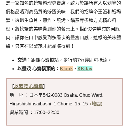
是一家知名的螃蟹料理專賣店，致力於讓所有人以划算的
價格品嚐到高品質的螃蟹美味！我們的招牌帝王蟹和鱈場
蟹，透過生魚片、煎炸、燒烤、鍋煮等多種方式精心料
理，將螃蟹的美味帶到你的餐桌上。搭配Q彈鮮甜的河豚
肉，讓你在口中感受到多層次的豐富口感，這樣的美味體
驗，只有在以蟹茂才能品嚐得到！
交通：
距離心齋橋站，步行約7分鐘即可抵達。
以蟹茂 心齋橋預約：
Klook
、
KKday
【
以蟹茂 心齋橋
】
地 址 ：日本〒542-0083 Osaka, Chuo Ward,
Higashishinsaibashi, 1 Chome−15−15
(地圖)
營業時間 ：17:00–22:30