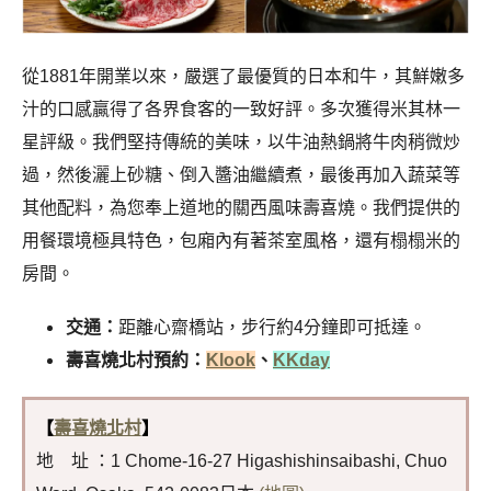
從1881年開業以來，嚴選了最優質的日本和牛，其鮮嫩多
汁的口感贏得了各界食客的一致好評。多次獲得米其林一
星評級。我們堅持傳統的美味，以牛油熱鍋將牛肉稍微炒
過，然後灑上砂糖、倒入醬油繼續煮，最後再加入蔬菜等
其他配料，為您奉上道地的關西風味壽喜燒。我們提供的
用餐環境極具特色，包廂內有著茶室風格，還有榻榻米的
房間。
交通：
距離心齋橋站，步行約4分鐘即可抵達。
壽喜燒北村預約：
Klook
、
KKday
【
壽喜燒北村
】
地 址 ：1 Chome-16-27 Higashishinsaibashi, Chuo