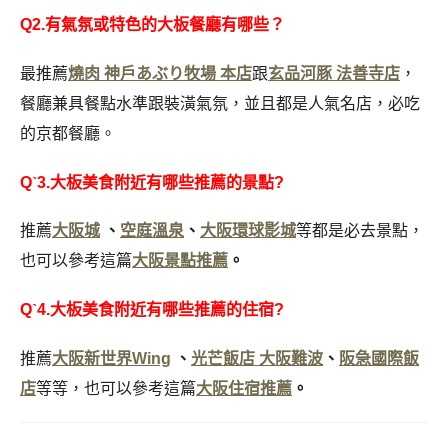
Q2.有氣氛或特色的大板餐廳有哪些？
最推薦
燒肉 神戶あぶり牧場 本店
跟
玄品河豚 法善寺店
，
餐廳兼具餐點水準跟裝潢氣氛，並且都是人氣名店，必吃
的京都餐廳。
Qˋ3.大板美食附近有哪些推薦的景點?
推薦
大阪城
、
空庭溫泉
、
大阪環球影城
等都是必去景點，
也可以參考這篇
大阪景點推薦
。
Qˋ4.大板美食附近有哪些推薦的住宿?
推薦
大阪新世界Wing
、
光芒飯店 大阪難波
、
阪急國際飯
店
等等，也可以參考這篇
大阪住宿推薦
。