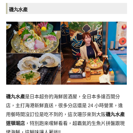
磯丸水產
磯丸水產
是日本超夯的海鮮居酒屋，全日本多達百間分
店，主打海港新鮮直送，很多分店還是 24 小時營業，逢
用餐時間沒訂位是吃不到的，這次珊莎來到大阪
磯丸水產
道頓堀店
，特別跑來嚐鮮看看，超霸氣的生魚片拼盤跟現
烤海鮮，這鮮味讓人著迷!!