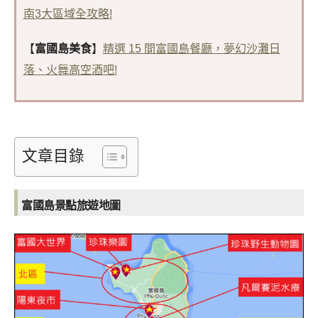
南3大區域全攻略!
【
富國島美食
】
精選 15 間富國島餐廳，夢幻沙灘日
落、火舞高空酒吧!
文章目錄
富國島景點旅遊地圖