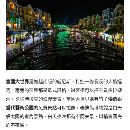
富國大世界
猶如越南版的威尼斯，打造一條長長的人造運
河，兩旁的建築都是歐式風格，遊客還可以搭乘貢多拉遊
河，夕陽時段真的浪漫爆表，富國大世界還有
竹子傳奇
跟
當代藝術公園
的免費景點可以拍照，泰迪熊博物館是白天
躲太陽的室內景點，白天夜晚都有不同美景，堪稱富國島
的不夜城。