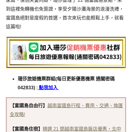
家庭、情侶夫妻同遊，珊莎整理了 22 個富國島景點，來
到這裡免轉機也免簽證，享受夕陽沙灘海景的浪漫洗禮，
富國島絕對是度假的首選，首次來玩也能輕鬆上手，就看
這篇啦!
珊莎旅遊機票群組(每日更新優惠機票 通關密碼
042833) :
點我加入
【富國島自由行】
越南富國島行程、費用、交通、換匯
全攻略!
【富國島住宿】
精選 21 間越南富國島飯店優惠，北中