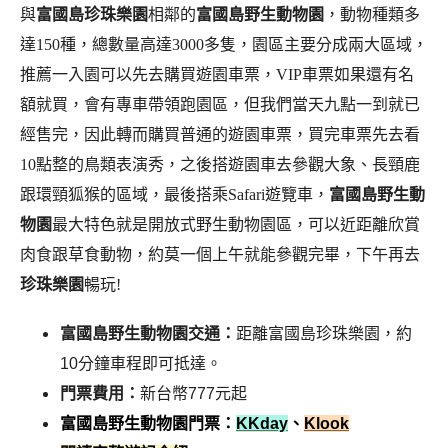
與
富國島珍珠樂園
相鄰的
富國島野生動物園
，動物種類多
達150種，總數量高達3000多隻，園區主要分成兩大區域，
推薦一入園可以先去購買遊園車票，VIP車票如果還有名
額就買，會有專車帶領跑園區，但我們當天九點一到就已
經售完，因此轉而購買普通的遊園車票，買完車票先去看
10點整的鳥類表演秀，之後搭遊園車去參觀大象、長頸鹿
跟環頸狐猴的區域，最後搭乘Safari遊覽車，
富國島野生動
物園
最大特色就是開放式野生動物園區，可以近距離欣賞
肉食跟草食動物，約莫一個上午就能參觀完畢，下午再去
珍珠樂園
暢玩!
富國島野生動物園交通：
距離富國島珍珠樂園，約
10分鐘車程即可抵達。
門票費用：
新台幣777元起
富國島野生動物園門票：
KKday
、
Klook