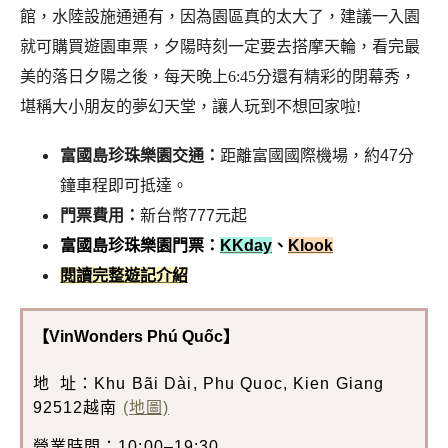
館，水陸設施通通有，因為園區真的太大了，建議一入園
就可購買遊園車票，夕陽時刻一定要去搭摩天輪，看完最
美的落日夕陽之後，每天晚上6:45分還有精彩的閉幕秀，
堪稱大小朋友的夢幻天堂，讓人玩到不想回家啦!
富國島珍珠樂園交通：
距離富國國際機場，約47分
鐘車程即可抵達。
門票費用：
新台幣777元起
富國島珍珠樂園門票：
KKday
、
Klook
閱讀完整遊記介紹
【VinWonders Phú Quốc】
地 址：Khu Bãi Dài, Phu Quoc, Kien Giang
92512越南
(地圖)
營業時間：10:00–19:30