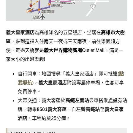
義大皇家酒店
為高雄知名的五星飯店，坐落在
高雄市大樹
區
，來到這裡入住兩天一夜或三天兩夜，前往樂園超方
便，走過天橋就是
義大世界購物廣場
Outlet Mall，滿足一
家大小的出遊樂趣!
自行開車：地圖搜尋「義大皇家酒店」即可抵達
(點
我導航)
，
義大皇家酒店
附設專屬停車場，住客可享
免費停車。
大眾交通：義大客運於
高鐵左營站
公車搭乘處設有站
牌，轉乘
8501義大客運
，自
左營高鐵站
至
義大皇家
酒店
，車程約莫25分鐘。