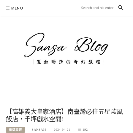
Skip
MENU
to
content
混血珊莎的奇幻旅程
國內外旅遊-住宿-美食-分享
【高雄義大皇家酒店】南臺灣必住五星歐風
飯店，千坪戲水空間!
高雄旅遊
SANSA33
2024-04-21
192