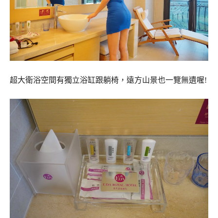
超大衛浴空間有獨立浴缸跟躺椅，遠方山景也一覽無遺喔!