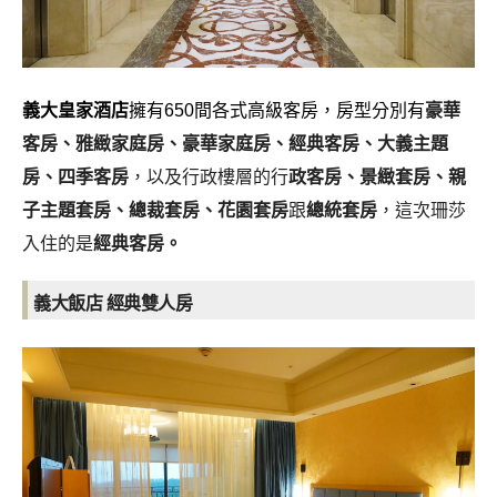
義大皇家酒店
擁有650間各式高級客房，房型分別有
豪華
客房、雅緻家庭房、豪華家庭房、經典客房、大義主題
房、四季客房
，以及行政樓層的行
政客房、景緻套房、親
子主題套房、總裁套房、花園套房
跟
總統套房
，這次珊莎
入住的是
經典客房。
義大飯店
經典雙人房