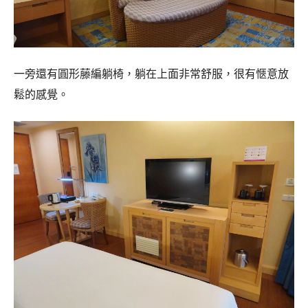
一旁還有圓形藤編躺椅，躺在上面非常舒服，很有愜意放
鬆的感覺。