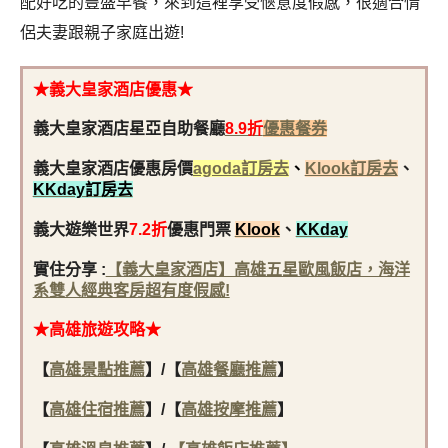
配好吃的豐盛早餐，來到這裡享受愜意度假感，很適合情
侶夫妻跟親子家庭出遊!
★
義大皇家酒店優惠
★
義大皇家酒店星亞自助餐廳
8.9折
優惠餐券
義大皇家酒店優惠房價
agoda訂房去
、
Klook訂房去
、
KKday訂房去
義大遊樂世界
7.2折
優惠門票
Klook
、
KKday
實住分享 :
【義大皇家酒店】高雄五星歐風飯店，海洋
系雙人經典客房超有度假感!
★
高雄
旅遊攻略★
【
高雄景點推薦
】/
【
高雄餐廳推薦
】
【
高雄住宿推薦
】/【
高雄按摩推薦
】