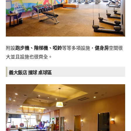
附設
跑步機、階梯機、啞鈴
等等多項設施，
健身房
空間很
大並且設施也很齊全。
義大飯店
撞球 桌球區