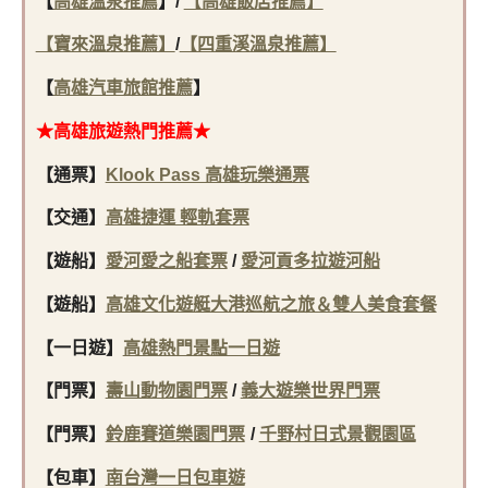
【
高雄溫泉推薦
】/
【高雄飯店推薦】
【寶來溫泉推薦】
/
【四重溪溫泉推薦】
【
高雄汽車旅館推薦
】
★高雄旅遊熱門推薦★
【通票】
Klook Pass 高雄玩樂通票
【交通】
高雄捷運 輕軌套票
【遊船】
愛河愛之船套票
/
愛河貢多拉遊河船
【遊船】
高雄文化遊艇大港巡航之旅＆雙人美食套餐
【一日遊】
高雄熱門景點一日遊
【門票】
壽山動物園門票
/
義大遊樂世界門票
【門票】
鈴鹿賽道樂園門票
/
千野村日式景觀園區
【包車】
南台灣一日包車遊