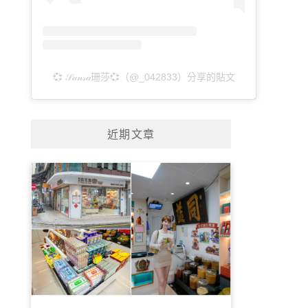
💞 𝒮𝒶𝓃𝓈𝒶珊莎💞（@_042833）分享的貼文
近期文章