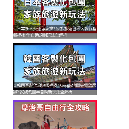
☆日本多人交通怎麼排? 家族旅遊包團客製行程
哪裡找?半自助規劃玩法全解析
☆韓國客製化旅遊哪裡找? Google地圖失靈怎麼
辦? 家族包團半自助新玩法全解析!