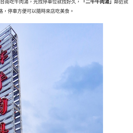
台南吃牛肉湯，光找停車位就找好久，
「二牛牛肉湯」
鄰近就
車格，停車方便可以隨時來店吃美食。