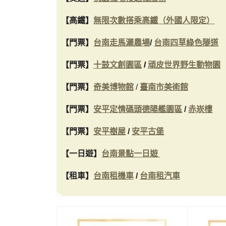
【高鐵】
無限次數搭乘高鐵（外國人限定）
【門票】
台南走馬瀨農場
/
台南四草綠色隧道
【門票】
十鼓文創園區
/
頑皮世界野生動物園
【門票】
奇美博物館
/
臺南市美術館
【門票】
安平定情碼頭德陽艦園區
/
赤崁樓
【門票】
安平樹屋
/
安平古堡
【一日遊】
台南景點一日遊
【租車】
台南租機車
/
台南租汽車