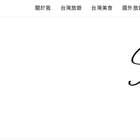
Skip
關於我
台灣旅遊
台灣美食
國外旅
to
content
混血珊莎的
國內外旅遊-住宿-美食-分享