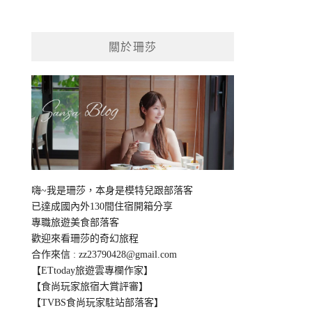
關於珊莎
嗨~我是珊莎，本身是模特兒跟部落客
已達成國內外130間住宿開箱分享
專職旅遊美食部落客
歡迎來看珊莎的奇幻旅程
合作來信 :
zz23790428@gmail.com
【ETtoday旅遊雲專欄作家】
【食尚玩家旅宿大賞評審】
【TVBS食尚玩家駐站部落客】