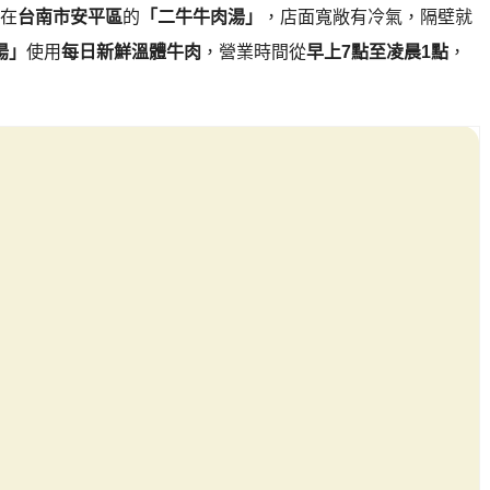
在
台南市安平區
的
「二牛牛肉湯」
，店面寬敞有冷氣，隔壁就
湯」
使用
每日新鮮溫體牛肉
，營業時間從
早上7點至凌晨1點
，