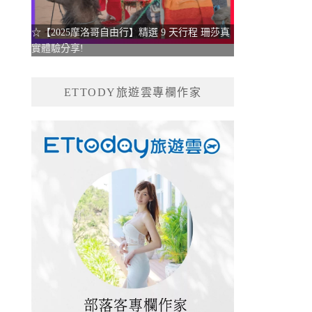
☆【2025摩洛哥自由行】精選 9 天行程 珊莎真
實體驗分享!
ETTODY旅遊雲專欄作家