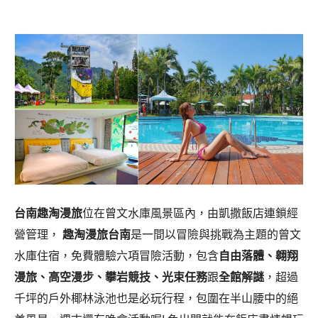
台南趣淘漫旅
位在曾文水庫風景區內，由凱撒飯店連鎖經
營管理，
趣淘漫旅台南
是一間以冒險與挑戰為主題的曾文
水庫住宿，免費體驗六項冒險活動，包含
自由落體、翱翔
漫旅、高空漫步、攀岩競技、光束任務
跟
全館解謎
，超過
千坪的戶外椰林泳池也是必玩行程，包圍在半山腰中的絕