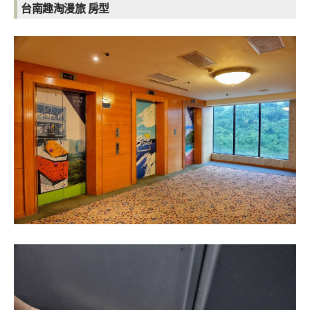
台南趣淘漫旅 房型