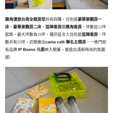
趣淘漫旅台南全館房型
共有四種，分別是
豪華景觀房一
床、豪華景觀房二床、逗陣套房
跟
趣淘套房
，坪數從12坪
起跳，最大坪數為35坪，珊莎這次入住的是
逗陣套房
，坪
數共有25坪，近期推出
cama café 聯名主題房
，一進門就
有品牌
IP Beano 元素
映入眼簾，營造出清新時尚的氛圍
感!