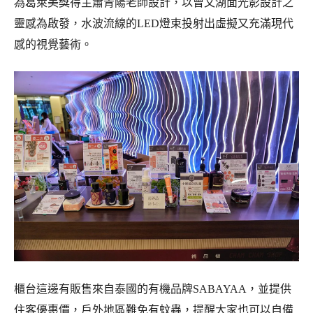
為葛萊美獎得主蕭青陽老師設計，以曾文湖面光影設計之
靈感為啟發，水波流線的LED燈束投射出虛擬又充滿現代
感的視覺藝術。
櫃台這邊有販售來自泰國的有機品牌SABAYAA，並提供
住客優惠價，戶外地區難免有蚊蟲，提醒大家也可以自備