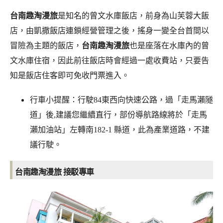
台南趣淘漫旅
是知名的曾文水庫飯店，前身為山芙蓉大飯
店，由凱撒飯店連鎖經營管理之後，搖身一變全台首間以
冒險為主題的飯店，
台南趣淘漫旅
也是座落在水庫內的曾
文水庫住宿，因此前往飯店時會經過一處收費站，只要告
知是飯店住客即可免收門票進入。
行車小提醒：行駛84東西向快速公路，過「走馬瀨隧
道」後,建議您繼續直行，部份導航路線將於「走馬
瀨加油站」左轉南182-1 縣道，此為產業道路，不建
議行駛。
台南趣淘漫旅 接駁專車