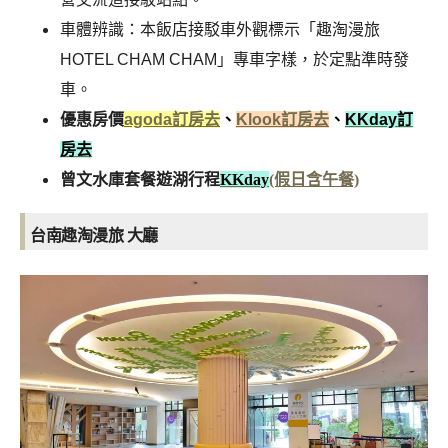
車體辨識：本飯店接駁車外觀標示「趣淘漫旅
HOTEL CHAM CHAM」專車字樣，於定點準時發
車。
優惠房價
agoda訂房去
、
Klook訂房去
、
KKday訂
房去
曾文水庫套餐遊湖行程
KKday
(假日含午餐)
台南趣淘漫旅 大廳