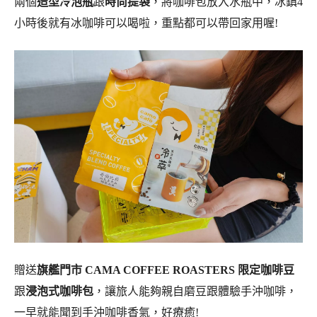
兩個
造型冷泡瓶
跟
時尚提袋
，將咖啡包放入水瓶中，冰鎮4
小時後就有冰咖啡可以喝啦，重點都可以帶回家用喔!
贈送
旗艦門市 CAMA COFFEE ROASTERS 限定咖啡豆
跟
浸泡式咖啡包
，讓旅人能夠親自磨豆跟體驗手沖咖啡，
一早就能聞到手沖咖啡香氣，好療癒!