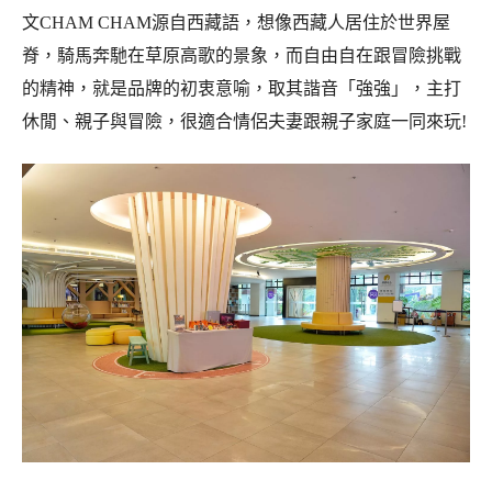
文CHAM CHAM源自西藏語，想像西藏人居住於世界屋
脊，騎馬奔馳在草原高歌的景象，而自由自在跟冒險挑戰
的精神，就是品牌的初衷意喻，取其諧音「強強」，主打
休閒、親子與冒險，很適合情侶夫妻跟親子家庭一同來玩!