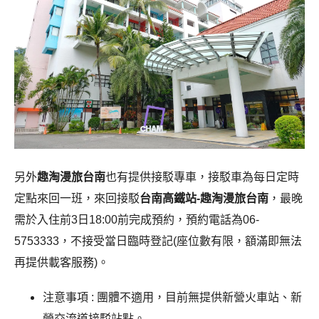
另外
趣淘漫旅台南
也有提供接駁專車，
接駁車為每日定時
定點來回一班，來回接駁
台南高鐵站-趣淘漫旅台南
，最晚
需於入住前3日18:00前完成預約，
預約電話為06-
5753333，
不接受當日臨時登記(座位數有限，額滿即無法
再提供載客服務)。
注意事項 :
團體不適用，
目前無提供新營火車站、新
營交流道接駁站點。