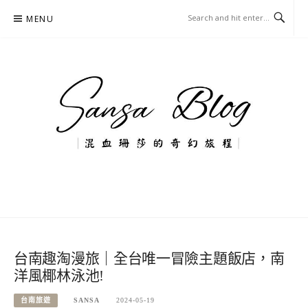
Skip
MENU
to
content
混血珊莎的奇幻旅程
國內外旅遊-住宿-美食-分享
台南趣淘漫旅｜全台唯一冒險主題飯店，南
洋風椰林泳池!
台南旅遊
SANSA
2024-05-19