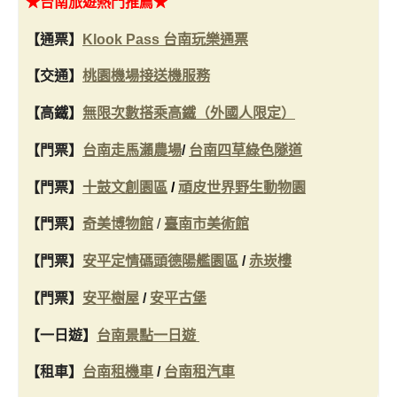
★台南旅遊熱門推薦★
【通票】
Klook Pass 台南玩樂通票
【交通】
桃園機場接送機服務
【高鐵】
無限次數搭乘高鐵（外國人限定）
【門票】
台南走馬瀨農場
/
台南四草綠色隧道
【門票】
十鼓文創園區
/
頑皮世界野生動物園
【門票】
奇美博物館
/
臺南市美術館
【門票】
安平定情碼頭德陽艦園區
/
赤崁樓
【門票】
安平樹屋
/
安平古堡
【一日遊】
台南景點一日遊
【租車】
台南租機車
/
台南租汽車