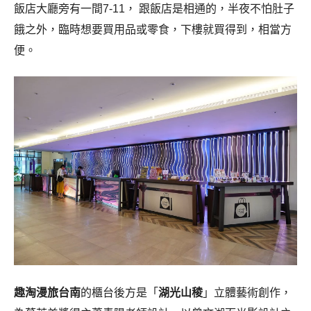
飯店大廳旁有一間7-11， 跟飯店是相通的，半夜不怕肚子
餓之外，臨時想要買用品或零食，下樓就買得到，相當方
便。
趣淘漫旅台南
的櫃台後方是「
湖光山稜
」立體藝術創作，