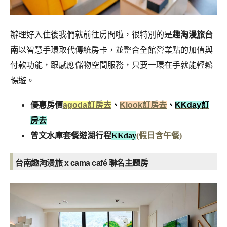
辦理好入住後我們就前往房間啦，很特別的是
趣淘漫旅台
南
以智慧手環取代傳統房卡，並整合全館營業點的加值與
付款功能，跟感應儲物空間服務，只要一環在手就能輕鬆
暢遊。
優惠房價
agoda訂房去
、
Klook訂房去
、
KKday訂
房去
曾文水庫套餐遊湖行程
KKday
(假日含午餐)
台南趣淘漫旅 x cama café 聯名主題房