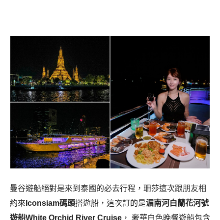
曼谷遊船絕對是來到泰國的必去行程，珊莎這次跟朋友相
約來
Iconsiam碼頭
搭遊船，這次訂的是
湄南河白蘭花河號
遊船White Orchid River Cruise
， 奢華白色晚餐遊船包含