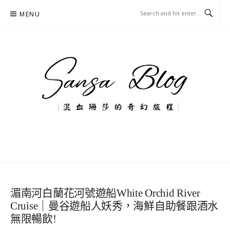
Skip
MENU
to
content
混血珊莎的奇幻旅程
國內外旅遊-住宿-美食-分享
湄南河白蘭花河號遊船White Orchid River
Cruise｜曼谷遊船人妖秀，海鮮自助餐跟酒水
無限暢飲!