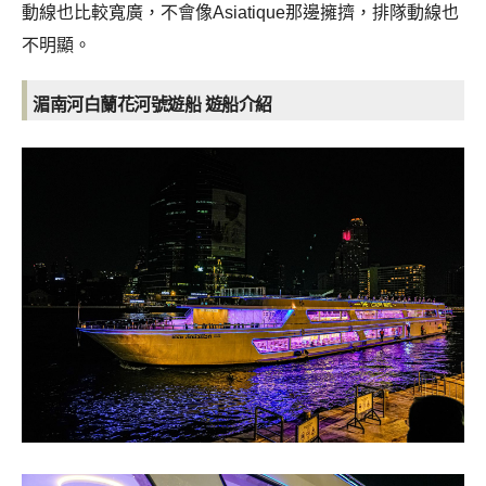
動線也比較寬廣，不會像Asiatique那邊擁擠，排隊動線也
不明顯。
湄南河白蘭花河號遊船
遊船介紹