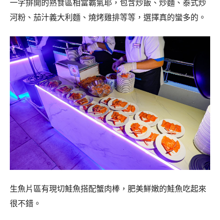
一字排開的熟食區相當霸氣耶，包含炒飯、炒麵、泰式炒
河粉、茄汁義大利麵、燒烤雞排等等，選擇真的蠻多的。
生魚片區有現切鮭魚搭配蟹肉棒，肥美鮮嫩的鮭魚吃起來
很不錯。