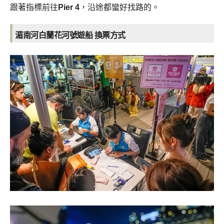
跟著指標前往
Pier 4
，沿途都蠻好找路的。
湄南河白蘭花河號遊船 換票方式