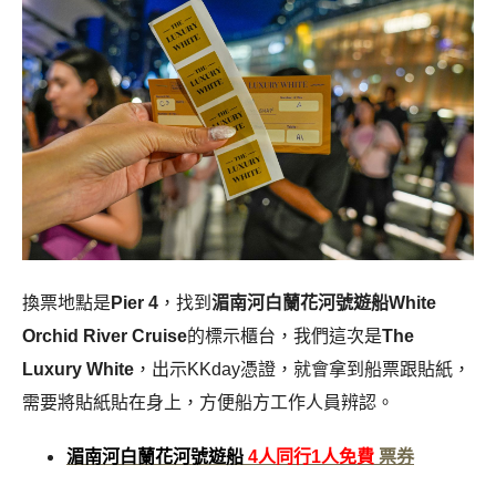
換票地點是
Pier 4
，找到
湄南河白蘭花河號遊船White
Orchid River Cruise
的標示櫃台，我們這次是
The
Luxury White
，出示KKday憑證，就會拿到船票跟貼紙，
需要將貼紙貼在身上，方便船方工作人員辨認。
湄南河白蘭花河號遊船
4人同行1人免費
票券