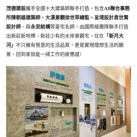
茂德建設
攜手全國十大建築師聯手打造，包含
A8聯合事務
所陳朝雄建築師、大漢景觀徐世萃總監、呈境設計袁世賢
設計師
、與
永安結構
等豪宅名師，由國際級團隊聯手打造
出新莊新地標，新莊少有的水岸景觀宅，住在
「
新月大
河
」
不只擁有愜意的生活品質，更是實現理想生活的願
景，回到家就能一掃工作的疲憊感!