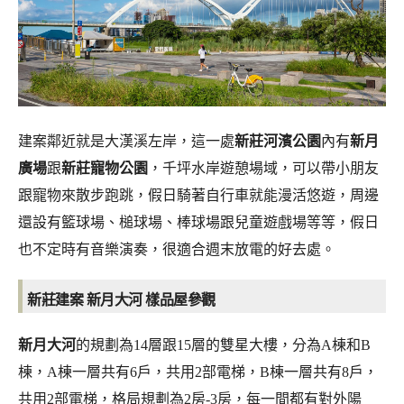
建案鄰近就是大漢溪左岸，這一處
新莊河濱公園
內有
新月
廣場
跟
新莊寵物公園
，
千坪水岸遊憩場域，可以帶小朋友
跟寵物來散步跑跳，假日騎著自行車就能漫活悠遊，周邊
還設有籃球場、槌球場、棒球場跟兒童遊戲場等等，假日
也不定時有音樂演奏，很適合週末放電的好去處。
新莊建案 新月大河 樣品屋參觀
新月大河
的規劃為14層跟15層的雙星大樓，分為A棟和B
棟，A棟一層共有6戶，共用2部電梯，B棟一層共有8戶，
共用2部電梯，格局規劃為2房-3房，每一間都有對外陽