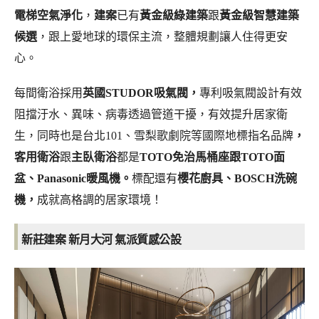
電梯空氣淨化
，
建案
已有
黃金級綠建築
跟
黃金級智慧建築
候選
，跟上愛地球的環保主流，整體規劃讓人住得更安
心。
每間衛浴採用
英國STUDOR吸氣閥，
專利吸氣閥設計有效
阻擋汙水、異味、病毒透過管道干擾，有效提升居家衛
生，同時也是台北101、雪梨歌劇院等國際地標指名品牌
，
客用衛浴
跟
主臥衛浴
都是
TOTO免治馬桶座跟TOTO面
盆、Panasonic暖風機。
標配還有
櫻花廚具
、BOSCH洗碗
機，
成就高格調的居家環境！
氣派質感公設
新莊建案 新月大河