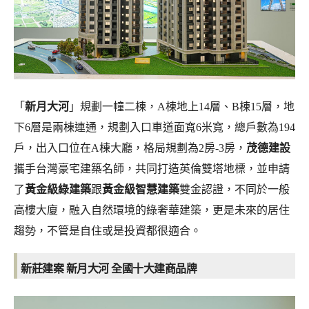
「
新月大河
」規劃一幢二棟，A棟地上14層、B棟15層，地
下6層是兩棟連通，規劃入口車道面寬6米寬，總戶數為194
戶，出入口位在A棟大廳，格局規劃為2房-3房，
茂德建設
攜手台灣豪宅建築名師，共同打造英倫雙塔地標，並申請
了
黃金級綠建築
跟
黃金級智慧建築
雙金認證，不同於一般
高樓大廈，融入自然環境的綠奢華建築，更是未來的居住
趨勢，不管是自住或是投資都很適合。
新莊建案 新月大河
全國十大建商品牌