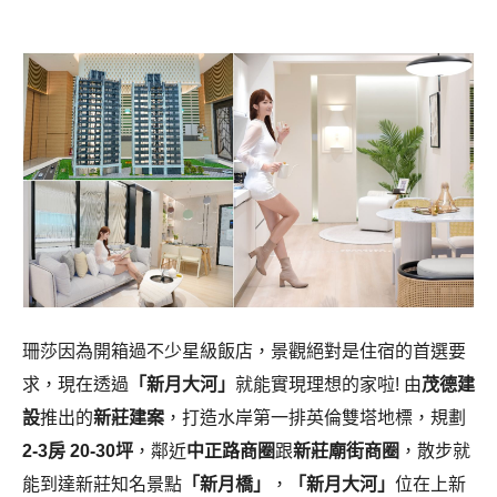
珊莎因為開箱過不少星級飯店，景觀絕對是住宿的首選要
求，現在透過
「新月大河」
就能實現理想的家啦! 由
茂德建
設
推出的
新莊建案
，打造水岸第一排英倫雙塔地標，規劃
2-3房 20-30坪
，鄰近
中正路商圈
跟
新莊廟街商圈
，散步就
能到達新莊知名景點
「新月橋」
，
「新月大河」
位在上新