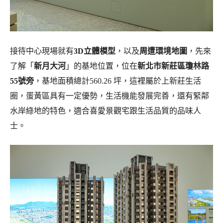
接待中心現場就有
3D立體模型
，以及
周遭環境地圖
，先來
了解「
新月大河
」的基地位置，位在
新北市新莊區瓊林路
55號旁
，基地面積總計560.26 坪，這裡屬於上新莊生活
圈，
蛋黃區具有一定優勢，生活機能發展完善，還有緊鄰
水岸綠地的特色，適合喜愛景觀宅跟生活品質的品味人
士。