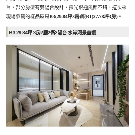
台，部分房型有雙陽台設計，採光跟通風都不錯，這次來
現場參觀的樣品屋是
B3(29.84坪3房)
跟
B1(27.78坪3房)
。
B3 29.84坪
3房2廳2衛2陽台 水岸河景
首選