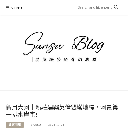
Skip
MENU
to
content
混血珊莎的奇幻旅程
國內外旅遊-住宿-美食-分享
新月大河｜新莊建案英倫雙塔地標，河景第
一排水岸宅!
建案開箱
SANSA
2024-11-24