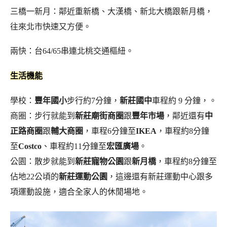
三橋一新月：鄰近重新橋、大漢橋、新北大橋跟新月橋，
往來北市快速又方便。
兩快：台64/65串連北桃交通樞紐。
生活機能
學校：
豐年國小
步行約7分鐘，
新莊國中
車程約 9 分鐘，。
商圈：步行就能到
新莊廟街商圈
跟
豐年市場
，鄰近還有
中
正路商圈
跟
輔大商圈
，車程6分鐘至
IKEA
，車程約8分鐘
至
Costco
、車程約11分鐘至
宏匯廣場
。
公園：散步就能到
新莊寵物公園
跟
新月橋
，車程約8分鐘至
佔地22公頃的
新莊運動公園
，這邊還有新莊運動中心跟多
項運動設施，適合全家人的休閒場地。