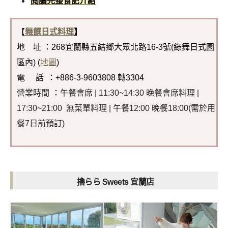
閱讀完整食記介紹
【
舞饌日式料理
】
地 址 ：268宜蘭縣五結鄉大眾北路16-3號(綠舞日式園
區內) (
地圖
)
電 話
：+886-3-9603808 轉3304
營業時間
：
午餐會席 | 11:30~14:30 晚餐會席料理 |
17:30~21:00 無菜單料理 | 午餐12:00 晚餐18:00(需於用
餐7日前預訂)
擼らら Sweets 宜蘭店