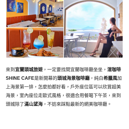
來到
宜蘭頭城旅遊
，一定要找間宜蘭咖啡廳坐坐，
渲咖啡
SHINE CAFE
是新開幕的
頭城海景咖啡廳
，純白
希臘風
加
上海景第一排，怎麼拍都好看，戶外座位區可以欣賞超美
海景，室內座位走歐式風格，很適合用餐喝下午茶，來到
頭城除了
滿山望海
，不妨來踩點最新的網美咖啡廳。