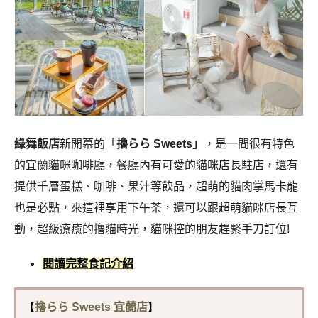
綠舞飯店
新開幕的「
擼らら Sweets」
，是一間很有特色
的宜蘭貓咪咖啡廳，餐廳內有可愛的貓咪店長駐店，還有
提供千層蛋糕、咖啡、果汁等飲品，超萌的貓肉掌馬卡龍
也是必點，來這裡享用下午茶，還可以跟超萌貓咪店長互
動，超級療癒的撸貓時光，貓咪控的朋友趕緊手刀訂位!
閱讀完整食記介紹
【
擼らら Sweets 宜蘭店
】