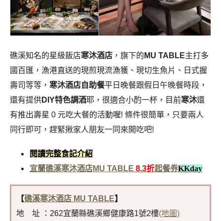
礁溪知名的星級飯店
寒沐酒店
，旗下的
MU TABLE
主打多
國百匯，漁港直送的現煎現流漁獲、現切生魚片、日式握
壽司等等，
寒沐酒店自助餐
平日晚餐跟假日午晚餐時段，
還有提供
DIY特色調酒
耶，很適合小酌一杯，目前
寒沐
還
有推出壽星 0 元吃大餐的活動喔! 條件很簡單，只要兩人
同行即可，趕緊揪家人朋友一同來開吃吧!
閱讀完整食記介紹
宜蘭礁溪寒沐酒店MU TABLE
8.3折
起餐券
KKday
【
礁溪寒沐酒店 MU TABLE
】
地 址 ：262宜蘭縣礁溪鄉健康路1號2樓
(地圖)