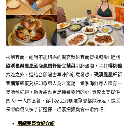
來到宜蘭，絕對不能錯過的饗宴就是宜蘭櫻桃鴨啦! 近期
礁溪長榮鳳凰酒店鳳凰軒新宜蘭菜
引起熱潮，主打
櫻桃鴨
六吃之外
，還結合蘭陽古早味的創意發想，
礁溪鳳凰軒新
宜蘭菜
顛覆刻板印象讓人為之驚艷，當季海鮮每人還有一
隻清蒸紅蟳，飯後甜點更是擄獲我們的心! 質感桌宴提供
四人~十人的套餐，從小家庭到朋友聚會都能滿足，礁溪
長榮晚餐又多了新選擇，趕緊把握機會來嚐鮮吧!
閱讀完整食記介紹