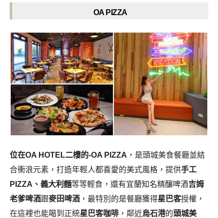
OA PIZZA
位在OA HOTEL二樓的-OA PIZZA
，是頭城美食餐廳並結
合衝浪元素，打造年輕人都喜愛的美式風格，提供
手工
PIZZA、義大利麵
等等輕食，還有宜蘭知名精釀啤酒
吉姆
老爹啤酒
跟
麥田啤酒
，最特別的是餐廳獲得
星巴客
授權，
在這裡也能喝到正統
星巴客咖啡
，鄰近
烏石港
的
頭城美