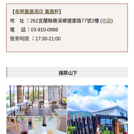
【
長榮鳳凰酒店 鳳凰軒
】
地 址
：
262宜蘭縣礁溪鄉健康路77號2樓 (
地圖
)
電 話
：
03-910-0988
營業時間
：
17:30-21:00
抹茶山下