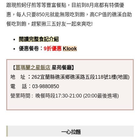
跟現煎蚵仔煎等等豐富餐點，目前到8月底都有特價優
惠，每人只要850元就能無限吃到飽，高CP值的礁溪自助
餐吃到飽，趕緊揪三五好友一起來爽吃!
閱讀完整食記介紹
優惠餐卷：
9折優惠
Klook
【
葛瑪蘭之星飯店
星苑餐廳
】
地 址
：
262宜蘭縣礁溪鄉礁溪路五段118號1樓(地圖)
電 話
：03-9880850
營業時間 : 晚餐時段17:30-21:00 (20:00最後進場)
一心拉麵