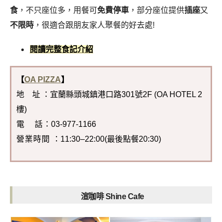
食
，不只座位多，用餐可
免費停車
，部分座位提供
插座
又
不限時
，很適合跟朋友家人聚餐的好去處!
閱讀完整食記介紹
【
OA PIZZA
】
地 址 ：宜蘭縣頭城鎮港口路301號2F (OA HOTEL 2
樓)
電 話
：03-977-1166
營業時間
：11:30–22:00(最後點餐20:30)
渲咖啡 Shine Cafe