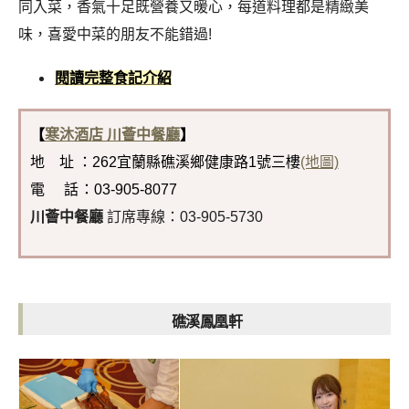
同入菜，香氣十足既營養又暖心，每道料理都是精緻美
味，喜愛中菜的朋友不能錯過!
閱讀完整食記介紹
【
寒沐酒店 川薈中餐廳
】
地 址 ：262宜蘭縣礁溪鄉健康路1號三樓
(地圖)
電 話
：03-905-8077
川薈中餐廳
訂席專線：03-905-5730
礁溪鳳凰軒