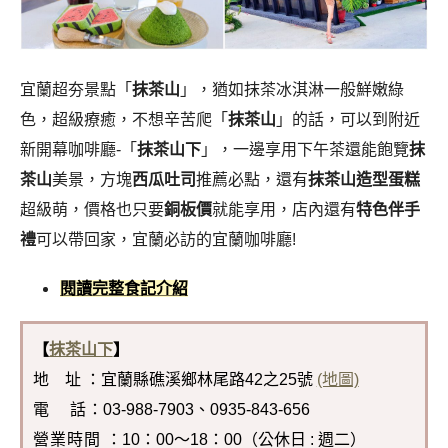
宜蘭超夯景點「
抹茶山
」，猶如抹茶冰淇淋一般鮮嫩綠
色，超級療癒，不想辛苦爬「
抹茶山
」的話，可以到附近
新開幕咖啡廳-「
抹茶山下
」，一邊享用下午茶還能飽覽
抹
茶山
美景，方塊
西瓜吐司
推薦必點，還有
抹茶山造型蛋糕
超級萌，價格也只要
銅板價
就能享用，店內還有
特色伴手
禮
可以帶回家，宜蘭必訪的宜蘭咖啡廳!
閱讀完整食記介紹
【
抹茶山下
】
地 址 ：宜蘭縣礁溪鄉林尾路42之25號
(地圖)
電 話
：03-988-7903、0935-843-656
營業時間
：10：00～18：00（公休日 : 週二）