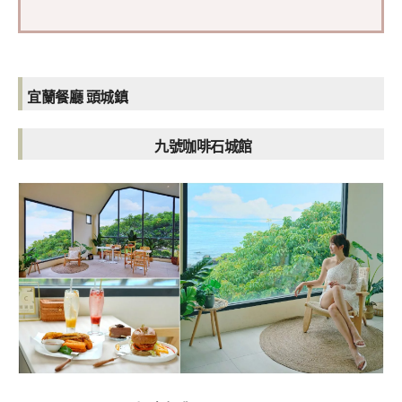
宜蘭餐廳 頭城鎮
九號咖啡石城館