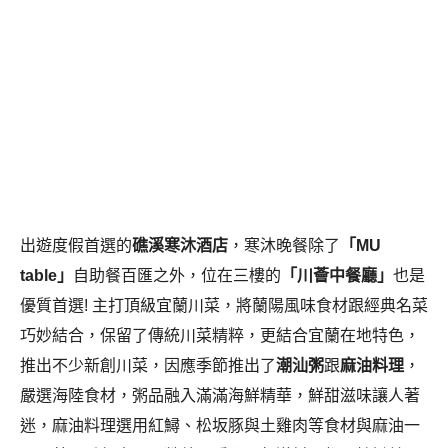
出遊度假首選的
礁溪寒沐酒店
，寒沐晚餐除了
「MU
table」
自助餐百匯之外，位在三樓的
「川薈中餐廳」
也是
優質首選! 主打頂級宜蘭川菜，將蘭陽風味食材跟經典名菜
巧妙結合，保留了傳統川菜精粹，更結合宜蘭在地特色，
推出不少新創川菜，因應季節推出了
潮汕粥
跟
麻油料理
，
嚴選海陸食材，粥品融入滿滿海鮮精華，鮮甜滋味讓人著
迷，麻油料理選用紅鱘、松坂豚與土雞肉等食材與麻油一