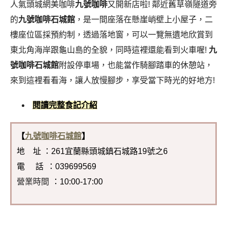
人氣頭城網美咖啡
九號咖啡
又開新店啦! 鄰近舊草嶺隧道旁
的
九號咖啡石城館
，是一間座落在懸崖峭壁上小屋子，二
樓座位區採預約制，透過落地窗，可以一覽無遺地欣賞到
東北角海岸跟龜山島的全貌，同時這裡還能看到火車喔!
九
號咖啡石城館
附設停車場，也能當作騎腳踏車的休憩站，
來到這裡看看海，讓人放慢腳步，享受當下時光的好地方!
閱讀完整食記介紹
【
九號咖啡石城館
】
地 址 ：261宜蘭縣頭城鎮石城路19號之6
電 話
：039699569
營業時間
：10:00-17:00