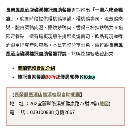
長榮鳳凰酒店礁溪桂冠自助餐廳
近期推出
「一鴨六吃全鴨
宴」
，晚餐時段提供櫻桃鴨捲餅、櫻桃鴨壽司、現煮鴨肉
粥、酸白菜鴨肉湯、醬燒炒鴨肉、香鍋三杯辣炒鴨共 6 道
限定餐點，還有鐵板現煎牛排跟炙燒壽司，飲品有現壓啤
酒跟星巴克無限爽喝，本篇完整分享菜色、價位跟
長榮鳳
凰酒店礁溪桂冠自助餐廳評論
，烤鴨控趕緊收藏起來!
閱讀完整食記介紹
桂冠自助餐廳
88折
起優惠餐券
KKday
【
長榮鳳凰酒店礁溪桂冠自助餐廳
】
地 址
：
262宜蘭縣礁溪鄉健康路77號2樓 (
地圖
)
電 話
：
039100988 分機2867