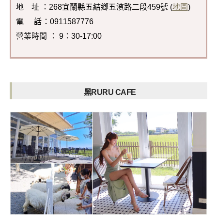
地 址 ：268宜蘭縣五結鄉五濱路二段459號 (
地圖
)
電 話
：0911587776
營業時間
： 9：30-17:00
黑RURU CAFE