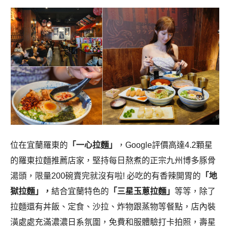
位在宜蘭羅東的
「一心拉麵」
，Google評價高達4.2顆星
的羅東拉麵推薦店家，堅持每日熬煮的正宗九州博多豚骨
湯頭，限量200碗賣完就沒有啦! 必吃的有香辣開胃的
「地
獄拉麵」，
結合宜蘭特色的
「
三星玉蔥拉麵」
等等，除了
拉麵還有丼飯、定食、沙拉、炸物跟蒸物等餐點，店內裝
潢處處充滿濃濃日系氛圍，免費和服體驗打卡拍照，壽星