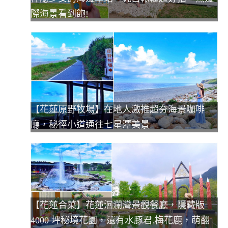
際海景看到飽!
【花蓮原野牧場】在地人激推超夯海景咖啡
廳，秘徑小道通往七星潭美景
【花蓮合菜】花蓮洄瀾灣景觀餐廳，隱藏版
4000 坪秘境花園，還有水豚君.梅花鹿，萌翻