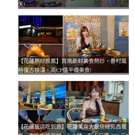
天!
【花蓮熱炒推薦】育樂新村美食熱炒，眷村風
格復古裝潢，高CP值平價美食!
【花蓮飯店吃到飽】花蓮美侖大飯店綠苑西餐