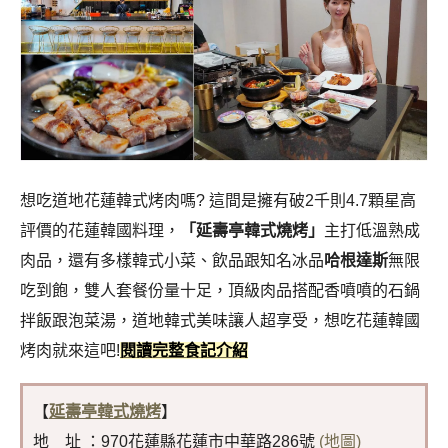
想吃道地花蓮韓式烤肉嗎? 這間是擁有破2千則4.7顆星高
評價的花蓮韓國料理，
「延壽亭韓式燒烤」
主打低溫熟成
肉品，還有多樣韓式小菜、飲品跟知名冰品
哈根達斯
無限
吃到飽，雙人套餐份量十足，頂級肉品搭配香噴噴的石鍋
拌飯跟泡菜湯，道地韓式美味讓人超享受，想吃花蓮韓國
烤肉就來這吧!
閱讀完整食記介紹
【
延壽亭韓式燒烤
】
地 址 ：970花蓮縣花蓮市中華路286號
(地圖)