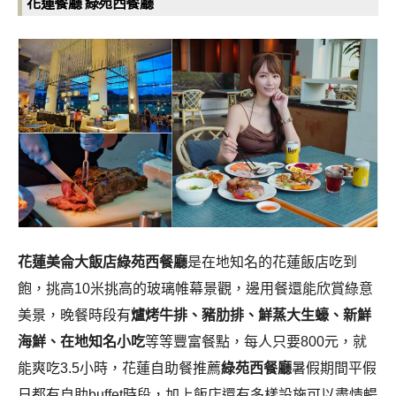
花蓮餐廳 綠苑西餐廳
花蓮美侖大飯店綠苑西餐廳
是在地知名的花蓮飯店吃到
飽，挑高10米挑高的玻璃帷幕景觀，邊用餐還能欣賞綠意
美景，晚餐時段有
爐烤牛排、豬肋排、鮮蒸大生蠔、新鮮
海鮮、在地知名小吃
等等豐富餐點，每人只要800元，就
能爽吃3.5小時，花蓮自助餐推薦
綠苑西餐廳
暑假期間平假
日都有自助buffet時段，加上飯店還有多樣設施可以盡情暢