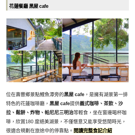
花蓮餐廳
黑屋 cafe
位在壽豐鄉景點鯉魚潭旁的
黑屋 cafe
，是擁有湖景第一排
特色的花蓮咖啡廳，
黑屋 cafe
提供
義式咖啡、茶飲、沙
拉、鬆餅、炸物、帕尼尼三明治
等輕食，坐在窗邊喝杯咖
啡，欣賞180 度絕美湖景，不僅愜意又能享受悠閒時光，
很適合規劃在旅途中的停靠點。
閱讀完整食記介紹