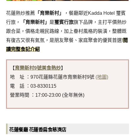
花蓮熱炒推薦
「育樂新村」
，餐廳鄰近
Kadda Hotel 璽賓
行旅，
「育樂新村」
是
璽賓行旅
旗下品牌，主打平價熱炒
跟合菜，價格走親民路線，加上眷村風格的裝潢，整體既
有復古又很有氣氛，是朋友聚餐、家庭聚會的優質首選!
閱
讀完整食記介紹
【
育樂新村9號美食熱炒
】
地 址 ：970花蓮縣花蓮市育樂新村9號
(地圖)
電 話 ：03-8330115
營業時間 ：17:00-23:00 (全年無休)
花蓮餐廳 花蓮香扁食慈濟店