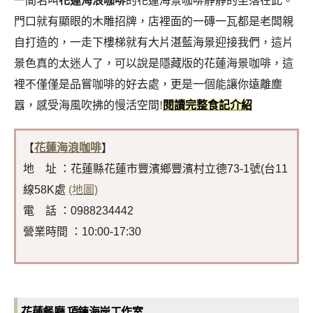
一間名叫
花蓮海浪咖啡
的
花蓮海景咖啡
靜靜的坐落在此。
門口就有顯眼的木雕招牌，店裡面的一磚一瓦都是老闆親
自打造的，一走下樓梯就有大片湛藍海景迎接我們，這片
景色真的太迷人了，可以說是隱藏版的花蓮海景咖啡，這
裡不僅僅是品嘗咖啡的好去處，更是一個能讓你遠離塵
囂，感受海風吹拂的慢活空間!
閱讀完整食記介紹
【
花蓮海浪咖啡
】
地 址 ：花蓮縣花蓮市豐濱鄉豐濱村立德73-1號(台11
線58K處
(地圖)
電 話 ：0988234442
營業時間 ：10:00-17:30
花蓮餐廳
項鍊海岸工作室