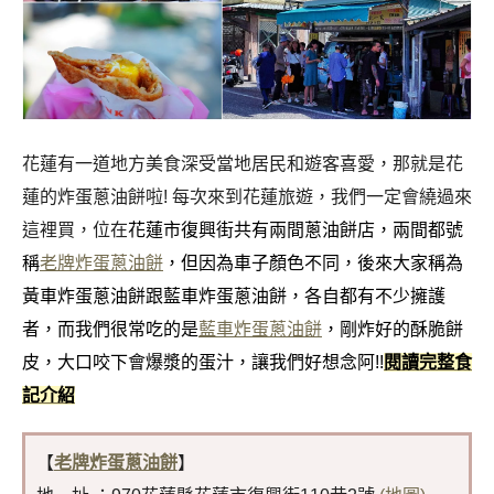
花蓮有一道地方美食深受當地居民和遊客喜愛，那就是花
蓮的炸蛋蔥油餅啦! 每次來到花蓮旅遊，我們一定會繞過來
這裡買，位在
花蓮市復興街共有兩間蔥油餅店，兩間都號
稱
老牌炸蛋蔥油餅
，但因為車子顏色不同，後來大家稱為
黃車炸蛋蔥油餅跟藍車炸蛋蔥油餅，各自都有不少擁護
者，而我們很常吃的是
藍車炸蛋蔥油餅
，剛炸好的酥脆餅
皮，大口咬下會爆漿的蛋汁，讓我們好想念阿!!
閱讀完整食
記介紹
【
老牌炸蛋蔥油餅
】