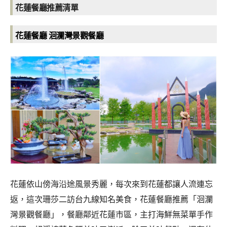
花蓮餐廳推薦清單
花蓮餐廳 洄瀾灣景觀餐廳
花蓮依山傍海沿途風景秀麗，每次來到花蓮都讓人流連忘
返，這次珊莎二訪台九線知名美食，花蓮餐廳推薦「洄瀾
灣景觀餐廳」，餐廳鄰近花蓮市區，主打海鮮無菜單手作