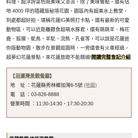
料理，超浮誇菜色既美味又澎派，除了美味餐點，還有佔
地 4000 坪的隱藏版秘境花園，園區內有超美水上教堂，
到處都超好拍，堪稱花蓮IG美照打卡點，還有最新的可愛
動物區，可以近距離餵食超萌水豚君，還有跳跳羊、梅花
鹿、狐獴、鴕鳥、羊駝、浣熊、孔雀等，可以說是花蓮迷
你版動物園，散步在景觀庭園時，一旁還會有火車經過，
超夢幻花蓮景點，來花蓮旅遊不能錯過!
閱讀完整食記介紹
【
洄瀾灣景觀餐廳
】
地 址 ：花蓮縣秀林鄉加灣6-5號
(地圖)
電 話 ：03-826-8888
營業時間 ：11:30-14:30、17:30-20:30