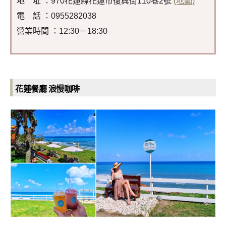
地 址 ：970花蓮縣花蓮市復興街110巷2號
(地圖)
電 話 ：0955282038
營業時間 ：12:30－18:30
花蓮餐廳
浪慢咖啡