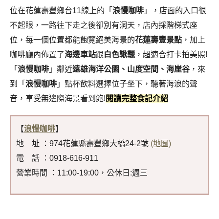
位在花蓮壽豐鄉台11線上的「
浪慢咖啡
」，店面的入口很
不起眼，一路往下走之後卻別有洞天，店內採階梯式座
位，每一個位置都能飽覽絕美海景的
花蓮壽豐景點
，加上
咖啡廳內佈置了
海邊車站
跟
白色鞦韆
，超適合打卡拍美照!
「
浪慢咖啡
」鄰近
遠雄海洋公園、山度空間、海崖谷
，來
到「
浪慢咖啡
」點杯飲料選擇位子坐下，聽著海浪的聲
音，享受無邊際海景看到飽!
閱讀完整食記介紹
【
浪慢咖啡
】
地 址 ：974花蓮縣壽豐鄉大橋24-2號
(地圖)
電 話 ：0918-616-911
營業時間 ：11:00-19:00，公休日:週三