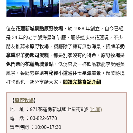
位在
花蓮新城景點
原野牧場
，於 1988 年創立，自今已經
是 34 年的老字號海景咖啡廳，珊莎這次來花蓮玩，不少
朋友推薦來
原野牧場
，餐廳除了擁有無敵海景，招牌
羊奶
拿鐵
跟
羊奶起司蛋糕
，都是別家沒有的特色，
原野牧場
是
免門票
的
花蓮新城景點
，低消只要一杯飲品就能享受絕美
風景，餐廳旁邊還有
秘徑小道
通往
七星潭美景
，超美秘境
打卡點也一起分享給大家。
閱讀完整食記介紹
【
原野牧場
】
地 址 ：971花蓮縣新城鄉七星街9號
(地圖)
電 話 ：03-822-6778
營業時間 ：10:00–17:30