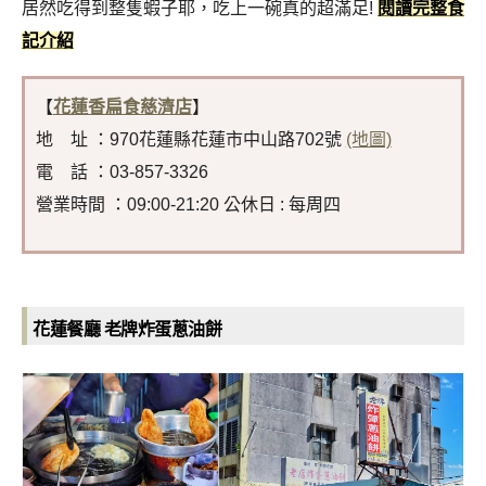
居然吃得到整隻蝦子耶，吃上一碗真的超滿足!
閱讀完整食
記介紹
【
花蓮香扁食慈濟店
】
地 址 ：970花蓮縣花蓮市中山路702號
(地圖)
電 話 ：03-857-3326
營業時間 ：09:00-21:20 公休日 : 每周四
花蓮餐廳 老牌炸蛋蔥油餅