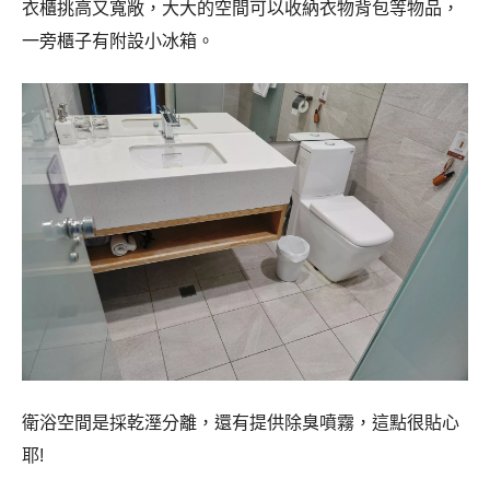
衣櫃挑高又寬敞，大大的空間可以收納衣物背包等物品，
一旁櫃子有附設小冰箱。
衛浴空間是採乾溼分離，還有提供除臭噴霧，這點很貼心
耶!