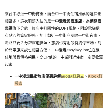
來台中必逛
一中街商圈
，而台中一中街住宿推薦的選擇也
相當多，這次珊莎入住的是
一中漫走民宿旅店
，為
葉綠宿
集團
旗下分館，旅店主打隨性的LOFT風格，附設電梯還
有貼心的管家服務，加上鄰近一中街商圈跟一中街夜市，
走路只要 2 分鐘就能抵達，旅店也有附設特約停車場，對
於開車族來說也相當方便，一中漫走easylazy inn位在絕
佳地段且價格親民，高CP值的一中街附近住宿一定要收藏
起來!
一中漫走民宿旅店優惠房價
agoda訂房去
、
Klook訂
房去