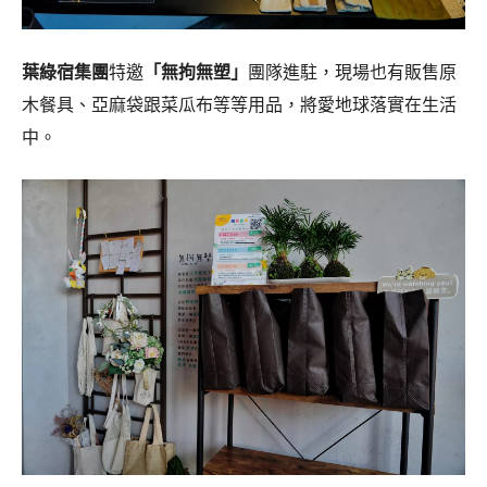
葉綠宿集團
特邀
「無拘無塑」
團隊進駐，現場也有販售原
木餐具、亞麻袋跟菜瓜布等等用品，將愛地球落實在生活
中。