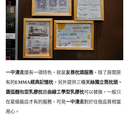
一中漫走
還有一項特色，就是
友善枕頭服務
，除了房間原
有的
EMMA經典記憶枕
，另外提供三種
天絲獨立筒枕頭、
圓弧麵包型乳膠枕
跟
曲線工學型乳膠枕
可以替換，一般只
在星級飯店才有的服務，可見
一中漫走
對於住宿品質相當
用心。