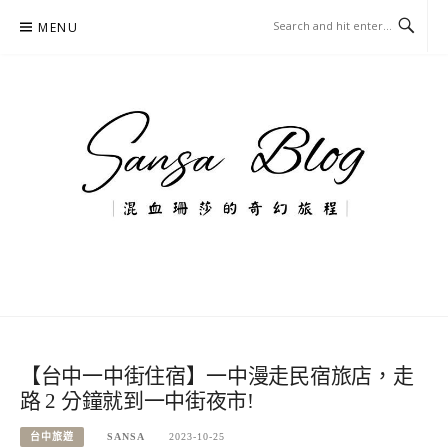
Skip
MENU
to
content
混血珊莎的奇幻旅程
國內外旅遊-住宿-美食-分享
【台中一中街住宿】一中漫走民宿旅店，走
路 2 分鐘就到一中街夜市!
台中旅遊
SANSA
2023-10-25