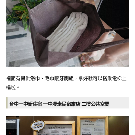
裡面有提供
浴巾、毛巾
跟
牙刷組
，拿好就可以搭乘電梯上
樓啦。
台中一中街住宿 一中漫走民宿旅店 二樓公共空間