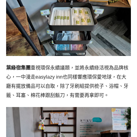
葉綠宿集團
重視環保永續議題，並將永續綠活視為品牌核
心，一中漫走easylazy inn也同樣響應環保愛地球，在大
廳有擺放備品可以自取，除了牙刷組提供梳子、浴帽、牙
籤、耳塞、棉花棒跟刮鬍刀，有需要再拿即可。