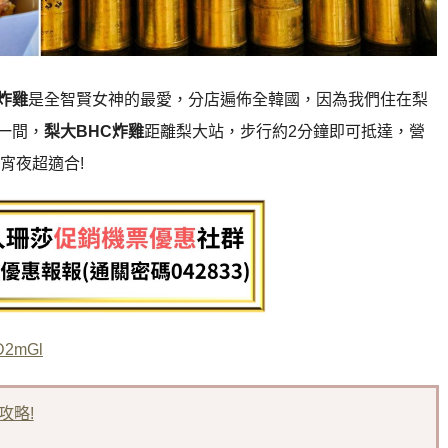
C炸雞
是全智賢女神的最愛，分店遍佈全韓國，因為我們住在梨
一間，
梨大BHC炸雞
距離梨大站，步行約2分鐘即可抵達，營
帶宵夜超適合!
/D2mGl
攻略!