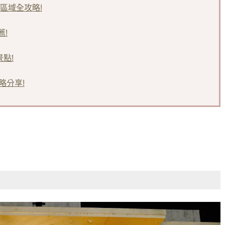
4區域全攻略!
薦!
點!
略分享!