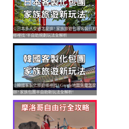
☆日本多人交通怎麼排? 家族旅遊包團客製行程
哪裡找?半自助規劃玩法全解析
☆韓國客製化旅遊哪裡找? Google地圖失靈怎麼
辦? 家族包團半自助新玩法全解析!