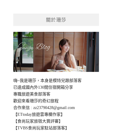
關於珊莎
嗨~我是珊莎，本身是模特兒跟部落客
已達成國內外130間住宿開箱分享
專職旅遊美食部落客
歡迎來看珊莎的奇幻旅程
合作來信 :
zz23790428@gmail.com
【ETtoday旅遊雲專欄作家】
【食尚玩家旅宿大賞評審】
【TVBS食尚玩家駐站部落客】