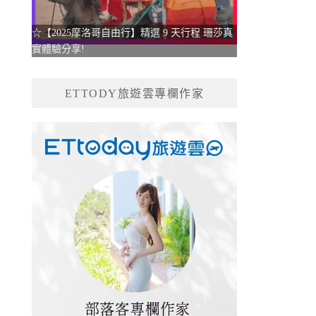
☆【2025摩洛哥自由行】精選 9 天行程 珊莎真
實體驗分享!
ETTODY旅遊雲專欄作家