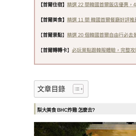
【首爾住宿】
精選 22 間韓國首爾飯店優惠，
【首爾美食】
精選 11 間 韓國首爾餐廳好評推
【
首爾景點
】
精選 20 個韓國首爾自由行必去景
【
首爾轉轉卡
】
必玩景點跟韓服體驗，完整攻
文章目錄
梨大美食 BHC炸雞 怎麼去?