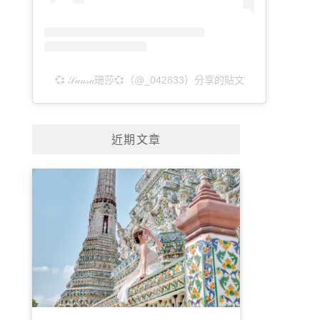
💞 𝒮𝒶𝓃𝓈𝒶珊莎💞（@_042833）分享的貼文
近期文章