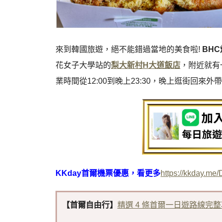
來到韓國旅遊，絕不能錯過當地的美食啦!
BH
花女子大學站的
梨大新村H大道飯店
，附近就有
業時間從12:00到晚上23:30，晚上逛街回來外
KKday首爾機票優惠，看更多
https://kkday.me
【首爾自由行】
精選 4 條首爾一日遊路線完整