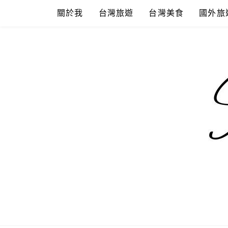
Skip
關於我
台灣旅遊
台灣美食
國外旅
to
content
混血珊莎的
國內外旅遊-住宿-美食-分享