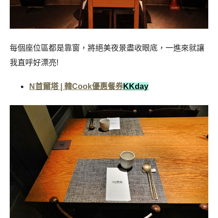
每個座位區都是靠窗，將絕美夜景盡收眼底，一進來就讓
我直呼好漂亮!
N首爾塔 | 韓Cook優惠餐券
K
Kday