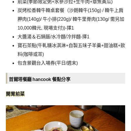
前菜(季節限定粥+水參沙拉+生牛肉+章魚黃瓜)
炭烤松香韓牛韓桌套餐（沙朗韓牛(150g) / 韓牛上肩
胛肉(140g)/ 牛小排(220g)/ 韓牛里脊肉(130g/ 需另加
10,000韓元, 現場支付))-擇1
大醬湯＆石鍋飯/水冷麵/冷拌麵-擇1
寶石茶點(牛軋糖冰淇淋+自製五味子羊羹+甜油糕+飲
料(咖啡或茶)
包含景觀台入場券(平日/週末)
首爾塔餐廳 hancook
餐點分享
開胃前菜