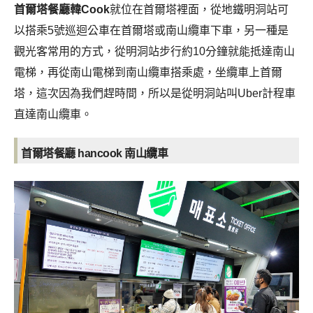
首爾塔餐廳韓Cook
就位在首爾塔裡面，從地鐵明洞站可
以搭乘5號巡迴公車在首爾塔或南山纜車下車，另一種是
觀光客常用的方式，從明洞站步行約10分鐘就能抵達南山
電梯，再從南山電梯到南山纜車搭乘處，坐纜車上首爾
塔，這次因為我們趕時間，所以是從明洞站叫Uber計程車
直達南山纜車。
首爾塔餐廳 hancook 南山纜車