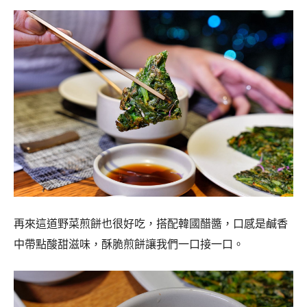
再來這道野菜煎餅也很好吃，搭配韓國醋醬，口感是鹹香
中帶點酸甜滋味，酥脆煎餅讓我們一口接一口。