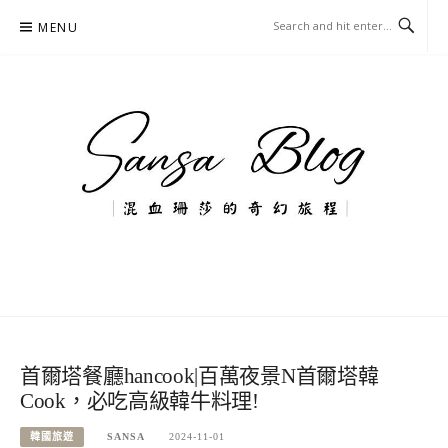
Skip
MENU
to
content
混血珊莎的奇幻旅程
國內外旅遊-住宿-美食-分享
首爾塔餐廳hancook|百萬夜景N首爾塔韓
Cook，必吃高級韓牛料理!
韓國旅遊
SANSA
2024-11-01