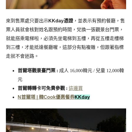
來到售票處只要出示
KKday憑證
，並表示有預約餐廳，售
票人員就會核對姓名跟預約時間，兌換一張觀景台門票，
就能搭乘電梯啦，必須先坐電梯到五樓，再從五樓走樓梯
到三樓，才能抵達餐廳喔，這部分有點複雜，但跟著指標
走就不會迷路。
首爾塔觀景臺門票 :
成人 16,000韓元 / 兒童 12,000韓
元
首爾轉轉卡可免費參觀 :
這邊買
N首爾塔 | 韓Cook優惠餐券
K
Kday