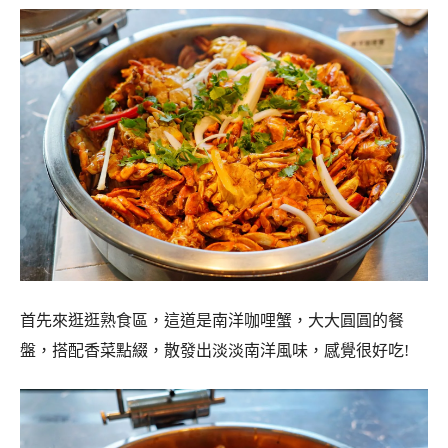
首先來逛逛熟食區，這道是南洋咖哩蟹，大大圓圓的餐
盤，搭配香菜點綴，散發出淡淡南洋風味，感覺很好吃!