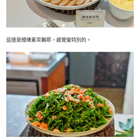
這道是煙燻素茶鵝耶，感覺蠻特別的。