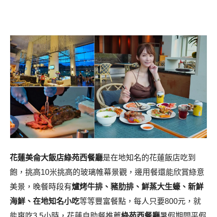
花蓮美侖大飯店綠苑西餐廳
是在地知名的花蓮飯店吃到
飽，挑高10米挑高的玻璃帷幕景觀，邊用餐還能欣賞綠意
美景，晚餐時段有
爐烤牛排、豬肋排、鮮蒸大生蠔、新鮮
海鮮、在地知名小吃
等等豐富餐點，每人只要800元，就
能爽吃3.5小時，花蓮自助餐推薦
綠苑西餐廳
暑假期間平假