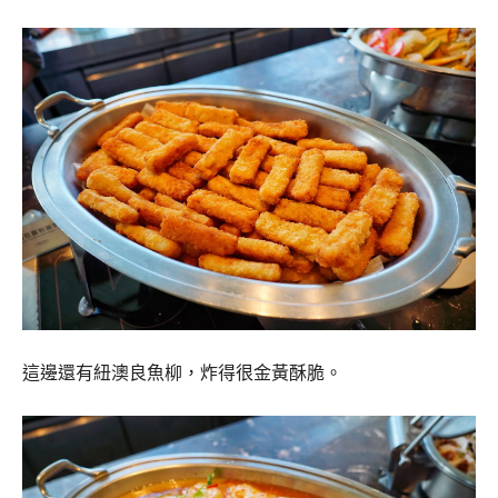
這邊還有紐澳良魚柳，炸得很金黃酥脆。