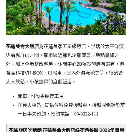
花蓮美侖大飯店
為花蓮首家五星級飯店，坐落於太平洋濱
與蓊鬱群山之間，離市區近卻也遠離塵囂，地點覺加之
外，加上全新整改客房、休閒中心20項設施應有盡有，包
含高科技VR-BOX、甩尾車、室內外游泳池等等，很適合
大人放鬆，小孩放電的度假飯店。
開車 : 附設專屬停車場
花蓮火車站 : 提供住客免費接駁車，接駁服務請於前
一日事先預約，預約電話：03-8222-111
花蓮飯店吃到飽 花蓮美侖大飯店綠苑西餐廳 2023年費用