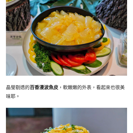
晶瑩剔透的
百香漫波魚皮
，軟嫩嫩的外表，看起來也很美
味耶。