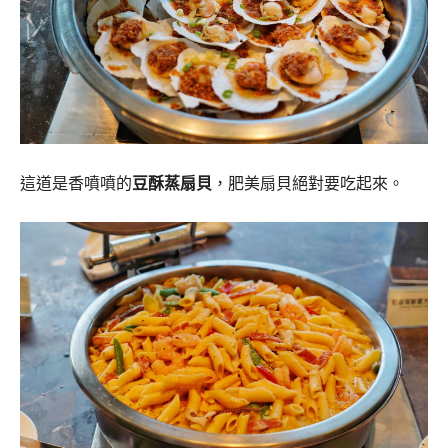
這道是香噴噴的
豆酥蒸扇貝
，肥美扇貝絕對要吃起來。