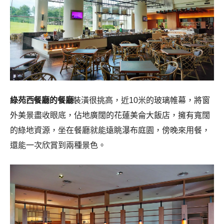
綠苑西餐廳的餐廳
裝潢很挑高，近10米的玻璃帷幕，將窗
外美景盡收眼底，佔地廣闊的花蓮美侖大飯店，擁有寬闊
的綠地資源，坐在餐廳就能遠眺瀑布庭園，傍晚來用餐，
還能一次欣賞到兩種景色。