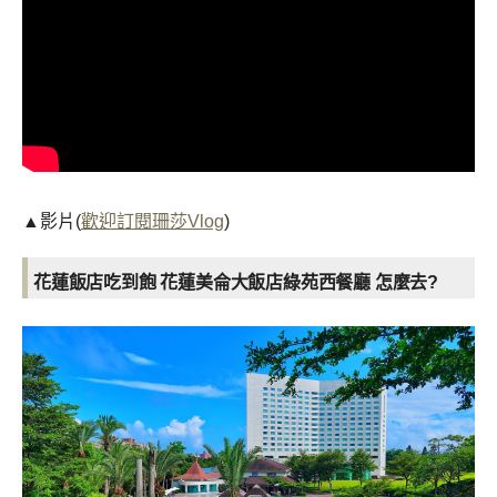
▲影片(
歡迎訂閱珊莎Vlog
)
花蓮飯店吃到飽 花蓮美侖大飯店綠苑西餐廳 怎麼去?