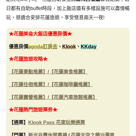
日都有自助buffet時段，加上飯店還有多樣設施可以盡情暢
玩，很適合安排花蓮旅遊，享受愜意兩天一夜!
★
花蓮美侖大飯店優惠房價
★
優惠房價
agoda訂房去
、
Klook
、
KKday
★花蓮旅遊攻略★
【花蓮景點推薦】/
【花蓮美食推薦】
【花蓮住宿推薦】/
【花蓮咖啡廳推薦】
【花蓮露營推薦】/
【花蓮汽車旅館推薦】
★花蓮熱門旅遊票券★
【通票】
Klook Pass 花東玩樂通票
【門票】
新光兆豐休閒農場
/
花蓮天空之鏡沙灘車