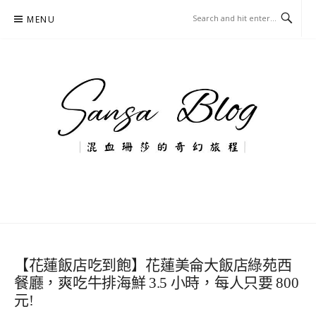
Skip
MENU
to
content
混血珊莎的奇幻旅程
國內外旅遊-住宿-美食-分享
【花蓮飯店吃到飽】花蓮美侖大飯店綠苑西
餐廳，爽吃牛排海鮮 3.5 小時，每人只要 800
元!