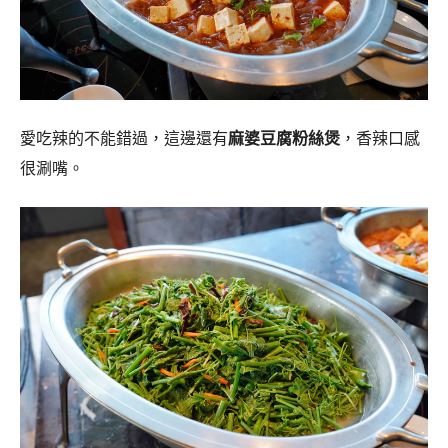
愛吃辣的不能錯過，這邊還有
麻婆豆腐粉絲煲
，香辣口感
很涮嘴。