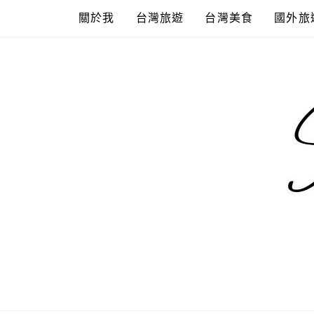
Skip
關於我
台灣旅遊
台灣美食
國外旅
to
content
混血珊莎的
國內外旅遊-住宿-美食-分享