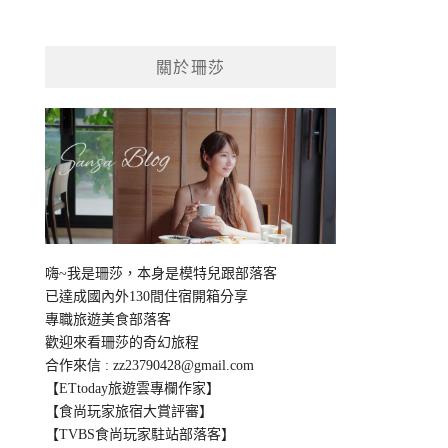
關於珊莎
嗨~我是珊莎，本身是模特兒跟部落客
已達成國內外130間住宿開箱分享
專職旅遊美食部落客
歡迎來看珊莎的奇幻旅程
合作來信 :
zz23790428@gmail.com
【ETtoday旅遊雲專欄作家】
【食尚玩家旅宿大賞評審】
【TVBS食尚玩家駐站部落客】