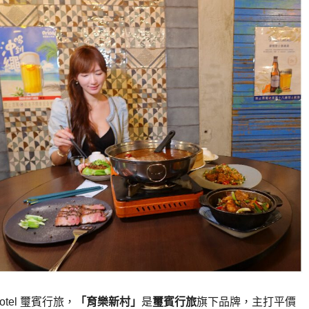
Hotel 璽賓行旅，
「育樂新村」
是
璽賓行旅
旗下品牌，主打平價