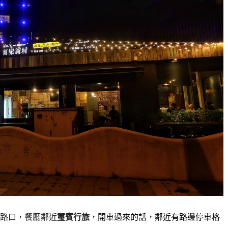
叉路口，餐廳鄰近
璽賓行旅
，開車過來的話，鄰近有路邊停車格