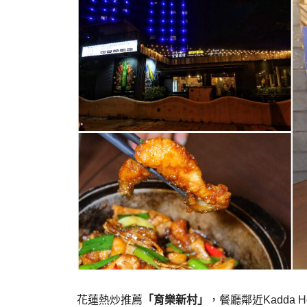
花蓮熱炒推薦
「育樂新村」
，餐廳鄰近
Kadda 