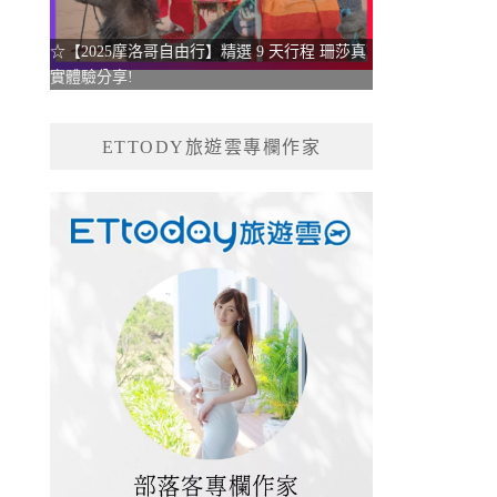
☆【2025摩洛哥自由行】精選 9 天行程 珊莎真
實體驗分享!
ETTODY旅遊雲專欄作家