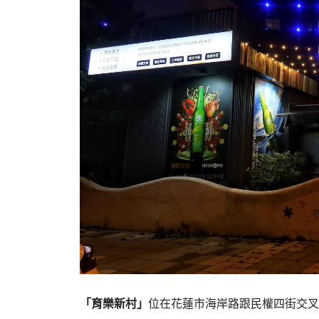
「育樂新村」
位在花蓮市海岸路跟民權四街交