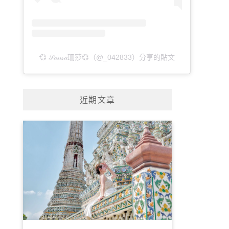
💞 𝒮𝒶𝓃𝓈𝒶珊莎💞（@_042833）分享的貼文
近期文章