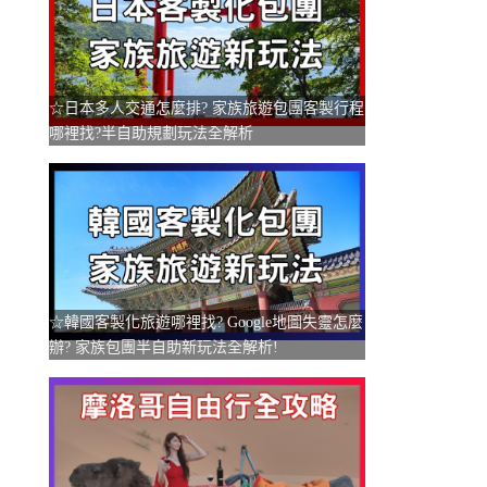
☆日本多人交通怎麼排? 家族旅遊包團客製行程
哪裡找?半自助規劃玩法全解析
☆韓國客製化旅遊哪裡找? Google地圖失靈怎麼
辦? 家族包團半自助新玩法全解析!