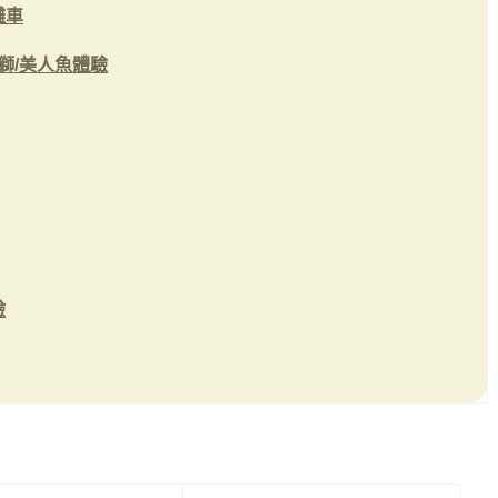
灘車
獅/美人魚體驗
驗