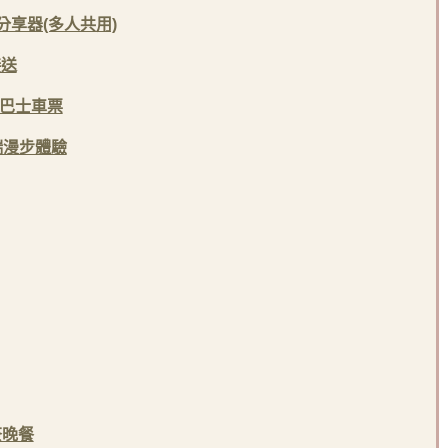
I分享器(多人共用)
接送
巴士車票
端漫步體驗
茶晚餐