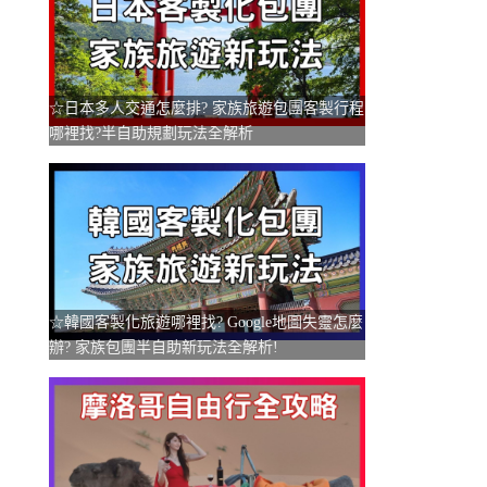
☆日本多人交通怎麼排? 家族旅遊包團客製行程
哪裡找?半自助規劃玩法全解析
☆韓國客製化旅遊哪裡找? Google地圖失靈怎麼
辦? 家族包團半自助新玩法全解析!