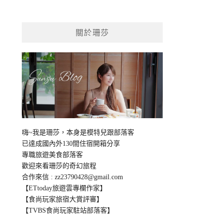
關於珊莎
嗨~我是珊莎，本身是模特兒跟部落客
已達成國內外130間住宿開箱分享
專職旅遊美食部落客
歡迎來看珊莎的奇幻旅程
合作來信 :
zz23790428@gmail.com
【ETtoday旅遊雲專欄作家】
【食尚玩家旅宿大賞評審】
【TVBS食尚玩家駐站部落客】