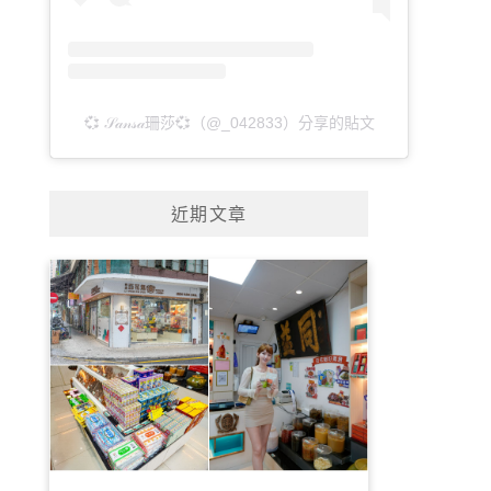
💞 𝒮𝒶𝓃𝓈𝒶珊莎💞（@_042833）分享的貼文
近期文章