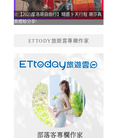
☆【2025摩洛哥自由行】精選 9 天行程 珊莎真
實體驗分享!
ETTODY旅遊雲專欄作家