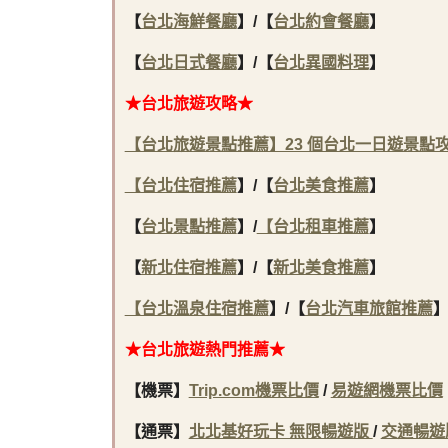
【
台北海鮮餐廳
】/【
台北約會餐廳
】
【
台北日式餐廳
】/【
台北異國料理
】
★台北旅遊攻略★
【台北旅遊景點推薦】23 個台北一日遊景點攻
【
台北住宿推薦
】
/
【
台北美食推薦
】
【
台北景點推薦
】/
【
台北租車推薦
】
【
新北住宿推薦
】/
【
新北美食推薦
】
【
台北溫泉住宿推薦
】/
【
台北汽車旅館推薦
★台北旅遊熱門推薦★
【機票】
Trip.com機票比價
/
易遊網機票比價
【通票】
北北基好玩卡 無限暢遊版
/
交通暢遊