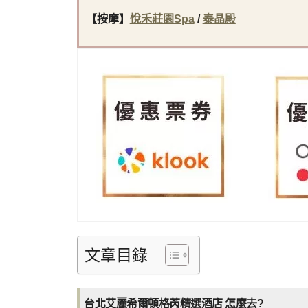
【按摩
】
悅禾莊園Spa
/
泰晶殿
文章目錄
台北艾麗希爾頓格芮精選酒店 怎麼去?