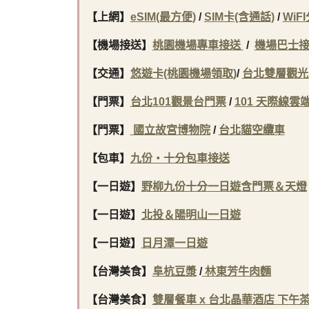
【上網】
eSIM(最方便)
/
SIM卡(含通話)
/
WiF
【機場接送】
桃園機場專車接送
/
機場巴士
【交通】
悠遊卡(桃園機場領取)
/
台北雙層觀光
【門票】
台北101觀景台門票
/
101 天際線雲
【門票】
國立故宮博物院
/
台北貓空纜車
【包車】
九份・十分包車接送
【一日遊】
野柳九份十分一日遊含門票＆天燈
【一日遊】
北投＆陽明山一日遊
【一日遊】
日月潭一日遊
【台灣美食
】
阜杭豆漿
/
林東芳牛肉麵
【台灣美食
】
雙層餐車 x 台北晶華酒店 下午