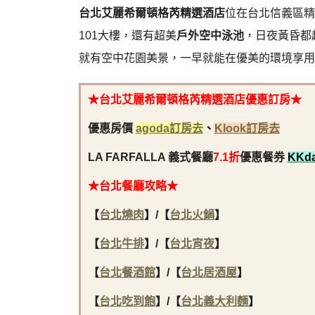
台北艾麗希爾頓格芮精選酒店
位在台北信義區精
101大樓，還有超美
戶外空中泳池
，日夜黃昏都
就有空中花園美景，一早就能在優美的環境享用
★
台北艾麗希爾頓格芮精選酒店優惠訂房
★
優惠房價
agoda訂房去
、
Klook訂房去
LA FARFALLA 義式餐廳
7.1折
優惠餐券
KKd
★
台北餐廳攻略
★
【
台北燒肉
】/【
台北火鍋
】
【
台北牛排
】/【
台北宵夜
】
【
台北餐酒館
】/【
台北居酒屋
】
【
台北吃到飽
】/【
台北義大利麵
】