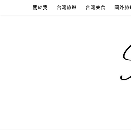
Skip
關於我
台灣旅遊
台灣美食
國外旅
to
content
混血珊莎的
國內外旅遊-住宿-美食-分享