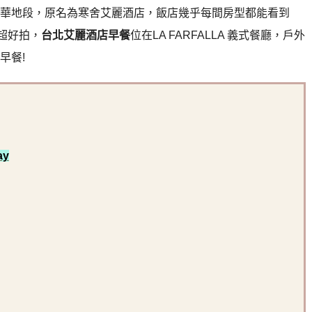
華地段
，原名為寒舍艾麗酒店，飯店幾乎每間房型都能看到
超好拍，
台北艾麗酒店早餐
位在LA FARFALLA 義式餐廳，戶外
早餐!
ay