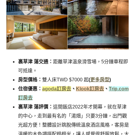
裏草津 蕩交通：
距離草津溫泉滑雪場，5分鐘車程即
可抵達。
房型價格：
雙人床TWD $7000 起
(
更多房型
)
住宿優惠：
agoda訂房去
、
Klook訂房去
、
Trip.com
訂房去
裏草津 蕩評價：
這間飯店2022年才開幕，就在草津
的中心，走到最有名的「湯畑」只要3分鐘，出門觀
光超方便！整體設計跳脫傳統溫泉酒店風格，客房是
溫暖的木色調搭配榻榻米，讓人感覺很舒服放鬆，大