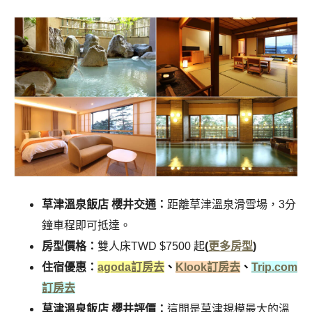
草津溫泉飯店 櫻井交通：
距離草津溫泉滑雪場，3分
鐘車程即可抵達。
房型價格：
雙人床TWD $7500 起
(
更多房型
)
住宿優惠：
agoda訂房去
、
Klook訂房去
、
Trip.com
訂房去
草津溫泉飯店 櫻井評價：
這間是草津規模最大的溫