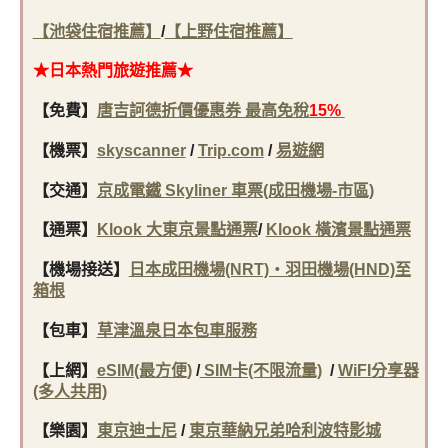
【池袋住宿推薦】
/
【上野住宿推薦】
★日本
熱門旅遊推薦★
【免費
】
唐吉訶德折價優惠券 最高免稅
15%
【機票】
skyscanner
/
Trip.com
/
易遊網
【交通】
京成電鐵 Skyliner 車票(成田機場-市區)
【通票】
Klook 大東京景點通票
/
Klook 橫濱景點通票
【機場接送】
日本成田機場(NRT)・羽田機場(HND)至
箱根
【包車】
草津溫泉日本包車服務
【上網】
eSIM(最方便)
/
SIM卡(不限流量)
/
WiFI分享器
(多人共用)
【樂園】
東京迪士尼
/
東京華納兄弟哈利波特影城