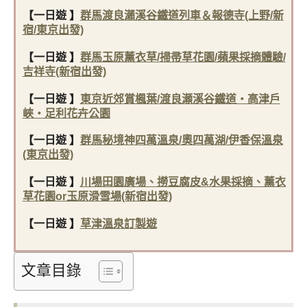
【一日遊 】
群馬渡良瀨溪谷鐵道列車＆報德寺(上野/新
宿/東京出發)
【一日遊 】
群馬玉原薰衣草/掃帚草花園/蘋果採摘體驗/
吉祥寺(新宿出發)
【一日遊 】
東京近郊賞楓葉/渡良瀬溪谷鐵道・高津戶
峽・足利花卉公園
【一日遊 】
群馬秘境神四萬溫泉/奧四萬湖/伊香保溫泉
(東京出發)
【一日遊 】
川場田園廣場、撈豆腐皮&水果採摘、薰衣
草花園or玉原滑雪場(新宿出發)
【一日遊 】
草津溫泉訂製遊
文章目錄