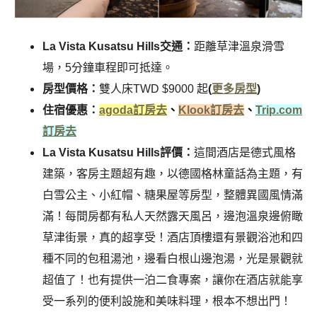
La Vista Kusatsu Hills交通：
距離草津溫泉滑雪
場，5分鐘車程即可抵達。
房型價格：
雙人床TWD $9000 起
(
更多房型
)
住宿優惠：
agoda訂房去
、
Klook訂房去
、
Trip.com
訂房去
La Vista Kusatsu Hills評價：
這間酒店是德式風格
建築，客房主題超有趣，以德國格林童話為主題，有
白雪公主、小紅帽、糖果屋等房型，整體異國風情滿
滿！每間房都有私人天然露天風呂，邊泡溫泉邊俯瞰
草津街景，真的超享受！酒店頂樓還有景觀浴池和四
種不同的包租湯池，邊看白根山邊泡湯，光是景觀就
超值了！也有提供一泊二食專案，讓你在酒店就能享
受一系列的便利設施和美味料理，根本不想出門！