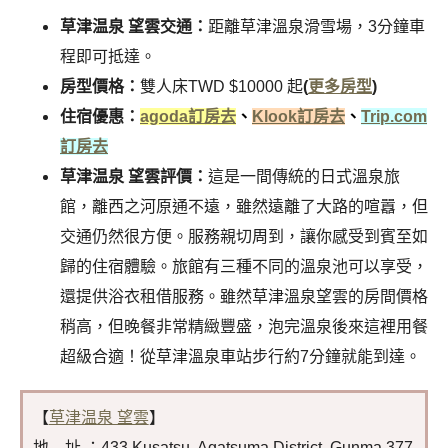
草津温泉 望雲交通：
距離草津溫泉滑雪場，3分鐘車
程即可抵達。
房型價格：
雙人床TWD $10000 起
(
更多房型
)
住宿優惠：
agoda訂房去
、
Klook訂房去
、
Trip.com
訂房去
草津温泉 望雲評價：
這是一間傳統的日式溫泉旅
館，離西之河原通不遠，雖然遠離了大路的喧囂，但
交通仍然很方便。服務親切周到，讓你感受到賓至如
歸的住宿體驗。旅館有三種不同的溫泉池可以享受，
還提供浴衣租借服務。雖然草津溫泉望雲的房間價格
稍高，但晚餐非常精緻豐盛，泡完溫泉後來這裡用餐
超級合適！從草津溫泉車站步行約7分鐘就能到達。
【
草津温泉 望雲
】
地 址 ：433 Kusatsu, Agatsuma District, Gunma 377-