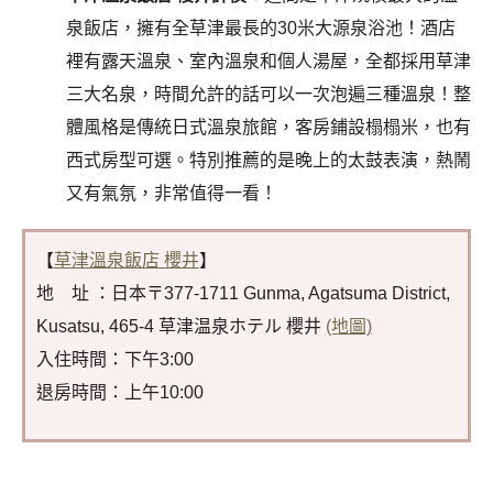
泉飯店，擁有全草津最長的30米大源泉浴池！酒店
裡有露天溫泉、室內溫泉和個人湯屋，全都採用草津
三大名泉，時間允許的話可以一次泡遍三種溫泉！整
體風格是傳統日式溫泉旅館，客房鋪設榻榻米，也有
西式房型可選。特別推薦的是晚上的太鼓表演，熱鬧
又有氣氛，非常值得一看！
【
草津溫泉飯店 櫻井
】
地 址 ：日本〒377-1711 Gunma, Agatsuma District,
Kusatsu, 465-4 草津温泉ホテル 櫻井
(地圖)
入住時間：下午3:00
退房時間：上午10:00