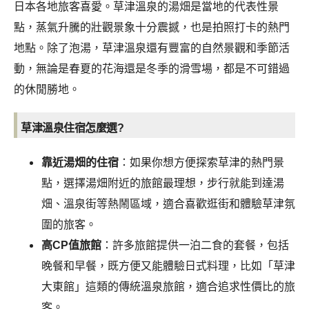
日本各地旅客喜愛。草津溫泉的湯畑是當地的代表性景
點，蒸氣升騰的壯觀景象十分震撼，也是拍照打卡的熱門
地點。除了泡湯，草津溫泉還有豐富的自然景觀和季節活
動，無論是春夏的花海還是冬季的滑雪場，都是不可錯過
的休閒勝地。
草津溫泉住宿怎麼選?
靠近湯畑的住宿
：如果你想方便探索草津的熱門景
點，選擇湯畑附近的旅館最理想，步行就能到達湯
畑、溫泉街等熱鬧區域，適合喜歡逛街和體驗草津氛
圍的旅客。
高CP值旅館
：許多旅館提供一泊二食的套餐，包括
晚餐和早餐，既方便又能體驗日式料理，比如「草津
大東館」這類的傳統溫泉旅館，適合追求性價比的旅
客。