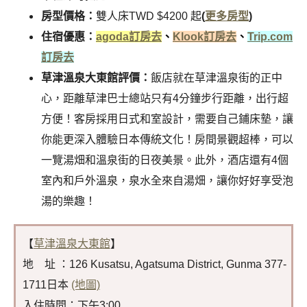
房型價格：
雙人床TWD $4200 起
(
更多房型
)
住宿優惠：
agoda訂房去
、
Klook訂房去
、
Trip.com
訂房去
草津溫泉大東館評價：
飯店就在草津溫泉街的正中
心，距離草津巴士總站只有4分鐘步行距離，出行超
方便！客房採用日式和室設計，需要自己鋪床墊，讓
你能更深入體驗日本傳統文化！房間景觀超棒，可以
一覽湯畑和溫泉街的日夜美景。此外，酒店還有4個
室內和戶外溫泉，泉水全來自湯畑，讓你好好享受泡
湯的樂趣！
【
草津溫泉大東館
】
地 址 ：126 Kusatsu, Agatsuma District, Gunma 377-
1711日本
(地圖)
入住時間：下午3:00