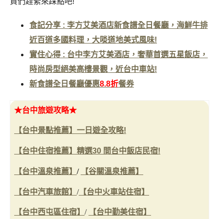
貨們趕緊來踩點吧!
食記分享 : 李方艾美酒店新食譜全日餐廳，海鮮牛排
近百道多國料理，大啖道地美式風味!
實住心得 : 台中李方艾美酒店，奢華首選五星飯店，
時尚房型絕美高樓景觀，近台中車站!
新食譜全日餐廳優惠
8.8折
餐券
★台中旅遊攻略★
【
台中景點推薦】一日遊全攻略!
【台中住宿推薦】精選30 間台中飯店民宿!
【台中溫泉推薦】
/
【谷關溫泉推薦】
【台中汽車旅館】
/
【台中火車站住宿】
【台中西屯區住宿】
/
【台中勤美住宿】