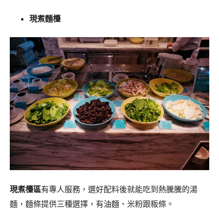
現煮麵檯
現煮檯區
有專人服務，選好配料後就能吃到熱騰騰的湯
麵，麵條提供三種選擇，有油麵、米粉跟粄條。