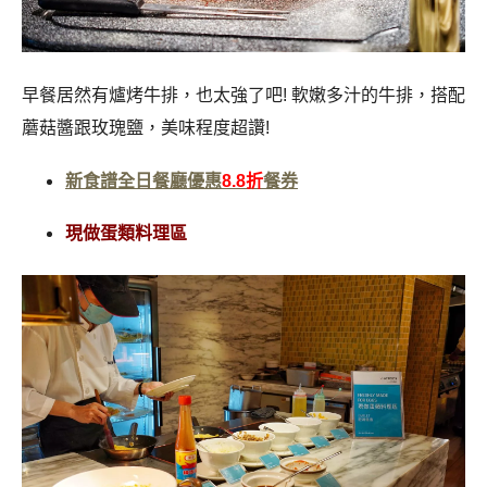
早餐居然有爐烤牛排，也太強了吧! 軟嫩多汁的牛排，搭配
蘑菇醬跟玫瑰鹽，美味程度超讚!
新食譜全日餐廳優惠
8.8折
餐券
現做蛋類料理區