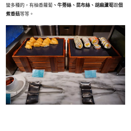
蠻多種的，有柚香蘿蔔
、牛蒡絲、昆布絲、胡麻蘆筍
跟
佃
煮香菇
等等。