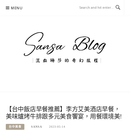
Skip
MENU
to
content
混血珊莎的奇幻旅程
國內外旅遊-住宿-美食-分享
【台中飯店早餐推薦】李方艾美酒店早餐，
美味爐烤牛排跟多元美食饗宴，用餐環境美!
台中美食
SANSA
2023-05-14