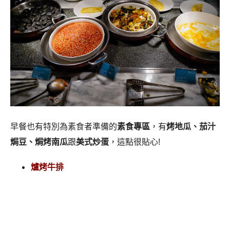
早餐也有特別為素食者準備的
素食專區
，有
烤地瓜、茄汁
焗豆、焗烤南瓜
跟
美式炒蛋
，這點很貼心!
爐烤牛排