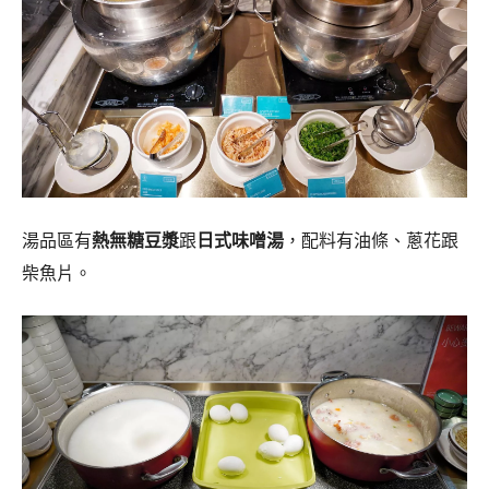
湯品區有
熱無糖豆漿
跟
日式味噌湯
，配料有油條、蔥花跟
柴魚片。