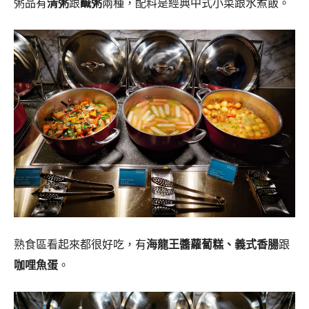
粥品有
清粥
跟
鹹粥
兩種，配料是經典中式小菜跟水煮飯。
熟食區看起來都很好吃，有
海龍王醬蘿蔔糕、義式香腸
跟
咖哩魚蛋
。