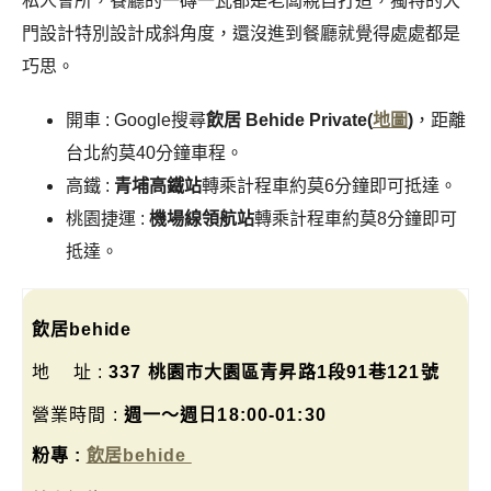
私人會所，餐廳的一磚一瓦都是老闆親自打造，獨特的大
門設計特別設計成斜角度，還沒進到餐廳就覺得處處都是
巧思。
開車 : Google搜尋
飲居 Behide Private(
地圖
)
，距離
台北約莫40分鐘車程。
高鐵 :
青埔高鐵站
轉乘計程車約莫6分鐘即可抵達。
桃園捷運 :
機場線領航站
轉乘計程車約莫8分鐘即可
抵達。
飲居behide
地 址 :
337 桃園市大園區青昇路1段91巷121號
營業時間
:
週一～週日18:00-01:30
粉專 :
飲居behide