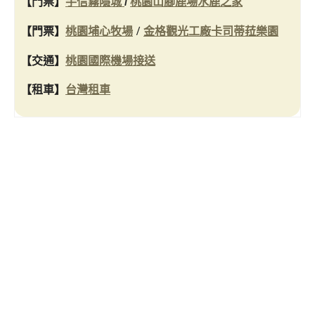
【門票】
手信霧隱城
/
桃園山腳鹿場水鹿之家
/
【門票】
桃園埔心牧場
金格觀光工廠卡司蒂菈樂園
【
交通
】
桃園國際機場接送
【租車】
台灣租車