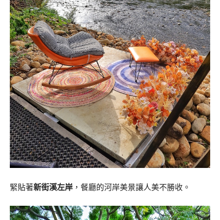
緊貼著
新街溪左岸
，餐廳的河岸美景讓人美不勝收。