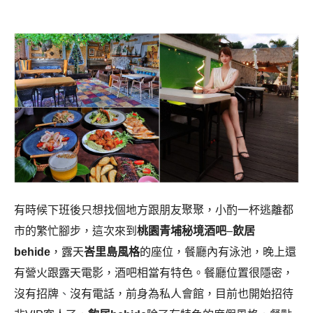
有時候下班後只想找個地方跟朋友聚聚，小酌一杯逃離都
市的繁忙腳步，這次來到
桃園青埔秘境酒吧
–
飲居
behide
，露天
峇里島風格
的座位，餐廳內有泳池，晚上還
有營火跟露天電影，酒吧相當有特色。餐廳位置很隱密，
沒有招牌
、
沒有電話，前身為私人會館，目前也開始招待