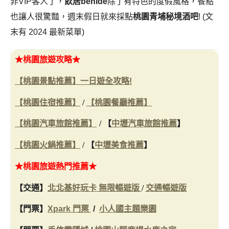
非VIP客人了，
飲居behide
除了有特色的度假風格，餐點
也讓人很驚豔，週末假日就來採點
桃園青埔秘境酒吧
! (文
末有 2024 最新菜單)
★桃園旅遊攻略★
【桃園景點推薦】一日遊全攻略!
【桃園住宿推薦】
/
【桃園餐廳推薦】
【桃園汽車旅館推薦】
/
【
中壢汽車旅館推薦
】
【桃園火鍋推薦】
/
【
中壢美食推薦
】
★桃園旅遊熱門推薦★
【交通】
北北基好玩卡 無限暢遊版
/
交通暢遊版
【門票】
Xpark 門票
/
小人國主題樂園