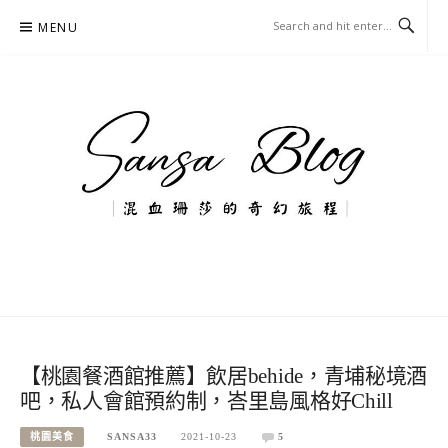
Skip
MENU
to
content
混血珊莎的奇幻旅程
國內外旅遊-住宿-美食-分享
【桃園餐酒館推薦】飲居behide，青埔秘境酒
吧，私人會館預約制，峇里島風格好Chill
桃園美食
SANSA33
2021-10-23
5