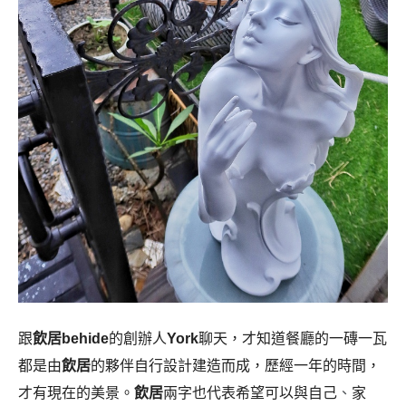
跟
飲居behide
的創辦人
York
聊天，才知道餐廳的一磚一瓦
都是由
飲居
的夥伴自行設計建造而成，歷經一年的時間，
才有現在的美景。
飲居
兩字也代表希望可以與自己
、
家