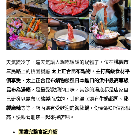
天氣變冷了，這天氣讓人想吃暖暖的鍋物了，位在
桃園市
三民路
上的桃園餐廳
太上正合昆布鍋物，主打高級食材平
價享受
，
太上正合昆布鍋物
嚴選
日本進口的浜中最高等級
昆布為湯底，
是最受歡迎的口味，其餘的湯底都是店家自
己研發以昆布底熬製而成的，其他湯底還有
牛奶起司
、
秘
製麻辣
等等，店內還有受歡迎的
海陸鍋，
份量跟CP值都很
高，快跟著珊莎一起來探店吧。
閱讀完整食記介紹