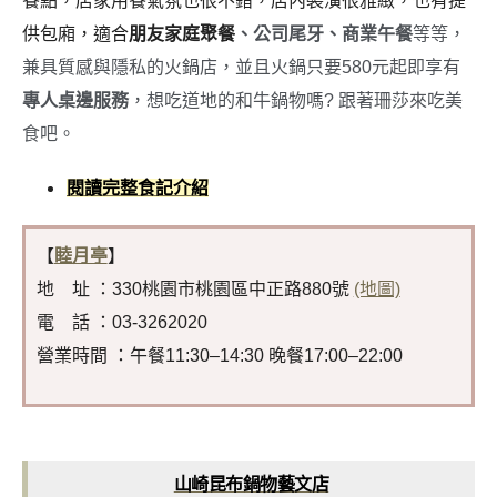
餐點，店家用餐氣氛也很不錯，店內裝潢很雅緻，也有提
供包廂，適合
朋友家庭聚餐
、公司尾牙、商業午餐
等等，
兼具質感與隱私的火鍋店，並且火鍋只要580元起即享有
專人桌邊服務
，想吃道地的和牛鍋物嗎? 跟著珊莎來吃美
食吧。
閱讀完整食記介紹
【
睦月亭
】
地 址 ：330桃園市桃園區中正路880號
(地圖)
電 話 ：03-3262020
營業時間 ：午餐11:30–14:30 晚餐17:00–22:00
山崎昆布鍋物藝文店