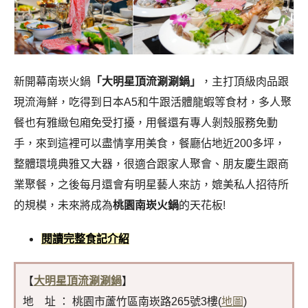
新開幕南崁火鍋
「大明星頂流涮涮鍋」
，主打頂級肉品跟
現流海鮮，吃得到日本A5和牛跟活體龍蝦等食材，多人聚
餐也有雅緻包廂免受打擾，用餐還有專人剝殼服務免動
手，來到這裡可以盡情享用美食，餐廳佔地近200多坪，
整體環境典雅又大器，很適合跟家人聚會、朋友慶生跟商
業聚餐，之後每月還會有明星藝人來訪，媲美私人招待所
的規模，未來將成為
桃園南崁火鍋
的天花板!
閱讀完整食記介紹
【
大明星頂流涮涮鍋
】
地 址 ： 桃園市蘆竹區南崁路265號3樓(
地圖
)