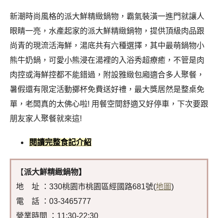
新潮時尚風格的派大鮮精緻鍋物，霸氣裝潢一進門就讓人
眼睛一亮，水產起家的派大鮮精緻鍋物，提供頂級肉品跟
尚青的現流活海鮮，湯底共有六種選擇，其中最萌鍋物小
熊牛奶鍋，可愛小熊浸在湯裡的入浴秀超療癒，不管是肉
肉控或海鮮控都不能錯過，附設雅緻包廂適合多人聚餐，
暑假還有限定活動擲杯免費送好禮，最大獎居然是整桌免
單，老闆真的太佛心啦! 用餐空間舒適又好停車，下次要跟
朋友家人聚餐就來這!
閱讀完整食記介紹
【
派大鮮精緻鍋物】
地 址 ：330桃園市桃園區經國路681號(
地圖
)
電 話 ：03-3465777
營業時間 ：11:30-22:30