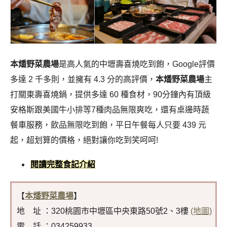
本燔野菜農場
是高人氣的中壢壽喜燒吃到飽，Google評價
多達 2 千多則，並擁有 4.3 分的高評價，
本燔野菜農場
主
打關東壽喜燒鍋，提供多達 60 種食材，90分鐘內有頂級
安格斯跟美國牛小排等7種肉品無限爽吃，還有桌邊時蔬
餐車服務，飲品無限吃到飽，平日午餐每人只要 439 元
起，超划算的價格，絕對讓你吃到笑呵呵!
閱讀完整食記介紹
【
本燔野菜農場
】
地 址 ：320桃園市中壢區中央東路50號2、3樓
(地圖)
電 話 ：034259933