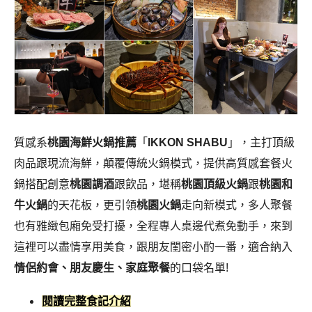
質感系
桃園海鮮火鍋推薦
「
IKKON SHABU
」，主打頂級
肉品跟現流海鮮，顛覆傳統火鍋模式，提供高質感套餐火
鍋搭配創意
桃園調酒
跟飲品，堪稱
桃園頂級火鍋
跟
桃園和
牛火鍋
的天花板，更引領
桃園火鍋
走向新模式，多人聚餐
也有雅緻包廂免受打擾，全程專人桌邊代煮免動手，來到
這裡可以盡情享用美食，跟朋友閨密小酌一番，適合納入
情侶約會
、朋友慶生
、家庭聚餐
的口袋名單!
閱讀完整食記介紹