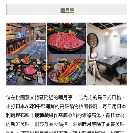
睦月亭
位在桃園藝文特區附近的
睦月亭
，店內走的是日式風格，
主打
日本A5和牛
跟
海鮮
的高級鍋物桃園餐廳，每日用
日本
利尻昆布
跟
十幾種蔬果
作基底熬出的濃醇高湯，襯托食材
的新鮮美味，
珊莎身為火鍋控，來到
睦月亭
除了品嘗美味