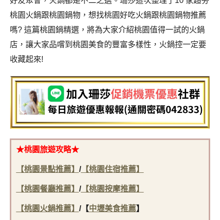
好友聚會，火鍋都是不二之選。珊莎這次整理了10 家超夯
桃園火鍋跟桃園鍋物，想找桃園好吃火鍋跟桃園鍋物推薦
嗎? 這篇桃園鍋精選，將為大家介紹桃園值得一試的火鍋
店，讓大家品嚐到桃園美食的豐富多樣性，火鍋控
一定要
收藏起來!
★桃園旅遊攻略★
【桃園景點推薦】
/
【桃園住宿推薦】
【桃園餐廳推薦】
/
【桃園按摩推薦】
【桃園火鍋推薦】
/
【
中壢美食推薦
】