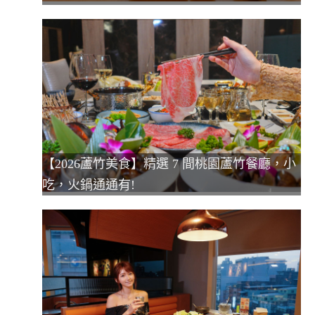
【2026蘆竹美食】精選 7 間桃園蘆竹餐廳，小
吃，火鍋通通有!