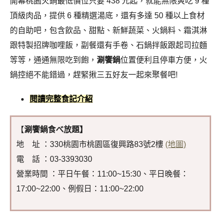
開幕桃園火鍋最低價位只要 438 元起，就能無限爽吃 9 種
頂級肉品，提供 6 種精選湯底，還有多達 50 種以上食材
的自助吧，包含飲品、甜點、新鮮蔬菜、火鍋料、霜淇淋
跟特製招牌咖哩飯，副餐還有手卷、石鍋拌飯跟起司拉麵
等等，通通無限吃到飽，
涮饗鍋
位置便利且停車方便，火
鍋控絕不能錯過，趕緊揪三五好友一起來聚餐吧!
閱讀完整食記介紹
【
涮饗鍋食べ放題】
地 址 ：330桃園市桃園區復興路83號2樓
(地圖)
電 話 ：03-3393030
營業時間 ：平日午餐：11:00~15:30、平日晚餐：
17:00~22:00、例假日：11:00~22:00