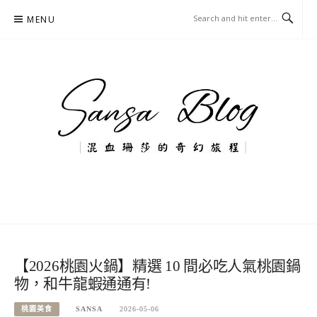
Skip
MENU
to
content
混血珊莎的奇幻旅程
國內外旅遊-住宿-美食-分享
【2026桃園火鍋】精選 10 間必吃人氣桃園鍋
物，和牛龍蝦通通有!
桃園美食
SANSA
2026-05-06