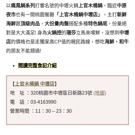
以
痛風鍋系列
打響名號的中壢火鍋
上官木桶鍋
，臨近
中原
夜市
也有一間桃園餐廳
「上官木桶鍋中壢店」
，主打
新鮮
海鮮
跟
頂級肉品
，
大份量肉盤
搭配多種
特色鍋底
，份量絕
對是大大滿足! 身為
火鍋控
的
珊莎
立馬來嚐鮮，沒想到
中壢
店
的價格也是走獨家高CP值的親民路線，想吃
海鮮、和牛
的朋友不能錯過!
閱讀完整食記介紹
【
上官木桶鍋 中壢店
】
地 址 ：320桃園市中壢區日新路23號
(地圖)
電 話 ：03-4163990
營業時間 ：11：30 – 23：30