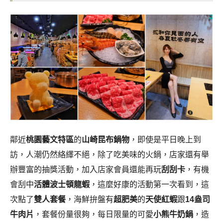
鄰近
桃園藝文特區
的
山崎昆布鍋物
，即使是平日晚上到
訪，人潮仍然絡繹不絕，除了吃美味的火鍋，店家還有舉
辦豐富的抽獎活動，加入店家會員還能再玩
刮刮卡
，有機
會刮中
活體波士頓龍蝦
，這麼好康的活動第一次看到，這
次點了
雙人套餐
，海鮮拚盤有
超肥美
的
天使紅蝦
跟
14盎司
牛肉片
，套餐份量很夠，每日限量的可愛
小熊牛奶鍋
，造