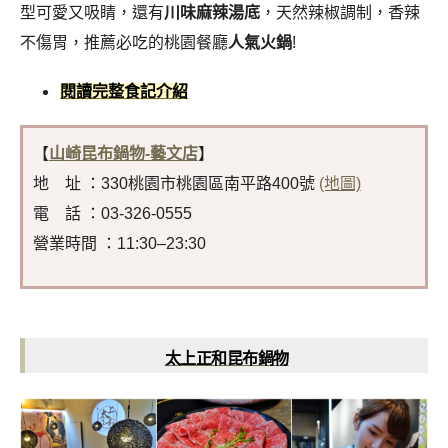
型可愛又吸睛，還有
川味麻辣湯底
，天然辣椒調制，香辣
不傷胃，推薦必吃的桃園餐廳
人氣火鍋
!
閱讀完整食記介紹
【
山崎昆布鍋物-藝文店
】
地 址 ：330桃園市桃園區南平路400號
(地圖)
電 話 ：03-326-0555
營業時間 ：11:30–23:30
太上正和昆布鍋物