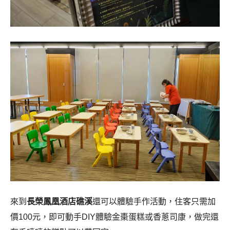
來到
長榮鳳凰酒店礁溪
還可以體驗手作活動，住客只需加
價100元，即可動手DIY體驗金棗蛋糕或香蔥司康，做完還