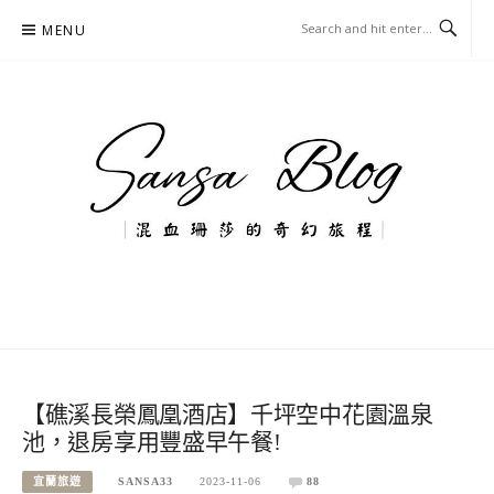
Skip
MENU
to
content
混血珊莎的奇幻旅程
國內外旅遊-住宿-美食-分享
【礁溪長榮鳳凰酒店】千坪空中花園溫泉
池，退房享用豐盛早午餐!
宜蘭旅遊
SANSA33
2023-11-06
88