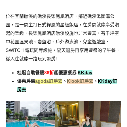
位在
宜蘭礁溪
的礁溪
長榮鳳凰酒店
，鄰近
礁溪湯圍溝公
園
，是一間主打
日式禪風
的
星級飯店，在房間就能享受泡
湯的樂趣，長榮鳳凰酒店礁溪
設施也非常豐富，有
千坪空
中花園溫泉池
、岩盤浴、戶外游泳池、兒童遊戲室、
SWITCH 電玩間
等設施，隔天退房再享用豐盛的早午餐，
從入住就能一路玩到退房!
桂冠自助餐廳
88折
起優惠餐券
KKday
優惠房價
agoda訂房去
、
Klook訂房去
、
KKday訂
房去