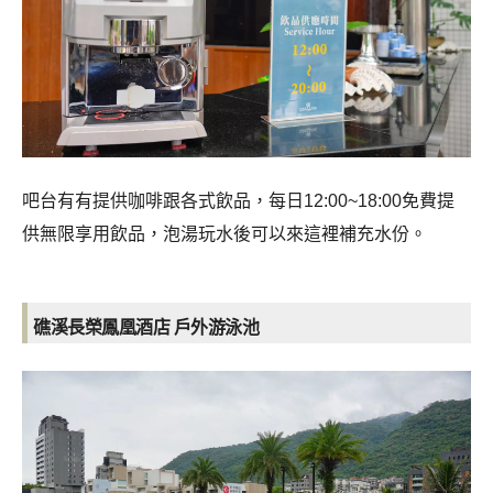
吧台有有提供咖啡跟各式飲品，
每日
12:00~18:0
0
免費提
供無限享用飲品
，
泡湯玩水後可以來這裡補充水份。
礁溪長榮鳳凰酒店
戶外游泳池