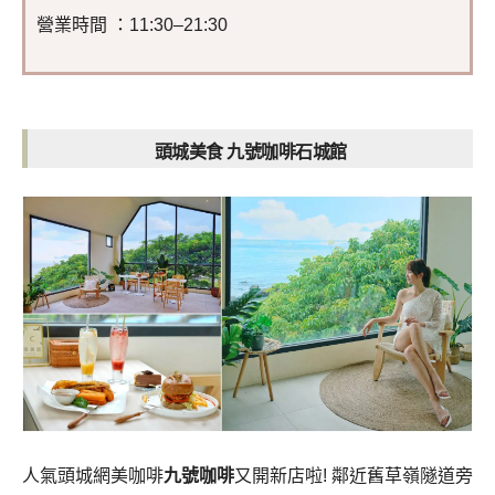
營業時間 ：11:30–21:30
頭城美食 九號咖啡石城館
人氣頭城網美咖啡
九號咖啡
又開新店啦! 鄰近舊草嶺隧道旁