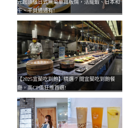
元起頂級日式無菜單鐵板燒，活龍蝦、日本和
牛、干貝通通有!
【2025宜蘭吃到飽】精選 7 間宜蘭吃到飽餐
廳，高CP值狂推首選!