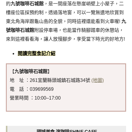
的
九號咖啡石城館
，是一間座落在懸崖峭壁上小屋子，二
樓座位區採預約制，透過落地窗，可以一覽無遺地欣賞到
東北角海岸跟龜山島的全貌，同時這裡還能看到火車喔!
九
號咖啡石城館
附設停車場，也能當作騎腳踏車的休憩站，
來到這裡看看海，讓人放慢腳步，享受當下時光的好地方!
閱讀完整食記介紹
【
九號咖啡石城館
】
地 址 ：261宜蘭縣頭城鎮石城路34號
(地圖)
電 話 ：039699569
營業時間 ：10:00–17:00
頭城美食 渲咖啡SHINE CAFE