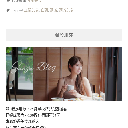
Posted in
宜蘭美食
Tagged
宜蘭美食
,
宜蘭
,
頭城
,
頭城美食
關於珊莎
嗨~我是珊莎，本身是模特兒跟部落客
已達成國內外130間住宿開箱分享
專職旅遊美食部落客
歡迎來看珊莎的奇幻旅程