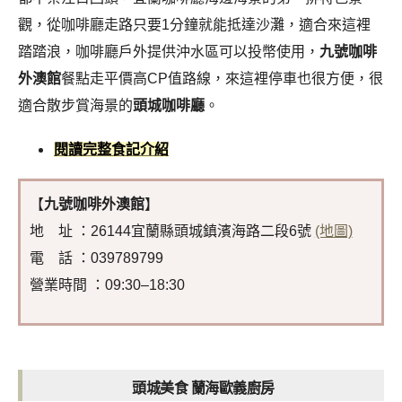
觀，從咖啡廳走路只要1分鐘就能抵達沙灘，適合來這裡
踏踏浪，咖啡廳戶外提供沖水區可以投幣使用，
九號咖啡
外澳館
餐點走平價高CP值路線，來這裡停車也很方便，很
適合散步賞海景的
頭城咖啡廳
。
閱讀完整食記介紹
【
九號咖啡外澳館
】
地 址 ：26144宜蘭縣頭城鎮濱海路二段6號
(地圖)
電 話 ：039789799
營業時間 ：09:30–18:30
頭城美食 蘭海歐義廚房