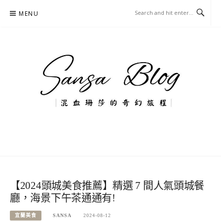
Skip
MENU
to
content
混血珊莎的奇幻旅程
國內外旅遊-住宿-美食-分享
【2024頭城美食推薦】精選 7 間人氣頭城餐
廳，海景下午茶通通有!
宜蘭美食
SANSA
2024-08-12