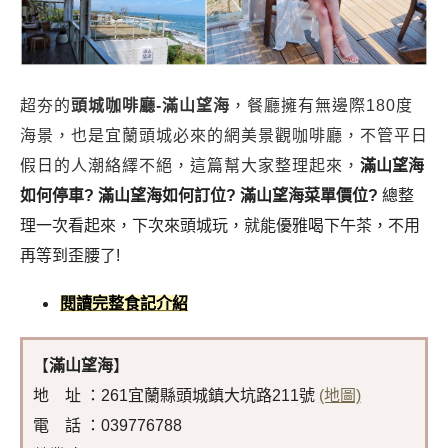
超夯的
頭城咖啡廳-滿山望海
，餐廳擁有無邊際180度
海景，也是宜蘭頭城必來的網美景觀咖啡廳，不管平日
假日的人潮絡繹不絕，這篇幫大家整理起來，
滿山望海
如何停車? 滿山望海如何訂位? 滿山望海菜單價位?
總整
理一次看起來，下次來頭城玩，就能優雅喝下午茶，不用
再等到歪腰了!
閱讀完整食記介紹
【
滿山望海
】
地 址 ：261宜蘭縣頭城鎮大坑路211號
(地圖)
電 話 ：039776788