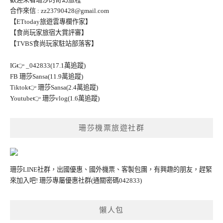
合作來信 :
zz23790428@gmail.com
【ETtoday旅遊雲專欄作家】
【食尚玩家旅宿大賞評審】
【TVBS食尚玩家駐站部落客】
IG👉
_042833(17.1萬追蹤)
FB
珊莎Sansa(11.9萬追蹤)
Tiktok👉
珊莎Sansa(2.4萬追蹤)
Youtube👉
珊莎vlog(1.6萬追蹤)
珊莎機票旅遊社群
珊莎LINE社群，出國優惠、國外機票、客製包團，有興趣的朋友，趕緊
來加入吧!
珊莎專屬優惠社群
(通關密碼042833)
懶人包