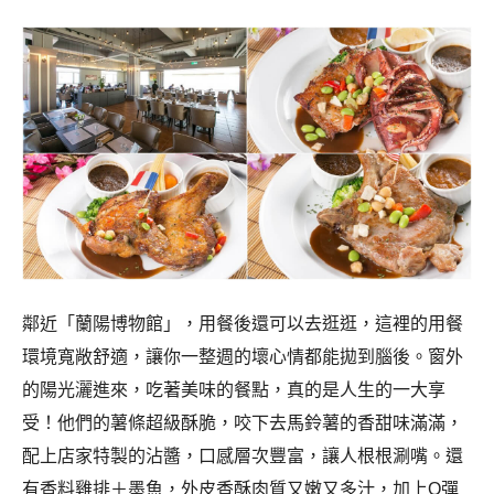
鄰近「蘭陽博物館」，用餐後還可以去逛逛，這裡的用餐
環境寬敞舒適，讓你一整週的壞心情都能拋到腦後。窗外
的陽光灑進來，吃著美味的餐點，真的是人生的一大享
受！他們的薯條超級酥脆，咬下去馬鈴薯的香甜味滿滿，
配上店家特製的沾醬，口感層次豐富，讓人根根涮嘴。還
有香料雞排＋墨魚，外皮香酥肉質又嫩又多汁，加上Q彈