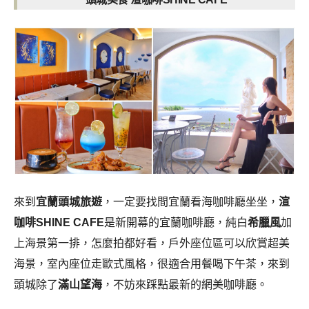
來到
宜蘭頭城旅遊
，一定要找間宜蘭看海咖啡廳坐坐，
渲
咖啡SHINE CAFE
是新開幕的宜蘭咖啡廳，純白
希臘風
加
上海景第一排，怎麼拍都好看，戶外座位區可以欣賞超美
海景，室內座位走歐式風格，很適合用餐喝下午茶，來到
頭城除了
滿山望海
，不妨來踩點最新的網美咖啡廳。