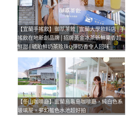
【宜蘭手搖飲】御萃茶飲│宜蘭大學飲料店│手
搖飲在地新創品牌│招牌黃金冰茶新鮮果香超
鮮甜│琥珀鮮奶茶珍珠Q彈奶香令人回味
【冬山咖啡廳】宜蘭烏龜島咖啡廳，純白色系
玻璃屋，夢幻藍色水池超好拍