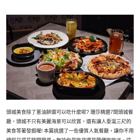
頭城美食除了蔥油餅還可以吃什麼呢? 珊莎精選7
間頭城餐
廳，頭城不只有美麗海景可以欣賞，還有讓人垂涎三尺的
美食等著發掘喔! 本篇挑選了一些優質人氣餐廳，讓你不用