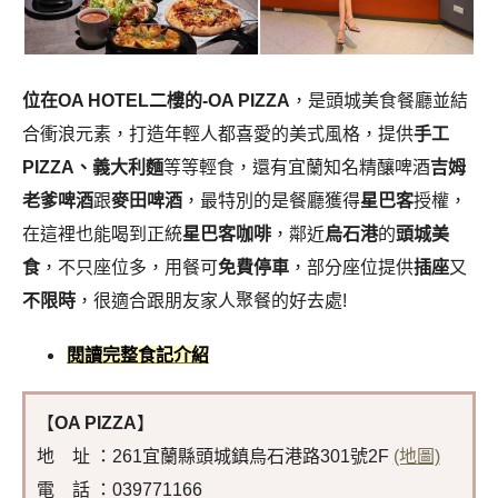
位在OA HOTEL二樓的-OA PIZZA
，是頭城美食餐廳並結
合衝浪元素，打造年輕人都喜愛的美式風格，提供
手工
PIZZA、義大利麵
等等輕食，還有宜蘭知名精釀啤酒
吉姆
老爹啤酒
跟
麥田啤酒
，最特別的是餐廳獲得
星巴客
授權，
在這裡也能喝到正統
星巴客咖啡
，鄰近
烏石港
的
頭城美
食
，不只座位多，用餐可
免費停車
，部分座位提供
插座
又
不限時
，很適合跟朋友家人聚餐的好去處!
閱讀完整食記介紹
【
OA PIZZA
】
地 址 ：261宜蘭縣頭城鎮烏石港路301號2F
(地圖)
電 話 ：039771166