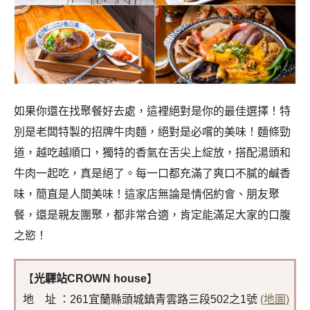
如果你還在找聚餐好去處，這裡絕對是你的最佳選擇！特
別是老闆特製的招牌牛肉麵，絕對是必嚐的美味！麵條勁
道，越吃越順口，獨特的香氣在舌尖上綻放，搭配湯頭和
牛肉一起吃，真是絕了。每一口都充滿了爽口不膩的鹹香
味，簡直是人間美味！這家店無論是情侶約會、朋友聚
餐，還是親友團聚，都非常合適，肯定能滿足大家的口腹
之慾！
【
光驛站CROWN house
】
地 址 ：261宜蘭縣頭城鎮青雲路三段502之1號
(地圖)