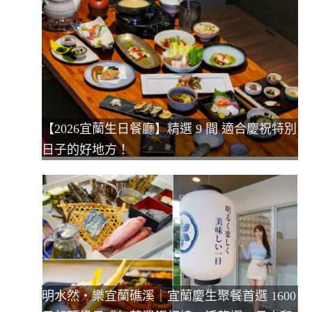
【2026宜蘭生日餐廳】精選 9 間 適合慶祝特別
日子的好地方！
明水然・樂宜蘭礁溪｜宜蘭慶生聚餐首選 1600