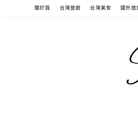
Skip
關於我
台灣旅遊
台灣美食
國外旅
to
content
混血珊莎的
國內外旅遊-住宿-美食-分享