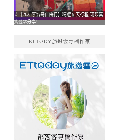
☆【2025摩洛哥自由行】精選 9 天行程 珊莎真
實體驗分享!
ETTODY旅遊雲專欄作家