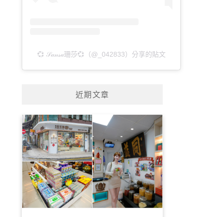
💞 𝒮𝒶𝓃𝓈𝒶珊莎💞（@_042833）分享的貼文
近期文章