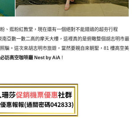
粉、逛粉紅教堂，現在還有一個絕對不能錯過的超夯行程
東南亞數一數二高的摩天大樓，這裡真的是俯瞰整個胡志明市最
照騙。這次來胡志明市旅遊，當然要親自來朝聖，81 樓高空美
必訪高空咖啡廳 Nest by AiA
!