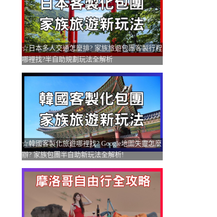
☆日本多人交通怎麼排? 家族旅遊包團客製行程
哪裡找?半自助規劃玩法全解析
☆韓國客製化旅遊哪裡找? Google地圖失靈怎麼
辦? 家族包團半自助新玩法全解析!