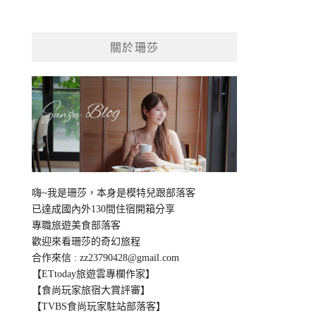
關於珊莎
嗨~我是珊莎，本身是模特兒跟部落客
已達成國內外130間住宿開箱分享
專職旅遊美食部落客
歡迎來看珊莎的奇幻旅程
合作來信 :
zz23790428@gmail.com
【ETtoday旅遊雲專欄作家】
【食尚玩家旅宿大賞評審】
【TVBS食尚玩家駐站部落客】