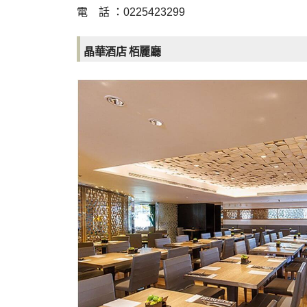
電 話 ：0225423299
晶華酒店
栢麗廳