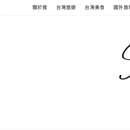
Skip
關於我
台灣旅遊
台灣美食
國外旅
to
content
混血珊莎的
國內外旅遊-住宿-美食-分享