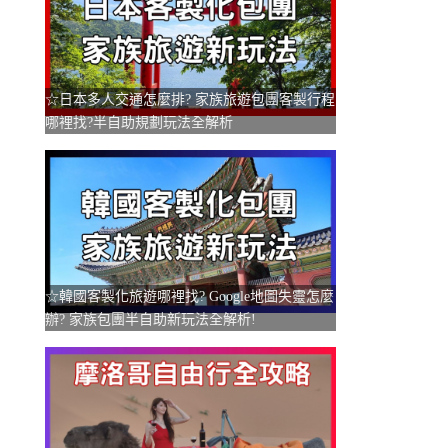
☆日本多人交通怎麼排? 家族旅遊包團客製行程
哪裡找?半自助規劃玩法全解析
☆韓國客製化旅遊哪裡找? Google地圖失靈怎麼
辦? 家族包團半自助新玩法全解析!