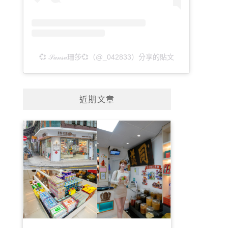
💞 𝒮𝒶𝓃𝓈𝒶珊莎💞（@_042833）分享的貼文
近期文章