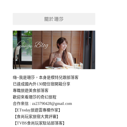
關於珊莎
嗨~我是珊莎，本身是模特兒跟部落客
已達成國內外130間住宿開箱分享
專職旅遊美食部落客
歡迎來看珊莎的奇幻旅程
合作來信 :
zz23790428@gmail.com
【ETtoday旅遊雲專欄作家】
【食尚玩家旅宿大賞評審】
【TVBS食尚玩家駐站部落客】