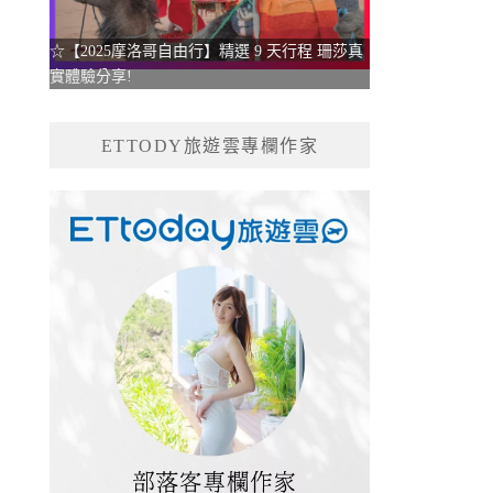
☆【2025摩洛哥自由行】精選 9 天行程 珊莎真
實體驗分享!
ETTODY旅遊雲專欄作家