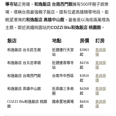
導寺站
正旁邊，
和逸飯店 台南西門館
擁有500坪親子遊樂
場，堪稱台南最強親子飯店，還有位處高雄精華地段，能
眺望港灣的
和逸飯店 高雄中山館
，最後是以海底兩萬哩為
主題，鄰近高鐵桃園站的
COZZI Blu和逸飯店 桃園館
。
飯店
地點
房價
訂房
和逸飯店 台北民生館
近捷運行天宮
$3963
查詢房
站
起
價
和逸飯店 台北忠孝館
近捷運善導寺
$4156
查詢房
站
起
價
和逸飯店 台南西門館
台南市中西區
$3810
查詢房
起
價
和逸飯店 高雄中山館
近高雄三多商
$4268
查詢房
圈
起
價
COZZI Blu和逸飯店 桃園
國泰置地廣場
$4416
查詢房
館
起
價