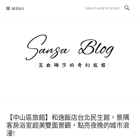
Skip
MENU
to
content
混血珊莎的奇幻旅程
國內外旅遊-住宿-美食-分享
【中山區旅館】和逸飯店台北民生館，景隅
客房浴室超美雙面景觀，點亮夜晚的城市浪
漫!