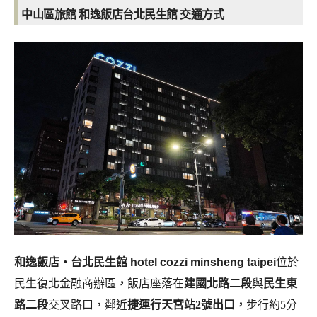
中山區旅館 和逸飯店台北民生館 交通方式
和逸飯店‧台北民生館 hotel cozzi minsheng taipei
位於
民生復北金融商辦區
，
飯店座落在
建國北路二段
與
民生東
路二段
交叉路口，鄰近
捷運行天宮站
2號出口，
步行約5分