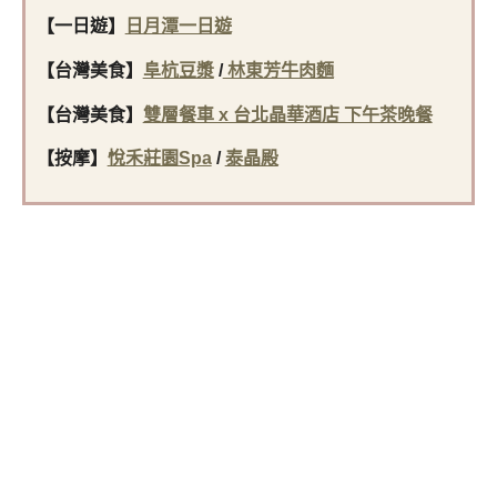
【一日遊】
日月潭一日遊
【台灣美食
】
阜杭豆漿
/
林東芳牛肉麵
【台灣美食
】
雙層餐車 x 台北晶華酒店 下午茶晚餐
【按摩
】
悅禾莊園Spa
/
泰晶殿