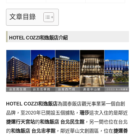
文章目錄
HOTEL COZZI和逸飯店介紹
HOTEL COZZI和逸飯店
為國泰飯店觀光事業第一個自創
品牌，至2020年已開設五個據點，
珊莎
這次入住的是鄰近
捷運行天宮站
的
和逸飯店 台北民生館
，另一間也位在台北
的
和逸飯店 台北忠孝館
，鄰近華山文創園區，位在
捷運善