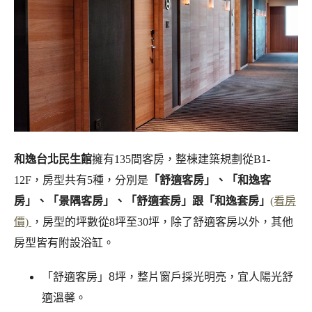
和逸台北民生館
擁有135間客房，整棟建築規劃從B1-
12F，房型共有5種，分別是
「舒適客房」、「和逸客
房」、「景隅客房」、「舒適套房」跟「和逸套房」
(看房
價)
，房型的坪數從8坪至30坪，除了舒適客房以外，其他
房型皆有附設浴缸。
「舒適客房」8坪，整片窗戶採光明亮，宜人陽光舒
適溫馨。