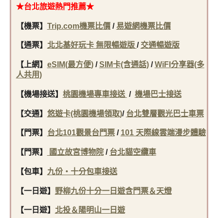
★台北旅遊熱門推薦★
【機票】
Trip.com機票比價
/
易遊網機票比價
【通票】
北北基好玩卡 無限暢遊版
/
交通暢遊版
【上網】
eSIM(最方便)
/
SIM卡(含通話)
/
WiFI分享器(多
人共用)
【機場接送】
桃園機場專車接送
/
機場巴士接送
【交通】
悠遊卡(桃園機場領取)
/
台北雙層觀光巴士車票
【門票】
台北101觀景台門票
/
101 天際線雲端漫步體驗
【門票】
國立故宮博物院
/
台北貓空纜車
【包車】
九份・十分包車接送
【一日遊】
野柳九份十分一日遊含門票＆天燈
【一日遊】
北投＆陽明山一日遊