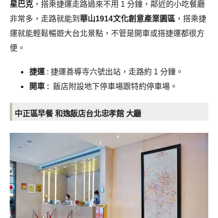
星巴克
，搭乘捷運走路過來不用 1 分鐘，鄰近的小吃餐廳
非常多，走路就能到
華山1914文化創意產業園區
，搭乘捷
運就能輕鬆暢遊大台北景點，不管是開車或搭捷運都很方
便。
捷運
: 捷運善導寺六號出站，走路約 1 分鐘。
開車 :
飯店附設地下停車場跟特約停車場。
中正區早餐 和逸飯店台北忠孝館
大廳