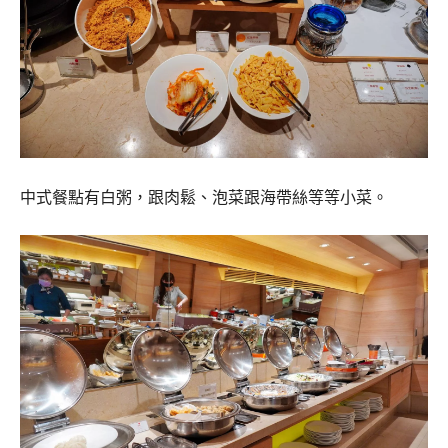
中式餐點有白粥，跟肉鬆、泡菜跟海帶絲等等小菜。