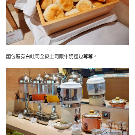
麵包區有白吐司全麥土司跟牛奶麵包等等。