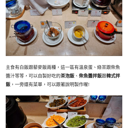
主食有白飯跟藜麥飯兩種，這一區有溫泉蛋、綠茶跟柴魚
醬汁等等，可以自製好吃的
茶泡飯
、
柴魚醬拌飯
跟
韓式拌
飯
，一旁還有菜單，可以跟著說明製作喔!