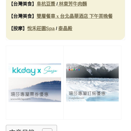
【台灣美食
】
阜杭豆漿
/
林東芳牛肉麵
【台灣美食
】
雙層餐車 x 台北晶華酒店 下午茶晚餐
【按摩
】
悅禾莊園Spa
/
泰晶殿