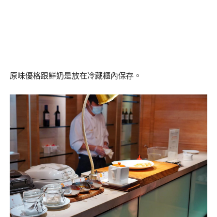
原味優格跟鮮奶是放在冷藏櫃內保存。
專人現作蛋料理區，提供炒蛋、雙面煎蛋、太陽蛋、歐姆
蛋捲跟水煮蛋，熱騰騰現作最好吃啦!