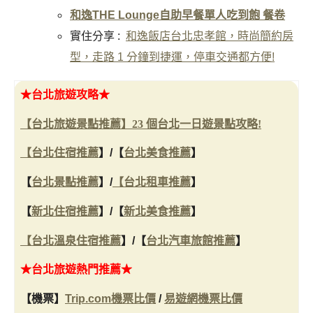
和逸THE Lounge自助早餐單人吃到飽 餐卷
實住分享 :
和逸飯店台北忠孝館，時尚簡約房
型，走路 1 分鐘到捷運，停車交通都方便!
★台北旅遊攻略★
【台北旅遊景點推薦】23 個台北一日遊景點攻略!
【
台北住宿推薦
】
/
【
台北美食推薦
】
【
台北景點推薦
】/
【
台北租車推薦
】
【
新北住宿推薦
】/
【
新北美食推薦
】
【
台北溫泉住宿推薦
】/
【
台北汽車旅館推薦
】
★台北旅遊熱門推薦★
【機票】
Trip.com機票比價
/
易遊網機票比價