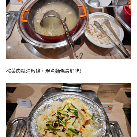
榨菜肉絲湯粄條，現煮麵條最好吃!