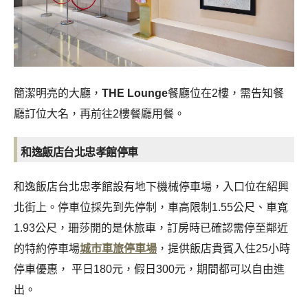
簡潔明亮的大廳，
THE Lounge
餐廳位在2樓，需告知餐
廳訂位大名，再前往2樓餐廳用餐。
和逸飯店台北忠孝館停車
和逸飯店台北忠孝館設有地下機械停車場，入口位在紹興
北街上。停車位採先到先停制，車高限制1.55公尺、車寬
1.93公尺，珊莎開的是休旅車，訂房時已確認需停至鄰近
的特約停車場
城市車旅停車場
，提供飯店貴賓入住25小時
停車優惠， 平日180元，假日300元，期間都可以自由進
出。