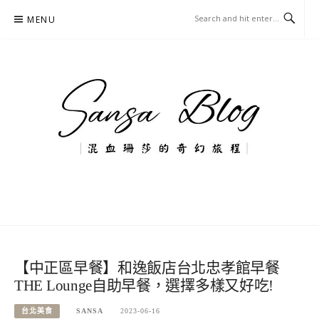
Skip
MENU
to
content
混血珊莎的奇幻旅程
國內外旅遊-住宿-美食-分享
【中正區早餐】和逸飯店台北忠孝館早餐
THE Lounge自助早餐，選擇多樣又好吃!
台北美食
SANSA
2023-06-16