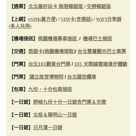
【通票】
北北基好玩卡 無限暢遊版
/
交通暢遊版
【上網】
eSIM(最方便)
/
SIM卡(含通話)
/
WiFI分享器
(多人共用)
【機場接送】
桃園機場專車接送
/
機場巴士接送
【交通】
悠遊卡(桃園機場領取)
/
台北雙層觀光巴士車票
【門票】
台北101觀景台門票
/
101 天際線雲端漫步體驗
【門票】
國立故宮博物院
/
台北貓空纜車
【包車】
九份・十分包車接送
【一日遊】
野柳九份十分一日遊含門票＆天燈
【一日遊】
北投＆陽明山一日遊
【一日遊】
日月潭一日遊