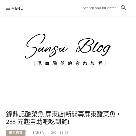
Skip
MENU
to
content
混血珊莎的奇幻旅程
國內外旅遊-住宿-美食-分享
錄鼎記酸菜魚 屏東店|新開幕屏東酸菜魚，
288 元起自助吧吃到飽!
屏東美食
SANSA
2024-11-29