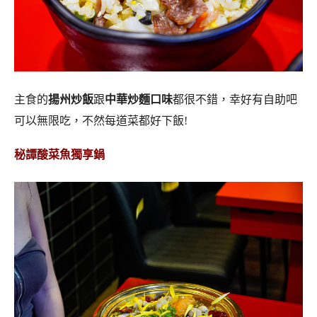
主食的
揚州炒飯
跟
中華炒麵口味
都很不錯，幸好有自助吧
可以無限吃，不然每道菜都好下飯!
秘譚酸菜魚獨享鍋