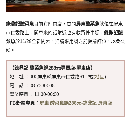
錄鼎記酸菜魚
目前有四間店，首間
屏東酸菜魚
就位在屏東
市仁愛路上，開車來的話附近也有收費停車場，
錄鼎記酸
菜魚
於11/28全新開幕，建議來用餐之前提前訂位，以免久
候。
【錄鼎記 酸菜魚鍋288元專賣店-屏東店】
地 址 ：900屏東縣屏東市仁愛路61-2號(
地圖
)
電 話 ：08-7330008
營業時間 ：11:30-00:00
FB粉絲專頁
：
屏東 酸菜魚鍋288元-錄鼎記 屏東店