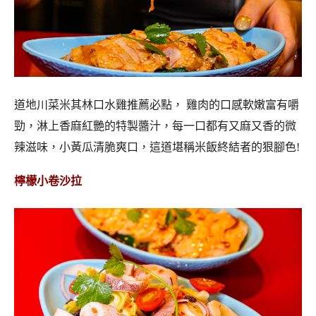
道地川菜米其林口水雞推薦必點， 雞肉的口感軟嫩富有嚼
勁，淋上香麻紅艷的特製醬汁，每一口都有又麻又香的微
辣滋味，小黃瓜清脆爽口，這道堪稱米飯終結者的狠腳色!
檸檬小卷沙拉