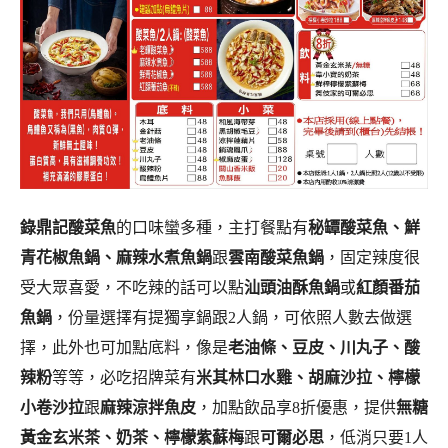
錄鼎記酸菜魚
的口味蠻多種，主打餐點有
秘罈酸菜魚、鮮
青花椒魚鍋、麻辣水煮魚鍋
跟
雲南酸菜魚鍋
，固定辣度很
受大眾喜愛，不吃辣的話可以點
汕頭油酥魚鍋
或
紅顏番茄
魚鍋
，份量選擇有提獨享鍋跟2人鍋，可依照人數去做選
擇，此外也可加點底料，像是
老油條、豆皮、川丸子、酸
辣粉
等等，必吃招牌菜有
米其林口水雞、胡麻沙拉、檸檬
小卷沙拉
跟
麻辣涼拌魚皮
，加點飲品享8折優惠，提供
無糖
黃金玄米茶、奶茶、檸檬紫蘇梅
跟
可爾必思
，低消只要1人