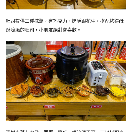
吐司提供三種抹醬，有巧克力、奶酥跟花生，搭配烤得酥
酥脆脆的吐司，小朋友絕對會喜歡。