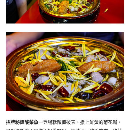
招牌秘譚酸菜魚
一登場就顏值破表，撒上鮮黃的菊花瓣，