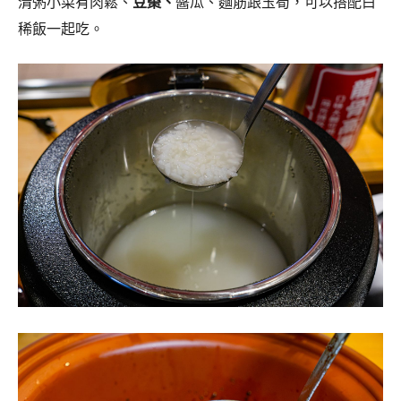
清粥小菜有肉鬆、
豆棗、
醬瓜、麵筋跟玉筍，可以搭配白
稀飯一起吃。