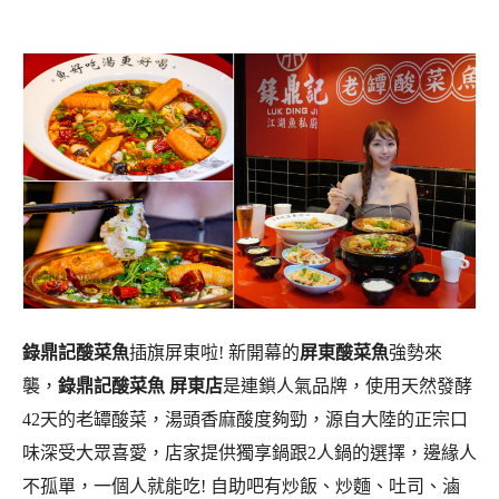
錄鼎記酸菜魚
插旗屏東啦! 新開幕的
屏東酸菜魚
強勢來
襲，
錄鼎記酸菜魚 屏東店
是連鎖人氣品牌，使用天然發酵
42天的老罈酸菜，湯頭香麻酸度夠勁，源自大陸的正宗口
味深受大眾喜愛，店家提供獨享鍋跟2人鍋的選擇，邊緣人
不孤單，一個人就能吃! 自助吧有炒飯、炒麵、吐司、滷