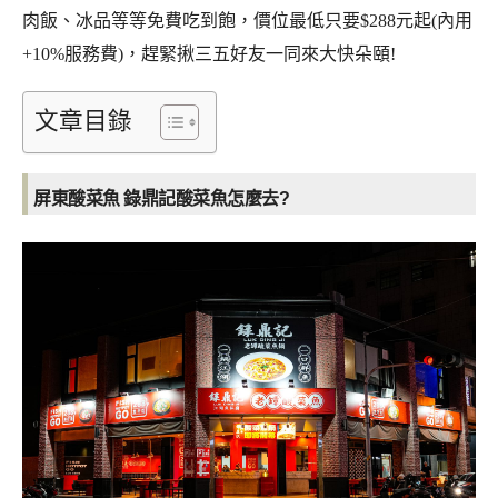
肉飯、冰品等等免費吃到飽，價位最低只要$288元起(內用
+10%服務費)，趕緊揪三五好友一同來大快朵頤!
文章目錄
屏東酸菜魚 錄鼎記酸菜魚
怎麼去?