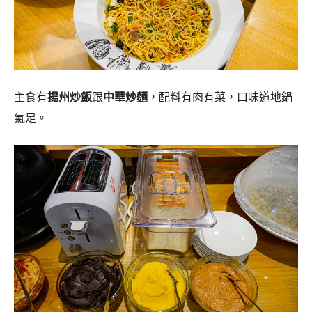
主食有
揚州炒飯
跟
中華炒麵
，配料有肉有菜，口味道地鍋
氣足。