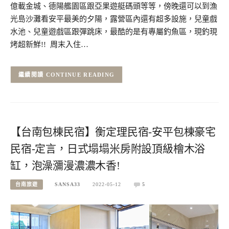
億載金城、德陽艦園區跟亞果遊艇碼頭等等，傍晚還可以到漁
光島沙灘看安平最美的夕陽，露營區內還有超多設施，兒童戲
水池、兒童遊戲區跟彈跳床，最酷的是有專屬釣魚區，現釣現
烤超新鮮!! 周末入住…
CONTINUE READING
【台南包棟民宿】衡定理民宿-安平包棟豪宅
民宿-定言，日式塌塌米房附設頂級檜木浴
缸，泡澡瀰漫濃濃木香!
台南旅遊
SANSA33
2022-05-12
5