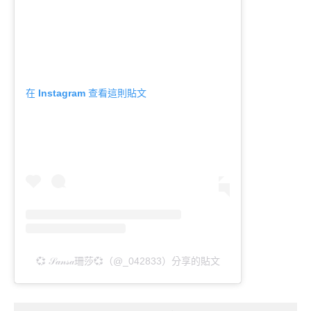
在 Instagram 查看這則貼文
💞 𝒮𝒶𝓃𝓈𝒶珊莎💞（@_042833）分享的貼文