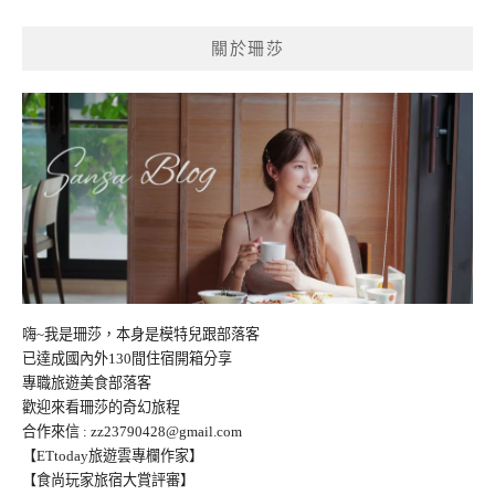
關於珊莎
嗨~我是珊莎，本身是模特兒跟部落客
已達成國內外130間住宿開箱分享
專職旅遊美食部落客
歡迎來看珊莎的奇幻旅程
合作來信 :
zz23790428@gmail.com
【ETtoday旅遊雲專欄作家】
【食尚玩家旅宿大賞評審】