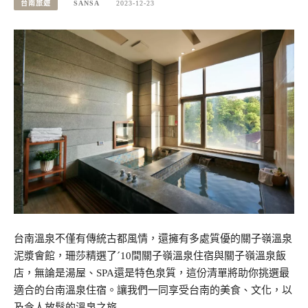
台南旅遊
SANSA
2023-12-23
台南溫泉不僅有傳統古都風情，還擁有多處質優的關子嶺溫泉
泥漿會館，珊莎精選了ˊ10間關子嶺溫泉住宿與關子嶺溫泉飯
店，無論是湯屋、SPA還是特色泉質，這份清單將助你挑選最
適合的台南溫泉住宿。讓我們一同享受台南的美食、文化，以
及令人放鬆的溫泉之旅…