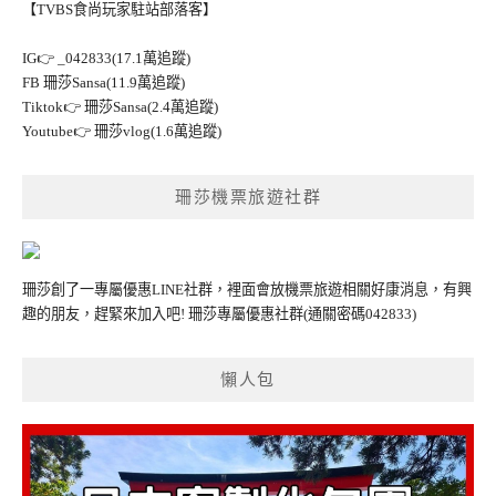
【TVBS食尚玩家駐站部落客】
IG👉
_042833(17.1萬追蹤)
FB
珊莎Sansa(11.9萬追蹤)
Tiktok👉
珊莎Sansa(2.4萬追蹤)
Youtube👉
珊莎vlog(1.6萬追蹤)
珊莎機票旅遊社群
珊莎創了一專屬優惠LINE社群，裡面會放機票旅遊相關好康消息，有興
趣的朋友，趕緊來加入吧!
珊莎專屬優惠社群
(通關密碼042833)
懶人包