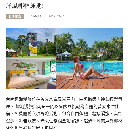
洋風椰林泳池!
台南旅遊
SANSA
2024-05-19
台南趣淘漫旅位在曾文水庫風景區內，由凱撒飯店連鎖經營管
理， 趣淘漫旅台南是一間以冒險與挑戰為主題的曾文水庫住
宿，免費體驗六項冒險活動，包含自由落體、翱翔漫旅、高空
漫步、攀岩競技、光束任務跟全館解謎，超過千坪的戶外椰林
泳池也是必玩行程，包圍在…