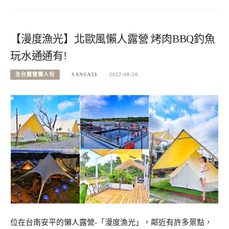
【漫度漁光】北歐風懶人露營 烤肉BBQ釣魚
玩水通通有!
全台露營懶人包
SANSA33
2022-08-20
位在台南安平的懶人露營-「漫度漁光」，鄰近有許多景點，