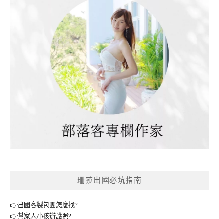
珊莎出國必坑指南
👉出國客製包團怎麼找?
👉幫家人小孩辦護照?