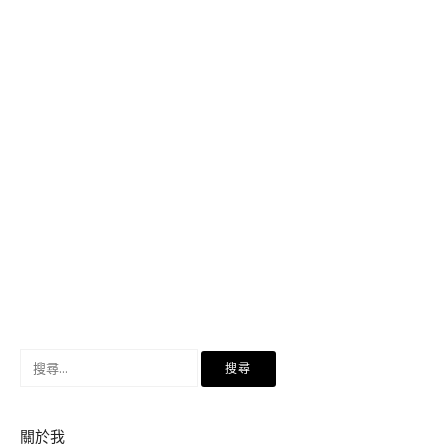
搜
尋
關
鍵
關於我
字: