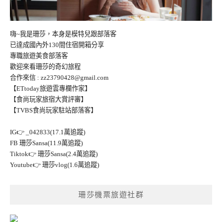
嗨~我是珊莎，本身是模特兒跟部落客
已達成國內外130間住宿開箱分享
專職旅遊美食部落客
歡迎來看珊莎的奇幻旅程
合作來信 :
zz23790428@gmail.com
【ETtoday旅遊雲專欄作家】
【食尚玩家旅宿大賞評審】
【TVBS食尚玩家駐站部落客】
IG👉
_042833(17.1萬追蹤)
FB
珊莎Sansa(11.9萬追蹤)
Tiktok👉
珊莎Sansa(2.4萬追蹤)
Youtube👉
珊莎vlog(1.6萬追蹤)
珊莎機票旅遊社群