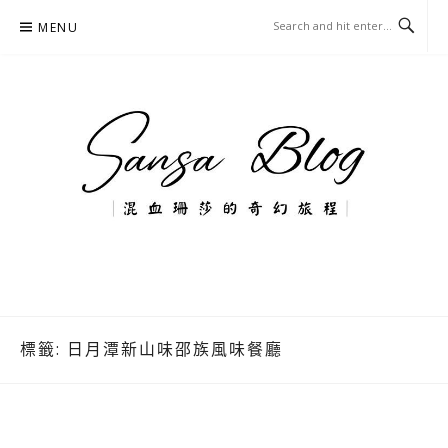
Skip
MENU
to
content
混血珊莎的奇幻旅程
國內外旅遊-住宿-美食-分享
標籤:
日月潭新山味邵族風味餐廳