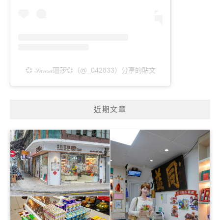
💞 𝒮𝒶𝓃𝓈𝒶珊莎💞（@_042833）分享的貼文
近期文章