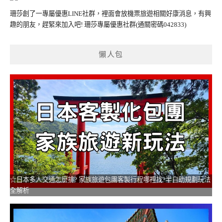
珊莎創了一專屬優惠LINE社群，裡面會放機票旅遊相關好康消息，有興
趣的朋友，趕緊來加入吧!
珊莎專屬優惠社群
(通關密碼042833)
懶人包
☆日本多人交通怎麼排? 家族旅遊包團客製行程哪裡找?半自助規劃玩法
全解析