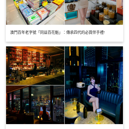
澳門百年老字號「同益百花魁」：傳承四代的必買伴手禮!