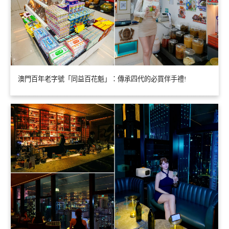
澳門百年老字號「同益百花魁」：傳承四代的必買伴手禮!