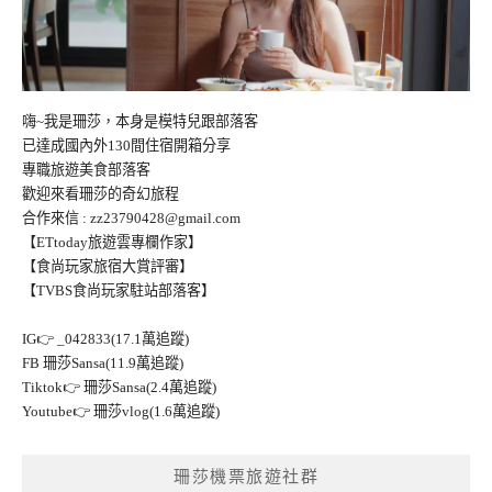
嗨~我是珊莎，本身是模特兒跟部落客
已達成國內外130間住宿開箱分享
專職旅遊美食部落客
歡迎來看珊莎的奇幻旅程
合作來信 :
zz23790428@gmail.com
【ETtoday旅遊雲專欄作家】
【食尚玩家旅宿大賞評審】
【TVBS食尚玩家駐站部落客】
IG👉
_042833(17.1萬追蹤)
FB
珊莎Sansa(11.9萬追蹤)
Tiktok👉
珊莎Sansa(2.4萬追蹤)
Youtube👉
珊莎vlog(1.6萬追蹤)
珊莎機票旅遊社群