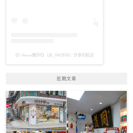
💞 𝒮𝒶𝓃𝓈𝒶珊莎💞（@_042833）分享的貼文
近期文章