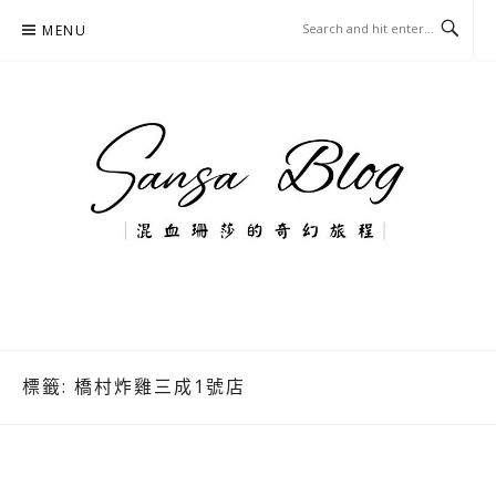
Skip
MENU
to
content
混血珊莎的奇幻旅程
國內外旅遊-住宿-美食-分享
標籤:
橋村炸雞三成1號店