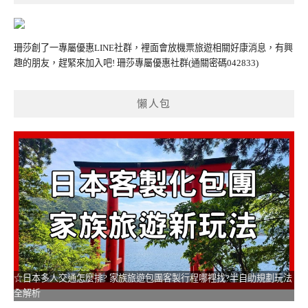
珊莎創了一專屬優惠LINE社群，裡面會放機票旅遊相關好康消息，有興
趣的朋友，趕緊來加入吧!
珊莎專屬優惠社群
(通關密碼042833)
懶人包
☆日本多人交通怎麼排? 家族旅遊包團客製行程哪裡找?半自助規劃玩法
全解析