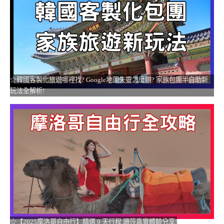
☆韓國客製化旅遊哪裡找? Google地圖失靈怎麼辦? 家族包團半自助新
玩法全解析!
☆【2025摩洛哥自由行】精選 9 天行程 珊莎真實體驗分享!