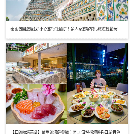
泰國包團怎麼找?小心旅行社陷阱！多人家族客製化旅遊輕鬆玩!
【宜蘭礁溪美食】葛瑪蘭海鮮餐廳：高CP值現撈海鮮與宜蘭特色