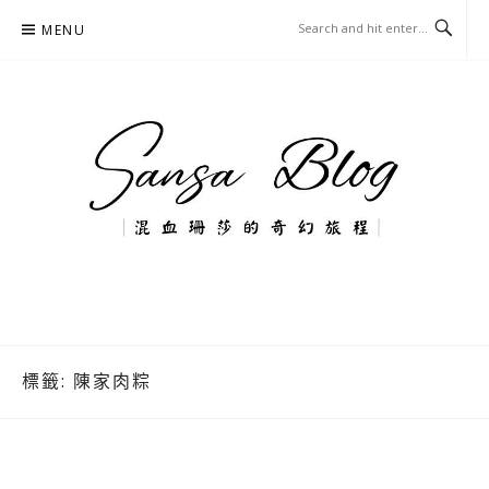
Skip
MENU
to
content
混血珊莎的奇幻旅程
國內外旅遊-住宿-美食-分享
標籤:
陳家肉粽