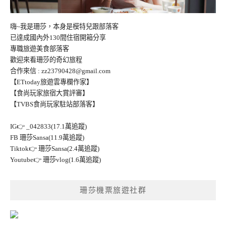
嗨~我是珊莎，本身是模特兒跟部落客
已達成國內外130間住宿開箱分享
專職旅遊美食部落客
歡迎來看珊莎的奇幻旅程
合作來信 :
zz23790428@gmail.com
【ETtoday旅遊雲專欄作家】
【食尚玩家旅宿大賞評審】
【TVBS食尚玩家駐站部落客】
IG👉
_042833(17.1萬追蹤)
FB
珊莎Sansa(11.9萬追蹤)
Tiktok👉
珊莎Sansa(2.4萬追蹤)
Youtube👉
珊莎vlog(1.6萬追蹤)
珊莎機票旅遊社群