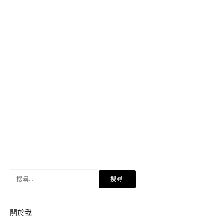
搜
尋
關
鍵
關於我
字: