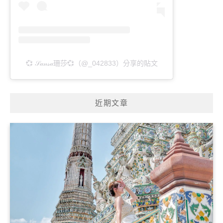
💞 𝒮𝒶𝓃𝓈𝒶珊莎💞（@_042833）分享的貼文
近期文章