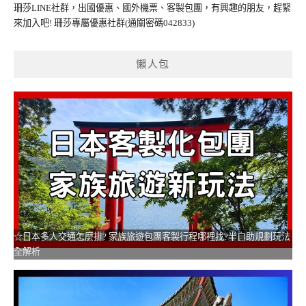
珊莎LINE社群，出國優惠、國外機票、客製包團，有興趣的朋友，趕緊
來加入吧!
珊莎專屬優惠社群
(通關密碼042833)
懶人包
☆日本多人交通怎麼排? 家族旅遊包團客製行程哪裡找?半自助規劃玩法
全解析