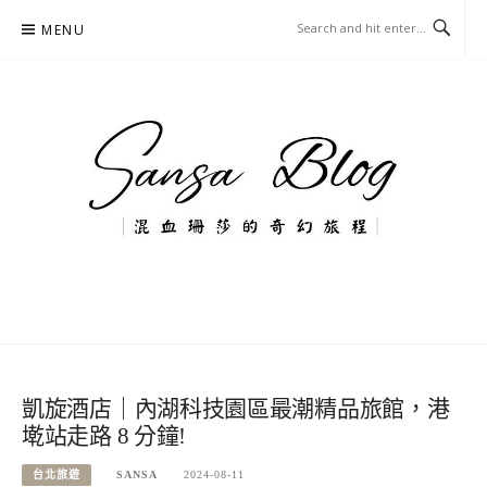
Skip
MENU
to
content
混血珊莎的奇幻旅程
國內外旅遊-住宿-美食-分享
凱旋酒店｜內湖科技園區最潮精品旅館，港
墘站走路 8 分鐘!
台北旅遊
SANSA
2024-08-11