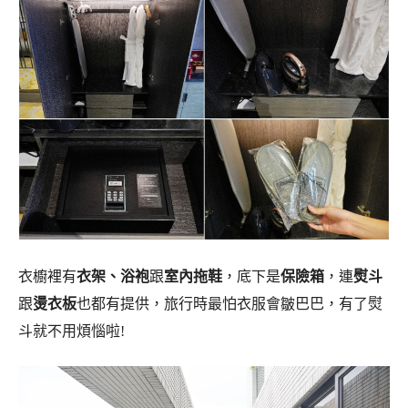
衣櫥裡有
衣架、浴袍
跟
室內拖鞋
，底下是
保險箱
，連
熨斗
跟
燙衣板
也都有提供，旅行時最怕衣服會皺巴巴，有了熨
斗就不用煩惱啦!