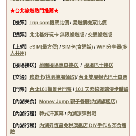
★台北旅遊熱門推薦★
【機票】
Trip.com機票比價
/
易遊網機票比價
【通票】
北北基好玩卡 無限暢遊版
/
交通暢遊版
【上網】
eSIM(最方便)
/
SIM卡(含通話)
/
WiFI分享器(多
人共用)
【機場接送】
桃園機場專車接送
/
機場巴士接送
【交通】
悠遊卡(桃園機場領取)
/
台北雙層觀光巴士車票
【門票】
台北101觀景台門票
/
101 天際線雲端漫步體驗
【內湖美食
】
Money Jump 親子餐廳(內湖旗艦店)
【內湖行程
】
韓式汗蒸幕
/
內湖漆彈對戰
【內湖行程】
內湖昇恆昌免稅旗艦店 DIY手作＆茶食體
驗