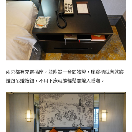
兩旁都有充電插座，並附設一台閱讀燈，床邊櫃就有就寢
燈跟吊燈按鈕，不用下床就能輕鬆關燈入睡啦。