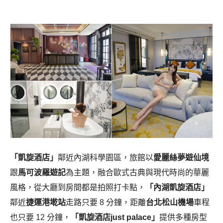
「凱旋酒店」
鄰近內湖科學園區，旅館以
愛麗絲夢遊仙境
跟
馬可波羅遊記
為主題，融合歐式古典與現代時尚的華麗
風格，從大廳到房間都是拍照打卡點，
「內湖凱旋酒店」
鄰近
捷運港墘站
走路只要 8 分鐘，距離
台北松山機場
車程
也只要 12 分鐘，
「
凱旋酒店just palace」
提供多種房型