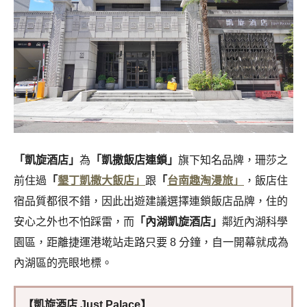
「凱旋酒店」
為
「凱撒飯店連鎖」
旗下知名品牌，珊莎之
前住過
「
墾丁凱撒大飯店」
跟
「
台南趣淘漫旅」
，飯店住
宿品質都很不錯，因此出遊建議選擇連鎖飯店品牌，住的
安心之外也不怕踩雷，而
「內湖凱旋酒店」
鄰近
內湖科學
園區，距離捷運港墘站走路只要 8 分鐘，自一開幕就成為
內湖區的亮眼地標。
【凱旋酒店 Just Palace】