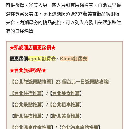
可供選擇，從雙人房、四人房到套房通通有，自助式早餐
選擇豐富又美味，晚上還能順道逛
737巷美食街
品嚐銅板
美食，內湖最夯的精品商旅，可以列入商務出差跟旅遊住
宿的口袋名單!
★凱旋酒店優惠房價★
優惠房價
agoda訂房去
、
Klook訂房去
★台北旅遊攻略★
【台北旅遊景點推薦】23 個台北一日遊景點攻略!
【
台北住宿推薦
】
/
【
台北美食推薦
】
【
台北景點推薦
】/
【
台北租車推薦
】
【
新北住宿推薦
】/
【
新北美食推薦
】
【
台北溫泉住宿推薦
】/
【
台北汽車旅館推薦
】