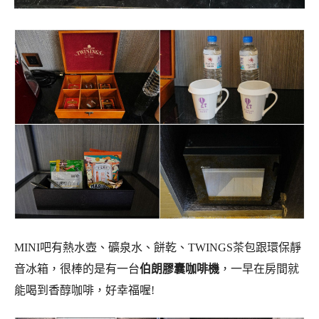
MINI吧有熱水壺、礦泉水、餅乾、TWINGS茶包跟環保靜
音冰箱，很棒的是有一台
伯朗膠囊咖啡機
，一早在房間就
能喝到香醇咖啡，好幸福喔!