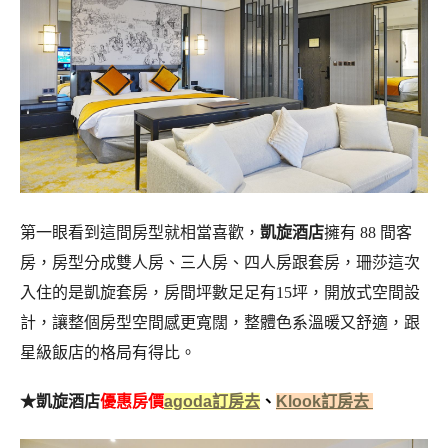
第一眼看到這間房型就相當喜歡，
凱旋酒店
擁有 88 間客
房，房型分成雙人房、三人房、四人房跟套房，珊莎這次
入住的是凱旋套房，房間坪數足足有15坪，開放式空間設
計，讓整個房型空間感更寬闊，整體色系溫暖又舒適，跟
星級飯店的格局有得比。
★凱旋酒店
優惠房價
agoda訂房去
、
Klook訂房去