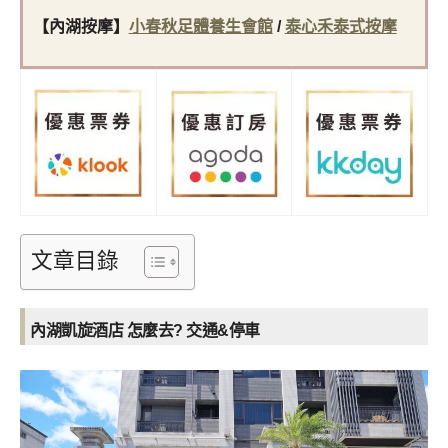
【內湖按摩】
小春秋足體養生會館
/
泰心禾泰式按摩
文章目錄
內湖凱旋酒店 怎麼去? 交通&停車