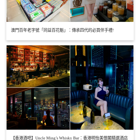
澳門百年老字號「同益百花魁」：傳承四代的必買伴手禮!
【香港酒吧】Uncle Ming’s Whisky Bar：香港明怡美憬閣精選酒店