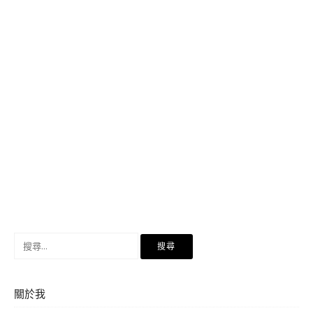
搜
尋
關
鍵
關於我
字: