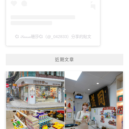
💞 𝒮𝒶𝓃𝓈𝒶珊莎💞（@_042833）分享的貼文
近期文章