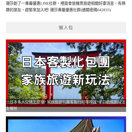
珊莎創了一專屬優惠LINE社群，裡面會放機票旅遊相關好康消息，有興
趣的朋友，趕緊來加入吧!
珊莎專屬優惠社群
(通關密碼042833)
懶人包
☆日本多人交通怎麼排? 家族旅遊包團客製行程哪裡找?半自助規劃玩法
全解析