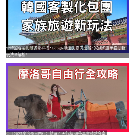
☆韓國客製化旅遊哪裡找? Google地圖失靈怎麼辦? 家族包團半自助新
玩法全解析!
☆【2025摩洛哥自由行】精選 9 天行程 珊莎真實體驗分享!