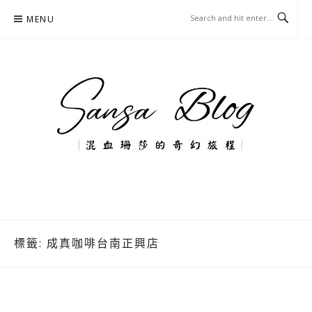
Skip
MENU
to
content
混血珊莎的奇幻旅程
國內外旅遊-住宿-美食-分享
標籤:
成真咖啡台南正興店