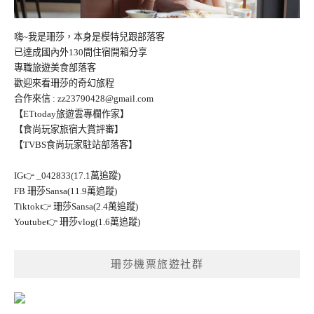
嗨~我是珊莎，本身是模特兒跟部落客
已達成國內外130間住宿開箱分享
專職旅遊美食部落客
歡迎來看珊莎的奇幻旅程
合作來信 :
zz23790428@gmail.com
【ETtoday旅遊雲專欄作家】
【食尚玩家旅宿大賞評審】
【TVBS食尚玩家駐站部落客】
IG👉
_042833(17.1萬追蹤)
FB
珊莎Sansa(11.9萬追蹤)
Tiktok👉
珊莎Sansa(2.4萬追蹤)
Youtube👉
珊莎vlog(1.6萬追蹤)
珊莎機票旅遊社群