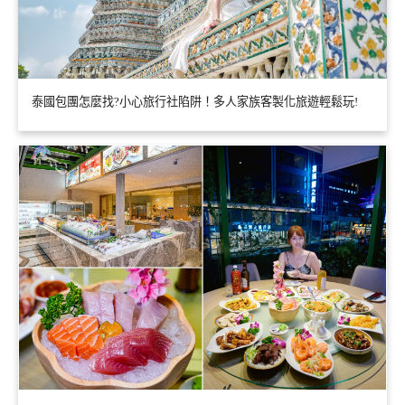
泰國包團怎麼找?小心旅行社陷阱！多人家族客製化旅遊輕鬆玩!