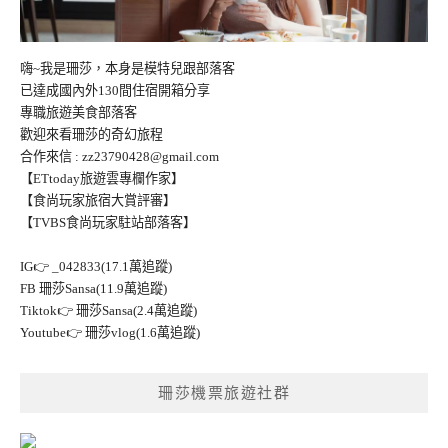
嗨~我是珊莎，本身是模特兒跟部落客
已達成國內外130間住宿開箱分享
專職旅遊美食部落客
歡迎來看珊莎的奇幻旅程
合作來信 :
zz23790428@gmail.com
【ETtoday旅遊雲專欄作家】
【食尚玩家旅宿大賞評審】
【TVBS食尚玩家駐站部落客】
IG👉
_042833(17.1萬追蹤)
FB
珊莎Sansa(11.9萬追蹤)
Tiktok👉
珊莎Sansa(2.4萬追蹤)
Youtube👉
珊莎vlog(1.6萬追蹤)
珊莎機票旅遊社群