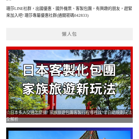
珊莎LINE社群，出國優惠、國外機票、客製包團，有興趣的朋友，趕緊
來加入吧!
珊莎專屬優惠社群
(通關密碼042833)
懶人包
☆日本多人交通怎麼排? 家族旅遊包團客製行程哪裡找?半自助規劃玩法
全解析