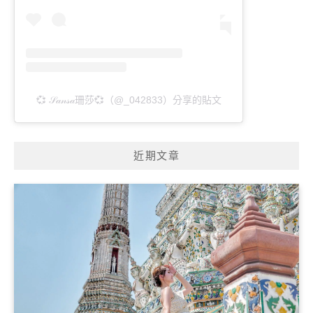
💞 𝒮𝒶𝓃𝓈𝒶珊莎💞（@_042833）分享的貼文
近期文章