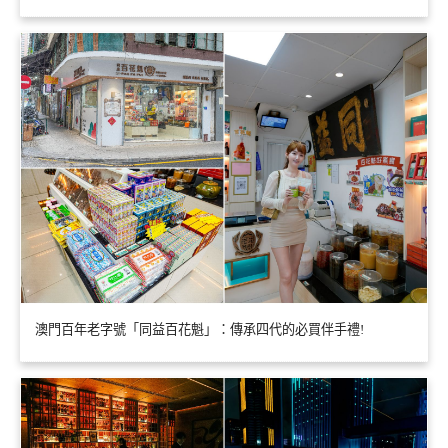
澳門百年老字號「同益百花魁」：傳承四代的必買伴手禮!