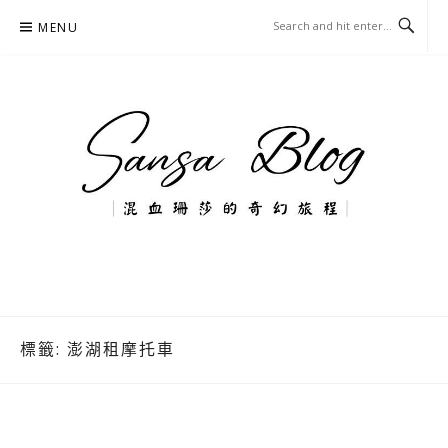
Skip
MENU
to
content
混血珊莎的奇幻旅程
國內外旅遊-住宿-美食-分享
標籤:
澎湖租摩托車