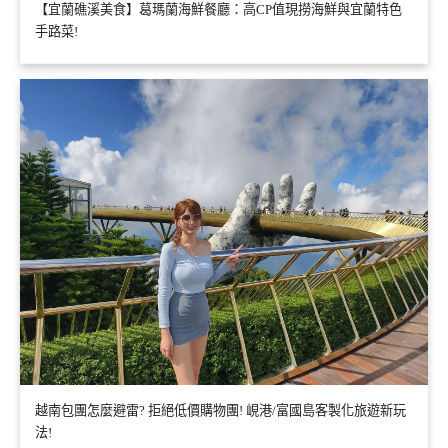
【宜蘭礁溪美食】葛瑪蘭海鮮餐廳：高CP值現撈海鮮與宜蘭特色
手路菜!
越南包團怎麼避雷? 拒絕低價購物團! 峴港/富國島客製化旅遊新玩
法!