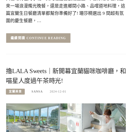
來一場浪漫燭光晚餐，還是走進鄉間小路、品嚐道地料理，這
篇宜蘭生日餐廳清單都幫你準備好了! 珊莎精選出 9 間超有氛
圍的慶生餐廳，…
CONTINUE READING
擼LALA Sweets｜新開幕宜蘭貓咪咖啡廳，和
喵星人度過午茶時光!
宜蘭美食
SANSA
2024-12-01