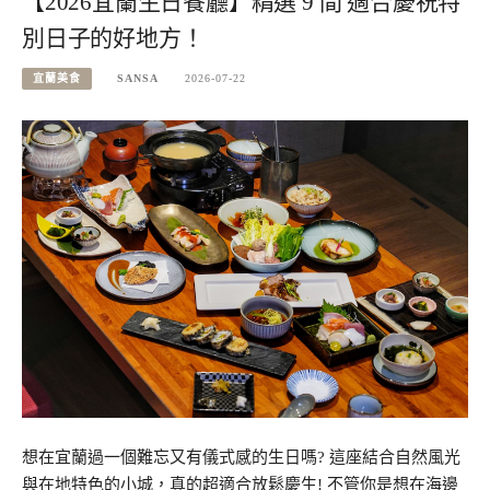
【2026宜蘭生日餐廳】精選 9 間 適合慶祝特
別日子的好地方！
宜蘭美食
SANSA
2026-07-22
想在宜蘭過一個難忘又有儀式感的生日嗎? 這座結合自然風光
與在地特色的小城，真的超適合放鬆慶生! 不管你是想在海邊