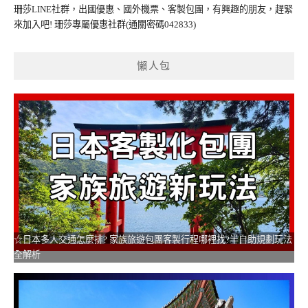
珊莎LINE社群，出國優惠、國外機票、客製包團，有興趣的朋友，趕緊
來加入吧!
珊莎專屬優惠社群
(通關密碼042833)
懶人包
☆日本多人交通怎麼排? 家族旅遊包團客製行程哪裡找?半自助規劃玩法
全解析