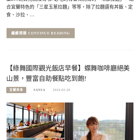
合宜蘭特色的「三星玉蔥拉麵」等等，除了拉麵還有丼飯、定
食、沙拉、…
CONTINUE READING
【綠舞國際觀光飯店早餐】蝶舞咖啡廳絕美
山景，豐富自助餐點吃到飽!
宜蘭美食
SANSA
2024-02-26