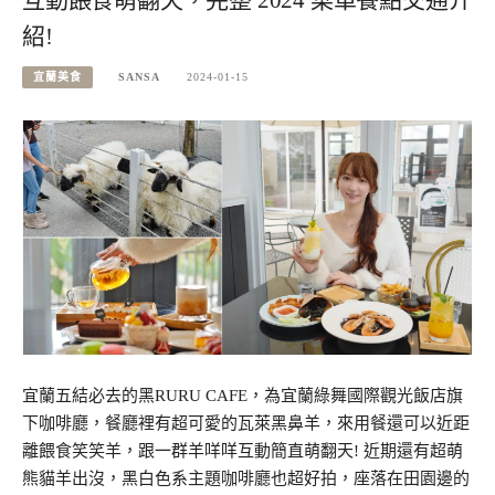
紹!
宜蘭美食
SANSA
2024-01-15
宜蘭五結必去的黑RURU CAFE，為宜蘭綠舞國際觀光飯店旗
下咖啡廳，餐廳裡有超可愛的瓦萊黑鼻羊，來用餐還可以近距
離餵食笑笑羊，跟一群羊咩咩互動簡直萌翻天! 近期還有超萌
熊貓羊出沒，黑白色系主題咖啡廳也超好拍，座落在田園邊的