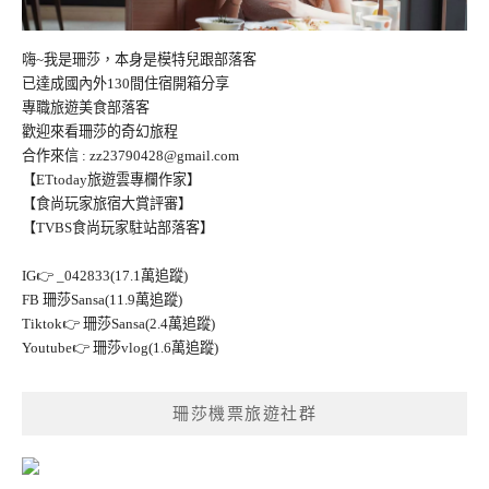
嗨~我是珊莎，本身是模特兒跟部落客
已達成國內外130間住宿開箱分享
專職旅遊美食部落客
歡迎來看珊莎的奇幻旅程
合作來信 :
zz23790428@gmail.com
【ETtoday旅遊雲專欄作家】
【食尚玩家旅宿大賞評審】
【TVBS食尚玩家駐站部落客】
IG👉
_042833(17.1萬追蹤)
FB
珊莎Sansa(11.9萬追蹤)
Tiktok👉
珊莎Sansa(2.4萬追蹤)
Youtube👉
珊莎vlog(1.6萬追蹤)
珊莎機票旅遊社群