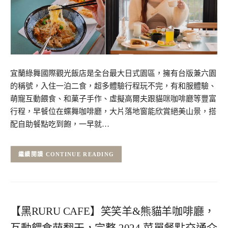
宜蘭綠舞國際觀光飯店是全台最大日式園區，擁有台版兼六園
的稱號，入住一泊二食，超多體驗行程玩不完，有和服體驗、
萌寵互動餵食、和菓子手作、虛擬高爾夫跟貓咪咖啡廳等豐富
行程，早餐位在蝶舞咖啡廳，大片落地窗能欣賞絕美山景，搭
配自助餐點吃到飽，一早就…
CONTINUE READING
【黑RURU CAFE】笑笑羊&熊貓羊咖啡廳，
互動餵食萌翻天，完整 2024 菜單餐點交通介