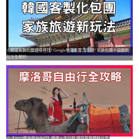
☆韓國客製化旅遊哪裡找? Google地圖失靈怎麼辦? 家族包團半自助新
玩法全解析!
☆【2025摩洛哥自由行】精選 9 天行程 珊莎真實體驗分享!