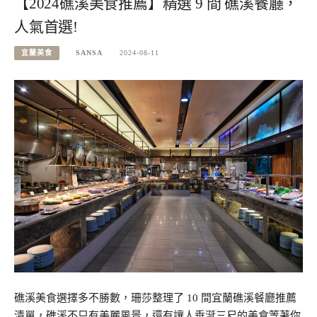
【2024礁溪美食推薦】精選 9 間 礁溪餐廳，
人氣首選!
宜蘭美食
SANSA
2024-08-11
礁溪美食選擇多不勝數，珊莎整理了 10 間宜蘭礁溪餐廳推薦
清單，礁溪不只有美麗風景，還有讓人垂涎三尺的美食等著你